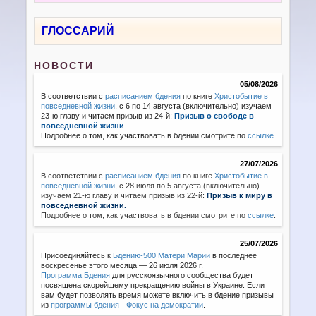
ГЛОССАРИЙ
НОВОСТИ
05/08/2026
В соответствии с
расписанием бдения
по книге
Христобытие в
повседневной жизни
, с 6 по 14 августа (включительно) изучаем
23-ю главу и читаем призыв из 24-й:
Призыв о свободе в
повседневной жизни
.
Подробнее о том, как участвовать в бдении смотрите по
ссылке
.
27/07/2026
В соответствии с
расписанием бдения
по книге
Христобытие в
повседневной жизни
,
с 28 июля по 5 августа (включительно)
изучаем 21-ю главу и читаем призыв из 22-й:
Призыв к миру в
повседневной жизни.
Подробнее о том, как участвовать в бдении смотрите по
ссылке
.
25/07/2026
Присоединяйтесь к
Бдению-500 Матери Марии
в последнее
воскресенье этого месяца — 26 июля 2026 г.
Программа Бдения
для русскоязычного сообщества будет
посвящена скорейшему прекращению войны в Украине. Если
вам будет позволять время можете включить в бдение призывы
из
программы бдения - Фокус на демократии
.