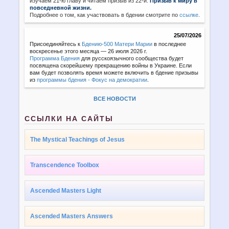
изучаем 21-ю главу и читаем призыв из 22-й:
Призыв к миру в
повседневной жизни.
Подробнее о том, как участвовать в бдении смотрите по
ссылке
.
25/07/2026
Присоединяйтесь к
Бдению-500 Матери Марии
в последнее
воскресенье этого месяца — 26 июля 2026 г.
Программа Бдения
для русскоязычного сообщества будет
посвящена скорейшему прекращению войны в Украине. Если
вам будет позволять время можете включить в бдение призывы
из
программы бдения - Фокус на демократии
.
ВСЕ НОВОСТИ
ССЫЛКИ НА САЙТЫ
The Mystical Teachings of Jesus
Transcendence Toolbox
Ascended Masters Light
Ascended Masters Answers