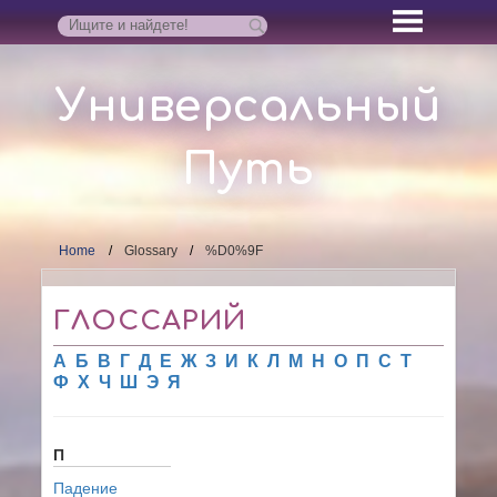
Универсальный
Путь
Home
Glossary
%D0%9F
ГЛОССАРИЙ
А
Б
В
Г
Д
Е
Ж
З
И
К
Л
М
Н
О
П
С
Т
Ф
Х
Ч
Ш
Э
Я
П
Падение