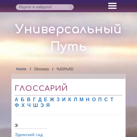
Универсальный
Путь
Home
Glossary
%D0%AD
ГЛОССАРИЙ
А
Б
В
Г
Д
Е
Ж
З
И
К
Л
М
Н
О
П
С
Т
Ф
Х
Ч
Ш
Э
Я
Э
Эдемский сад