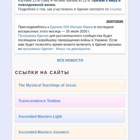
изучаем 21-ю главу и читаем призыв из 22-й:
Призыв к миру в
повседневной жизни.
Подробнее о том, как участвовать в бдении смотрите по
ссылке
.
25/07/2026
Присоединяйтесь к
Бдению-500 Матери Марии
в последнее
воскресенье этого месяца — 26 июля 2026 г.
Программа Бдения
для русскоязычного сообщества будет
посвящена скорейшему прекращению войны в Украине. Если
вам будет позволять время можете включить в бдение призывы
из
программы бдения - Фокус на демократии
.
ВСЕ НОВОСТИ
ССЫЛКИ НА САЙТЫ
The Mystical Teachings of Jesus
Transcendence Toolbox
Ascended Masters Light
Ascended Masters Answers