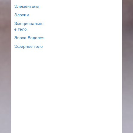
Элементалы
Элохим
Эмоционально
е тело
Эпоха Водолея
Эфирное тело