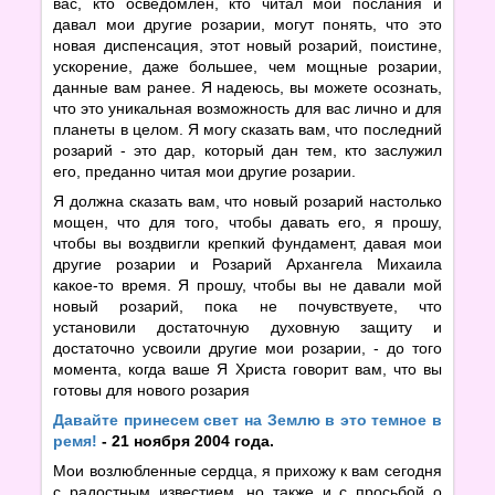
вас, кто осведомлен, кто читал мои послания и
давал мои другие розарии, могут понять, что это
новая диспенсация, этот новый розарий, поистине,
ускорение, даже большее, чем мощные розарии,
данные вам ранее. Я надеюсь, вы можете осознать,
что это уникальная возможность для вас лично и для
планеты в целом. Я могу сказать вам, что последний
розарий - это дар, который дан тем, кто заслужил
его, преданно читая мои другие розарии.
Я должна сказать вам, что новый розарий настолько
мощен, что для того, чтобы давать его, я прошу,
чтобы вы воздвигли крепкий фундамент, давая мои
другие розарии и Розарий Архангела Михаила
какое-то время. Я прошу, чтобы вы не давали мой
новый розарий, пока не почувствуете, что
установили достаточную духовную защиту и
достаточно усвоили другие мои розарии, - до того
момента, когда ваше Я Христа говорит вам, что вы
готовы для нового розария
Давайте принесем свет на Землю в это темное в
ремя!
- 21 ноября 2004 года.
Мои возлюбленные сердца, я прихожу к вам сегодня
с радостным известием, но также и с просьбой о