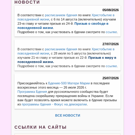
НОВОСТИ
05/08/2026
В соответствии с
расписанием бдения
по книге
Христобытие в
повседневной жизни
, с 6 по 14 августа (включительно) изучаем
23-ю главу и читаем призыв из 24-й:
Призыв о свободе в
повседневной жизни
.
Подробнее о том, как участвовать в бдении смотрите по
ссылке
.
27/07/2026
В соответствии с
расписанием бдения
по книге
Христобытие в
повседневной жизни
,
с 28 июля по 5 августа (включительно)
изучаем 21-ю главу и читаем призыв из 22-й:
Призыв к миру в
повседневной жизни.
Подробнее о том, как участвовать в бдении смотрите по
ссылке
.
25/07/2026
Присоединяйтесь к
Бдению-500 Матери Марии
в последнее
воскресенье этого месяца — 26 июля 2026 г.
Программа Бдения
для русскоязычного сообщества будет
посвящена скорейшему прекращению войны в Украине. Если
вам будет позволять время можете включить в бдение призывы
из
программы бдения - Фокус на демократии
.
ВСЕ НОВОСТИ
ССЫЛКИ НА САЙТЫ