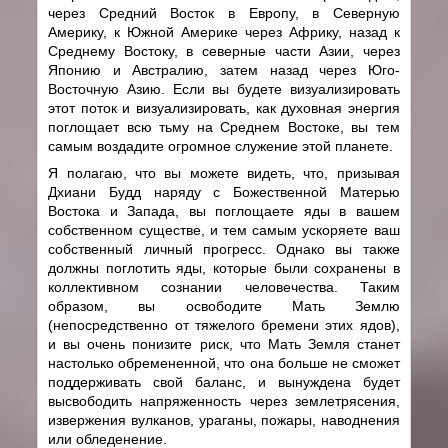
через Средний Восток в Европу, в Северную
Америку, к Южной Америке через Африку, назад к
Среднему Востоку, в северные части Азии, через
Японию и Австралию, затем назад через Юго-
Восточную Азию. Если вы будете визуализировать
этот поток и визуализировать, как духовная энергия
поглощает всю тьму на Среднем Востоке, вы тем
самым воздадите огромное служение этой планете.
Я полагаю, что вы можете видеть, что, призывая
Дхиани Будд наряду с Божественной Матерью
Востока и Запада, вы поглощаете яды в вашем
собственном существе, и тем самым ускоряете ваш
собственный личный прогресс. Однако вы также
должны поглотить яды, которые были сохранены в
коллективном сознании человечества. Таким
образом, вы освободите Мать Землю
(непосредственно от тяжелого бремени этих ядов),
и вы очень понизите риск, что Мать Земля станет
настолько обремененной, что она больше не сможет
поддерживать свой баланс, и вынуждена будет
высвободить напряженность через землетрясения,
извержения вулканов, ураганы, пожары, наводнения
или обледенение.