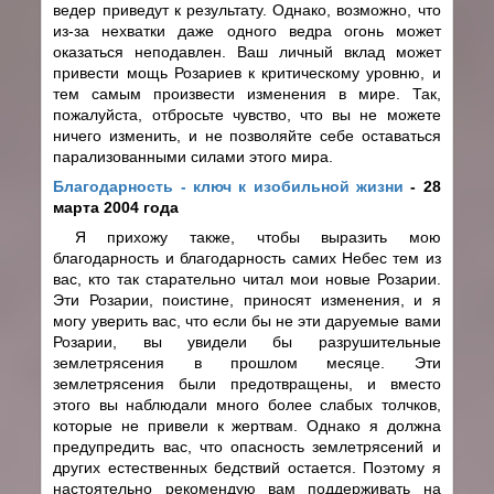
ведер приведут к результату. Однако, возможно, что
из-за нехватки даже одного ведра огонь может
оказаться неподавлен. Ваш личный вклад может
привести мощь Розариев к критическому уровню, и
тем самым произвести изменения в мире. Так,
пожалуйста, отбросьте чувство, что вы не можете
ничего изменить, и не позволяйте себе оставаться
парализованными силами этого мира.
Благодарность - ключ к изобильной жизни
- 28
марта 2004 года
Я прихожу также, чтобы выразить мою
благодарность и благодарность самих Небес тем из
вас, кто так старательно читал мои новые Розарии.
Эти Розарии, поистине, приносят изменения, и я
могу уверить вас, что если бы не эти даруемые вами
Розарии, вы увидели бы разрушительные
землетрясения в прошлом месяце. Эти
землетрясения были предотвращены, и вместо
этого вы наблюдали много более слабых толчков,
которые не привели к жертвам. Однако я должна
предупредить вас, что опасность землетрясений и
других естественных бедствий остается. Поэтому я
настоятельно рекомендую вам поддерживать на