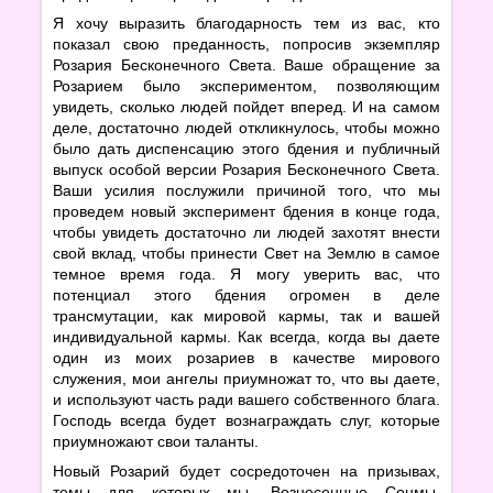
Я хочу выразить благодарность тем из вас, кто
показал свою преданность, попросив экземпляр
Розария Бесконечного Света. Ваше обращение за
Розарием было экспериментом, позволяющим
увидеть, сколько людей пойдет вперед. И на самом
деле, достаточно людей откликнулось, чтобы можно
было дать диспенсацию этого бдения и публичный
выпуск особой версии Розария Бесконечного Света.
Ваши усилия послужили причиной того, что мы
проведем новый эксперимент бдения в конце года,
чтобы увидеть достаточно ли людей захотят внести
свой вклад, чтобы принести Свет на Землю в самое
темное время года. Я могу уверить вас, что
потенциал этого бдения огромен в деле
трансмутации, как мировой кармы, так и вашей
индивидуальной кармы. Как всегда, когда вы даете
один из моих розариев в качестве мирового
служения, мои ангелы приумножат то, что вы даете,
и используют часть ради вашего собственного блага.
Господь всегда будет вознаграждать слуг, которые
приумножают свои таланты.
Новый Розарий будет сосредоточен на призывах,
темы для которых мы, Вознесенные Сонмы,