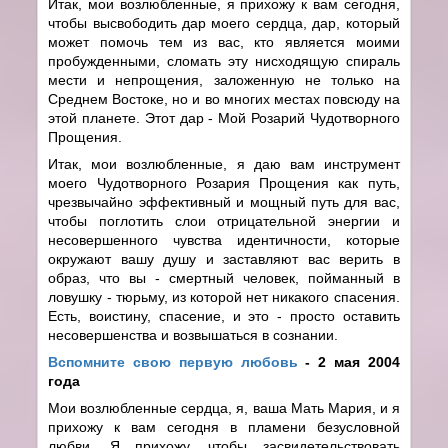
Итак, мои возлюбленные, я прихожу к вам сегодня,
чтобы высвободить дар моего сердца, дар, который
может помочь тем из вас, кто является моими
пробужденными, сломать эту нисходящую спираль
мести и непрощения, заложенную не только на
Среднем Востоке, но и во многих местах повсюду на
этой планете. Этот дар - Мой Розарий Чудотворного
Прощения.
Итак, мои возлюбленные, я даю вам инструмент
моего Чудотворного Розария Прощения как путь,
чрезвычайно эффективный и мощный путь для вас,
чтобы поглотить слои отрицательной энергии и
несовершенного чувства идентичности, которые
окружают вашу душу и заставляют вас верить в
образ, что вы - смертный человек, пойманный в
ловушку - тюрьму, из которой нет никакого спасения.
Есть, воистину, спасение, и это - просто оставить
несовершенства и возвышаться в сознании.
Вспомните свою первую любовь
- 2 мая 2004
года
Мои возлюбленные сердца, я, ваша Мать Мария, и я
прихожу к вам сегодня в пламени безусловной
любви. Я прихожу, чтобы засвидетельствовать