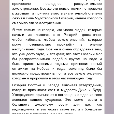
произошло последнее разрушительное
землетрясение. Все же эти новые толчки не привели
к жертвам, и причина этого в значительной степени
лежит в силе Чудотворного Розария, чтение которого
смягчило эти землетрясения.
Я тем самым не говорю, что число людей, которые
начали использовать этот Розарий, достаточно,
чтобы избежать любых землетрясений, которые
могут потенциально произойти в течение
наступившего года. Все же я очень обрадована тем,
что уже достигнуто, и тот факт, что этот Розарий мог
бы распространиться подобно кругам на воде и
быть принят многими людьми, привносит новый
оптимизм на Небеса, и тогда, воистину, было бы
возможно предотвратить почти все землетрясения,
которые я пророчила в этом наступающем году.
Розарий Востока и Запада включает утверждения,
которые призывают свет и мудрость Дхиани Будд.
Утверждения призывают к поглощению ядов из всех
аспектов вашего существа. Это может вести к
большему духовному росту для вас как
индивидуума, и это может также вести к большему
прогрессу в планетарном масштабе.