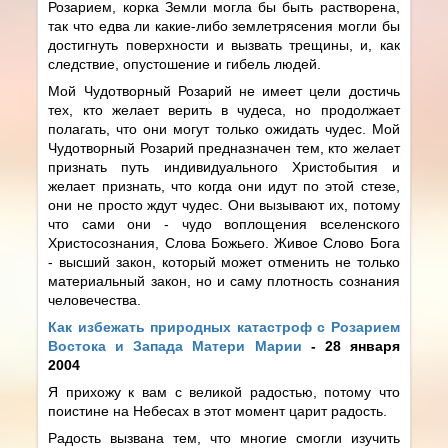
Розарием, корка Земли могла бы быть растворена,
так что едва ли какие-либо землетрясения могли бы
достигнуть поверхности и вызвать трещины, и, как
следствие, опустошение и гибель людей.
Мой Чудотворный Розарий не имеет цели достичь
тех, кто желает верить в чудеса, но продолжает
полагать, что они могут только ожидать чудес. Мой
Чудотворный Розарий предназначен тем, кто желает
признать путь индивидуального Христобытия и
желает признать, что когда они идут по этой стезе,
они не просто ждут чудес. Они вызывают их, потому
что сами они - чудо воплощения вселенского
Христосознания, Слова Божьего. Живое Слово Бога
- высший закон, который может отменить не только
материальный закон, но и саму плотность сознания
человечества.
Как избежать природных катастроф с Розарием
Востока и Запада Матери Марии
- 28 января
2004
Я прихожу к вам с великой радостью, потому что
поистине на Небесах в этот момент царит радость.
Радость вызвана тем, что многие смогли изучить