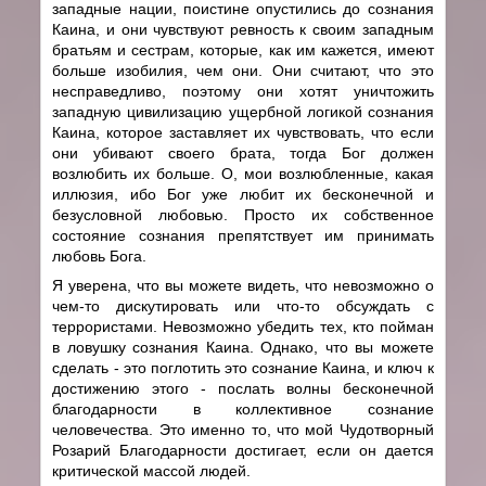
западные нации, поистине опустились до сознания
Каина, и они чувствуют ревность к своим западным
братьям и сестрам, которые, как им кажется, имеют
больше изобилия, чем они. Они считают, что это
несправедливо, поэтому они хотят уничтожить
западную цивилизацию ущербной логикой сознания
Каина, которое заставляет их чувствовать, что если
они убивают своего брата, тогда Бог должен
возлюбить их больше. О, мои возлюбленные, какая
иллюзия, ибо Бог уже любит их бесконечной и
безусловной любовью. Просто их собственное
состояние сознания препятствует им принимать
любовь Бога.
Я уверена, что вы можете видеть, что невозможно о
чем-то дискутировать или что-то обсуждать с
террористами. Невозможно убедить тех, кто пойман
в ловушку сознания Каина. Однако, что вы можете
сделать - это поглотить это сознание Каина, и ключ к
достижению этого - послать волны бесконечной
благодарности в коллективное сознание
человечества. Это именно то, что мой Чудотворный
Розарий Благодарности достигает, если он дается
критической массой людей.