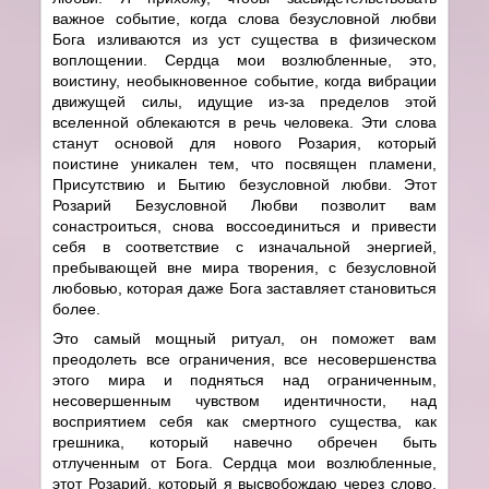
важное событие, когда слова безусловной любви
Бога изливаются из уст существа в физическом
воплощении. Сердца мои возлюбленные, это,
воистину, необыкновенное событие, когда вибрации
движущей силы, идущие из-за пределов этой
вселенной облекаются в речь человека. Эти слова
станут основой для нового Розария, который
поистине уникален тем, что посвящен пламени,
Присутствию и Бытию безусловной любви. Этот
Розарий Безусловной Любви позволит вам
сонастроиться, снова воссоединиться и привести
себя в соответствие с изначальной энергией,
пребывающей вне мира творения, с безусловной
любовью, которая даже Бога заставляет становиться
более.
Это самый мощный ритуал, он поможет вам
преодолеть все ограничения, все несовершенства
этого мира и подняться над ограниченным,
несовершенным чувством идентичности, над
восприятием себя как смертного существа, как
грешника, который навечно обречен быть
отлученным от Бога. Сердца мои возлюбленные,
этот Розарий, который я высвобождаю через слово,