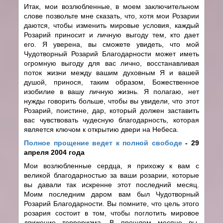
Итак, мои возлюбленные, в моем заключительном
слове позвольте мне сказать, что, хотя мои Розарии
даются, чтобы изменить мировые условия, каждый
Розарий приносит и личную выгоду тем, кто дает
его. Я уверена, вы сможете увидеть, что мой
Чудотворный Розарий Благодарности может иметь
огромную выгоду для вас лично, восстанавливая
поток жизни между вашим духовным Я и вашей
душой, принося, таким образом, Божественное
изобилие в вашу личную жизнь. Я полагаю, нет
нужды говорить больше, чтобы вы увидели, что этот
Розарий, поистине, дар, который должен заставить
вас чувствовать чудесную благодарность, которая
является ключом к открытию двери на Небеса.
Полное прощение ведет к полной свободе
- 29
апреля 2004 года
Мои возлюбленные сердца, я прихожу к вам с
великой благодарностью за ваши розарии, которые
вы давали так искренне этот последний месяц.
Моим последним даром вам был Чудотворный
Розарий Благодарности. Вы помните, что цель этого
розария состоит в том, чтобы поглотить мировое
движение терроризма. В прошлом месяце вы,