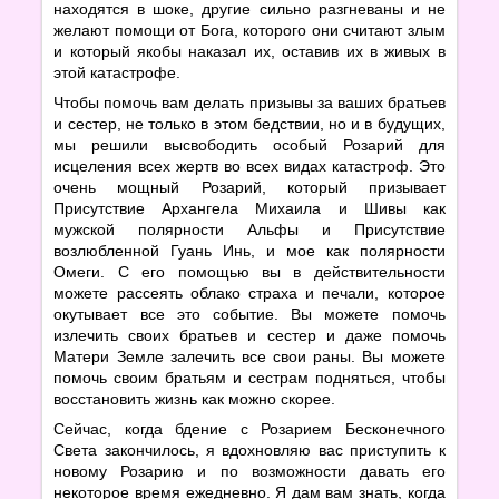
находятся в шоке, другие сильно разгневаны и не
желают помощи от Бога, которого они считают злым
и который якобы наказал их, оставив их в живых в
этой катастрофе.
Чтобы помочь вам делать призывы за ваших братьев
и сестер, не только в этом бедствии, но и в будущих,
мы решили высвободить особый Розарий для
исцеления всех жертв во всех видах катастроф. Это
очень мощный Розарий, который призывает
Присутствие Архангела Михаила и Шивы как
мужской полярности Альфы и Присутствие
возлюбленной Гуань Инь, и мое как полярности
Омеги. С его помощью вы в действительности
можете рассеять облако страха и печали, которое
окутывает все это событие. Вы можете помочь
излечить своих братьев и сестер и даже помочь
Матери Земле залечить все свои раны. Вы можете
помочь своим братьям и сестрам подняться, чтобы
восстановить жизнь как можно скорее.
Сейчас, когда бдение с Розарием Бесконечного
Света закончилось, я вдохновляю вас приступить к
новому Розарию и по возможности давать его
некоторое время ежедневно. Я дам вам знать, когда