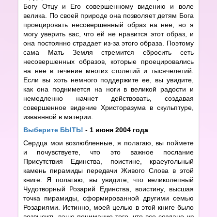
Богу Отцу и Его совершенному видению и воле
велика. По своей природе она позволяет детям Бога
проецировать несовершенный образ на нее, но я
могу уверить вас, что ей не нравится этот образ, и
она постоянно страдает из-за этого образа. Поэтому
сама Мать Земля стремится сбросить сеть
несовершенных образов, которые проецировались
на нее в течение многих столетий и тысячелетий.
Если вы хоть немного поддержите ее, вы увидите,
как она поднимется на ноги в великой радости и
немедленно начнет действовать, создавая
совершенное видение Христоразума в скульптуре,
изваянной в материи.
Выберите БЫТЬ!
- 1 июня 2004 года
Сердца мои возлюбленные, я полагаю, вы поймете
и почувствуете, что это важное послание
Присутствия Единства, поистине, краеугольный
камень пирамиды передачи Живого Слова в этой
книге. Я полагаю, вы увидите, что великолепный
Чудотворный Розарий Единства, воистину, высшая
точка пирамиды, сформированной другими семью
Розариями. Истинно, моей целью в этой книге было
возвысить ваше понимание того, что все создано из