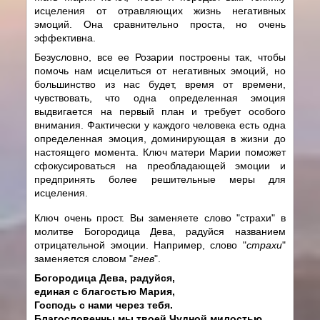
исцеления от отравляющих жизнь негативных
эмоций. Она сравнительно проста, но очень
эффективна.
Безусловно, все ее Розарии построены так, чтобы
помочь нам исцелиться от негативных эмоций, но
большинство из нас будет, время от времени,
чувствовать, что одна определенная эмоция
выдвигается на первый план и требует особого
внимания. Фактически у каждого человека есть одна
определенная эмоция, доминирующая в жизни до
настоящего момента. Ключ матери Марии поможет
сфокусироваться на преобладающей эмоции и
предпринять более решительные меры для
исцеления.
Ключ очень прост. Вы заменяете слово "страхи" в
молитве Богородица Дева, радуйся названием
отрицательной эмоции. Например, слово "
страхи
"
заменяется словом "
гнев
".
Богородица Дева, радуйся,
единая с благостью Мария,
Господь с нами через тебя.
Благословенны мы твоей Чудной милостью