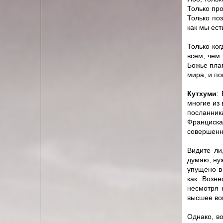
Только пр
Только по
как мы ест
Только ко
всем, чем
Божье пла
мира, и по
Кутхуми
:
многие из 
посланник
Франциска
совершенно
Видите ли
думаю, нуж
упущено в
как Возне
несмотря 
высшее во
Однако, в