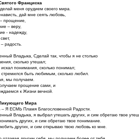
Святого Франциска
Сделай меня орудием своего мира.
енависть, дай мне сеять любовь,
 – прощение,
ие – веру,
ие - надежду,
свет,
 – радость.
нный Владыка, Сделай так, чтобы я не столько
ения, сколько утешал;
 искал понимания, сколько понимал;
о стремился быть любимым, сколько любил.
ая, мы получаем.
олучаем прощение сами, и
ождаемся к Жизни вечной.
Ликующего Мира
ь – Я ЕСМЬ Пламя Благословенной Радости.
енный Владыка, я выбрал утешать других, и сим обретаю твое утеш
понимать других, и сим обретаю твое понимание.
юбить других, и сим открываю твою любовь ко мне.
о отдавая другим себя, мы получаем более от тебя.