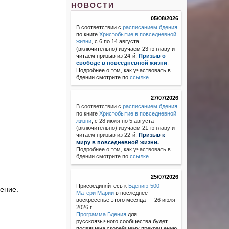
НОВОСТИ
05/08/2026
В соответствии с
расписанием бдения
по книге
Христобытие в повседневной
жизни
, с 6 по 14 августа
(включительно) изучаем 23-ю главу и
читаем призыв из 24-й:
Призыв о
свободе в повседневной жизни
.
Подробнее о том, как участвовать в
бдении смотрите по
ссылке
.
27/07/2026
В соответствии с
расписанием бдения
по книге
Христобытие в повседневной
жизни
,
с 28 июля по 5 августа
(включительно) изучаем 21-ю главу и
читаем призыв из 22-й:
Призыв к
миру в повседневной жизни.
Подробнее о том, как участвовать в
бдении смотрите по
ссылке
.
25/07/2026
Присоединяйтесь к
Бдению-500
ение.
Матери Марии
в последнее
воскресенье этого месяца — 26 июля
2026 г.
Программа Бдения
для
русскоязычного сообщества будет
посвящена скорейшему прекращению