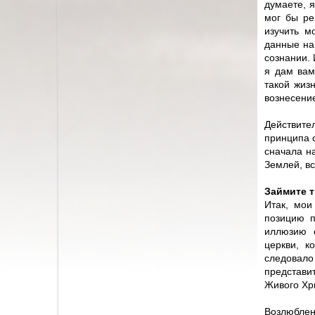
думаете, 
мог бы ре
изучить м
данные на
сознании. 
я дам вам
такой жиз
вознесени
Действите
принципа 
сначала н
Землей, вс
Займите 
Итак, мои
позицию п
иллюзию 
церкви, к
следовало
представи
Живого Хр
Возлюблен