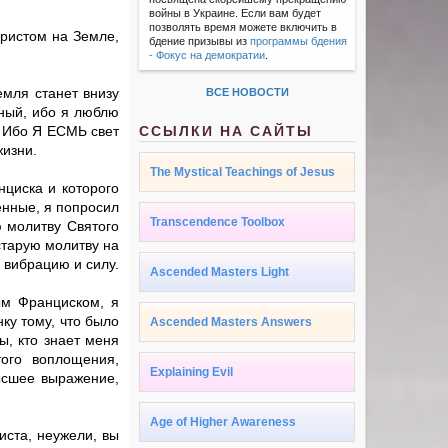
войны в Украине. Если вам будет
позволять время можете включить в
Христом на Земле,
бдение призывы из
программы бдения
- Фокус на демократии
.
емля станет внизу
ВСЕ НОВОСТИ
нный, ибо я люблю
 Ибо Я ЕСМЬ свет
ССЫЛКИ НА САЙТЫ
жизни.
The Mystical Teachings of Jesus
нциска и которого
енные, я попросил
Transcendence Toolbox
 молитву Святого
старую молитву на
 вибрацию и силу.
Ascended Masters Light
ым Франциском, я
нку тому, что было
Ascended Masters Answers
, кто знает меня
того воплощения,
Explaining Evil
ысшее выражение,
Age of Higher Awareness
иста, неужели, вы