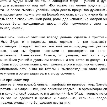
риста и Будды были поняты в Западном мире – учения о дуа
е для возвышения над ней. Ибо только так можно поднять пл
тва на более высокий уровень, когда десять процентов духовных
бя пассивными получателями Божьей милости, мира или чего бы т
еть себя в своей истинной роли, роли, для исполнения которой он
ворцов Бога, находящихся здесь, чтобы приумножать свои т
во над Землей.
ные мои, именно этот шаг вперед должны сделать в христиан
 Нью Эйдж, и я надеюсь, также сделают те, кто называют
ых владык, следуют ли они той или иной предыдущей диспен
нные, если вы будете честными и посмотрите на органи
ельствовали Вознесенные Сонмы, то увидите, что ни в о
ии не было учений о дуальном сознании и эго, которые доступны 
быть в состоянии понять, что причина этого в том, что человечес
ействительности были не готовы к высвобождению этого уче
е учения и организации вели к этому моменту.
 не принесет мир
понимаете, мои возлюбленные, пацифизм не принесет мир. Замеч
кроткими и смиренными, ибо поистине гордые – в организации л
и в христианской церкви, или в движении Нью Эйдж – гордые не 
ако это не сделают и кроткие и смиренные, если они продо
подход, ожидая, что Бог сделает все за них.