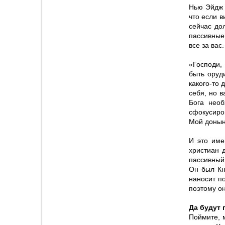
Нью Эйдж 
что если в
сейчас до
пассивные 
все за вас.
«Господи,
быть оруд
какого-то 
себя, но 
Бога необ
сфокусиров
Мой донын
И это име
христиан 
пассивный
Он был Кн
наносит п
поэтому он
Да будут 
Поймите, 