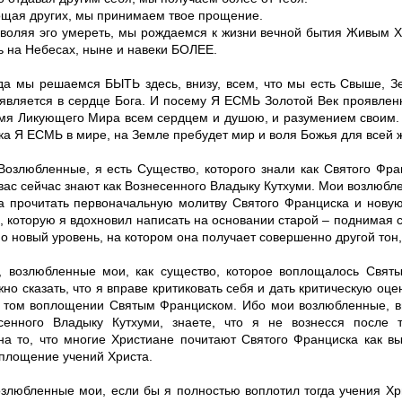
ощая других, мы принимаем твое прощение.
зволяя эго умереть, мы рождаемся к жизни вечной бытия Живым 
ь на Небесах, ныне и навеки БОЛЕЕ.
гда мы решаемся БЫТЬ здесь, внизу, всем, что мы есть Свыше, З
 является в сердце Бога. И посему Я ЕСМЬ Золотой Век проявле
мя Ликующего Мира всем сердцем и душою, и разумением своим.
ка Я ЕСМЬ в мире, на Земле пребудет мир и воля Божья для всей 
 Возлюбленные, я есть Существо, которого знали как Святого Фра
вас сейчас знают как Вознесенного Владыку Кутхуми. Мои возлюбл
а прочитать первоначальную молитву Святого Франциска и новую
, которую я вдохновил написать на основании старой – поднимая 
 новый уровень, на котором она получает совершенно другой тон,
, возлюбленные мои, как существо, которое воплощалось Свят
но сказать, что я вправе критиковать себя и дать критическую оце
 том воплощении Святым Франциском. Ибо мои возлюбленные, вы
сенного Владыку Кутхуми, знаете, что я не вознесся после 
на то, что многие Христиане почитают Святого Франциска как в
площение учений Христа.
озлюбленные мои, если бы я полностью воплотил тогда учения Хр