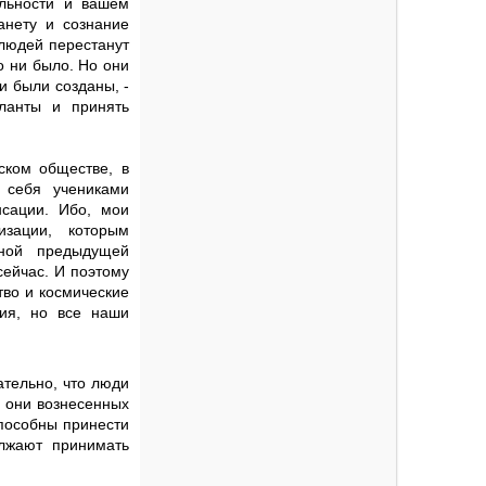
льности и вашем
анету и сознание
 людей перестанут
о ни было. Но они
и были созданы, -
аланты и принять
ском обществе, в
 себя учениками
сации. Ибо, мои
зации, которым
дной предыдущей
сейчас. И поэтому
тво и космические
ния, но все наши
ательно, что люди
и они вознесенных
способны принести
лжают принимать