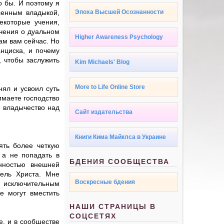
о бы. И поэтому я
сенным владыкой,
Эпоха Высшей Осознанности
екоторые учения,
учения о дуальном
Higher Awareness Psychology
ам вам сейчас. Но
нциска, и почему
, чтобы заслужить
Kim Michaels' Blog
More to Life Online Store
нял и усвоил суть
имаете господство
е владычество над
Сайт издательства
Книги Кима Майклса в Украине
ять более четкую
 а не попадать в
БДЕНИЯ СООБЩЕСТВА
нностью внешней
тель Христа. Мне
Воскресные бдения
ь исключительным
е могут вместить
НАШИ СТРАНИЦЫ В
СОЦСЕТЯХ
е, и в сообществе