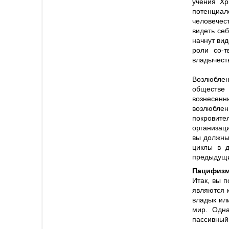
учения Х
потенциал
человечес
видеть се
начнут вид
роли со-т
владычест
Возлюблен
обществе
вознесенн
возлюбле
покровит
организац
вы должны 
циклы в д
предыдущи
Пацифизм
Итак, вы 
являются 
владык ил
мир. Одн
пассивный 