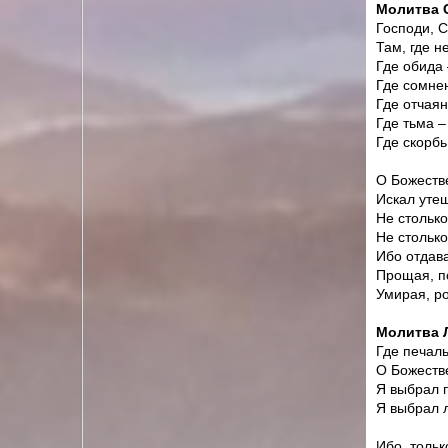
Молитва 
Господи, 
Там, где н
Где обида
Где сомнен
Где отчаян
Где тьма – 
Где скорбь
О Божестве
Искал утеш
Не столько
Не стольк
Ибо отдав
Прощая, п
Умирая, р
Молитва 
Где печал
О Божеств
Я выбрал 
Я выбрал л
Ибо, тольк