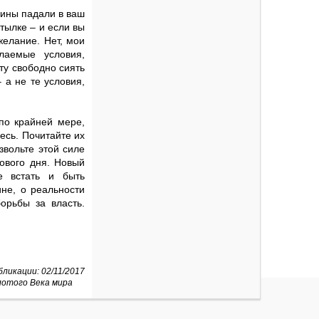
сины падали в ваш
тылке – и если вы
желание. Нет, мои
лаемые условия,
ту свободно сиять
 а не те условия,
по крайней мере,
есь. Почитайте их
звольте этой силе
нового дня. Новый
 встать и быть
ине, о реальности
борьбы за власть.
ликации: 02/11/2017
лотого Века мира