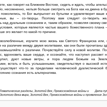
те, как говорят на Ближнем Востоке, сидеть и ждать, чтобы апель
о, несомненно, нельзя больше смотреть на Бога как на джина в бу
 помолились, то Бог выпрыгнет из бутылки и удовлетворит ваше 
нные, вы – со-творцы. Поэтому вам следует со-творить же
ь над дуальным сознанием и, таким образом, позволяя своему све
 условия, которые являются частью вашего божественного плана –
ше эго желает по какой-то причине.
 возлюбленные, изучите мою жизнь как Святого Франциска или, 
е на различие между двумя молитвами, как они были прочитаны зд
размышляйте о различии. Почувствуйте силу в новой молитве. По
ас, вдохновить ваше сердце, и осознайте, что наступил рассвет 
тупил, дуют новые ветры, и пора людям Божьим на Земле
ыми, встать и быть услышанными, свидетельствуя о высокой ист
 существует что-то за пределами человеческой дуалистической 
оянию сознания есть альтернатива.
Тематические разделы
,
Золотой Век
,
Превосхождение войны и
Дата пуб
 Золотого Века мира
,
Золотой Век
,
Превосхождение войны и проявление Зо