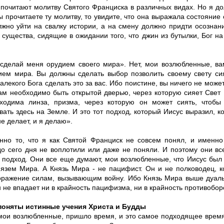
почитают молитву Святого Франциска в различных видах. Но я до
ы прочитаете ту молитву, то увидите, что она выражала состояние 
лжно уйти на свалку истории, а на смену должно придти осознани
существа, сидящие в ожидании того, что джин из бутылки, Бог на
 сделай меня орудием своего мира». Нет, мои возлюбленные, ва
ием мира. Вы должны сделать выбор позволить своему свету сия
далекого Бога сделать это за вас. Ибо поистине, вы ничего не може
вам необходимо быть открытой дверью, через которую сияет Свет
ходима линза, призма, через которую он может сиять, чтоб
ать здесь на Земле. И это тот подход, который Иисус выразил, ко
е делает, и я делаю».
нно то, что я как Святой Франциск не совсем понял, и именно
до сего дня не воплотили или даже не поняли. И поэтому они в
 подход. Они все еще думают, мои возлюбленные, что Иисус был
язем Мира. А Князь Мира - не пацифист. Он и не полководец, к
оражение силам, вызывающим войну. Ибо Князь Мира выше дуальн
 не впадает ни в крайность пацифизма, ни в крайность противобор
поняты истинные учения Христа и Будды
мои возлюбленные, пришло время, и это самое подходящее время