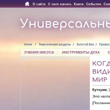
О сайте
С чего начать
Книги
События
Соо
Универсальн
Home
Тематические разделы
Золотой Век
Превос
УЧЕНИЯ ИИСУСА
ИНСТРУМЕНТЫ ДУХА
КОГД
ВИДИ
МИР
Кутхуми
,
Это часть
[Посланник