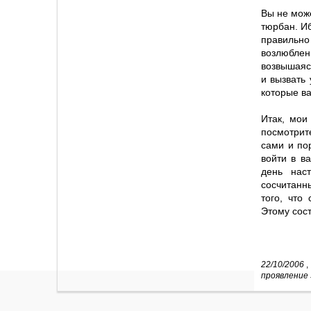
Вы не може
тюрбан. Иб
правильно
возлюбле
возвышаяс
и вызвать
которые ва
Итак, мои
посмотрит
сами и по
войти в в
день нас
сосчитанн
того, что
Этому сост
22/10/2006
,
проявление