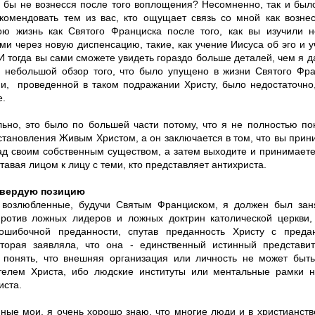
я бы не вознесся после того воплощения? Несомненно, так и был
комендовать тем из вас, кто ощущает связь со мной как возне
ою жизнь как Святого Франциска после того, как вы изучили н
ми через новую диспенсацию, такие, как учение Иисуса об эго и 
И тогда вы сами сможете увидеть гораздо больше деталей, чем я д
 небольшой обзор того, что было упущено в жизни Святого Фра
ни, проведенной в таком подражании Христу, было недостаточно
е.
льно, это было по большей части потому, что я не полностью по
становления Живым Христом, а он заключается в том, что вы прин
ад своим собственным существом, а затем выходите и принимает
тавая лицом к лицу с теми, кто представляет антихриста.
твердую позицию
 возлюбленные, будучи Святым Франциском, я должен был зан
ротив ложных лидеров и ложных доктрин католической церкви,
ошибочной преданности, спутав преданность Христу с преда
оторая заявляла, что она - единственный истинный представи
 понять, что внешняя организация или личность не может быт
телем Христа, ибо людские институты или ментальные рамки н
иста.
ные мои, я очень хорошо знаю, что многие люди и в христианств