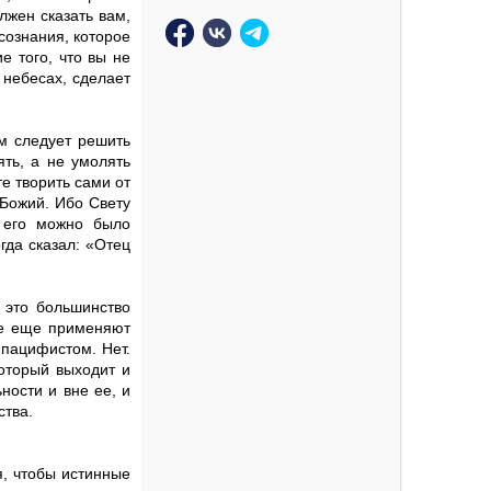
лжен сказать вам,
сознания, которое
е того, что вы не
 небесах, сделает
м следует решить
ть, а не умолять
те творить сами от
 Божий. Ибо Свету
ы его можно было
гда сказал: «Отец
 это большинство
се еще применяют
 пацифистом. Нет.
оторый выходит и
ости и вне ее, и
ства.
, чтобы истинные