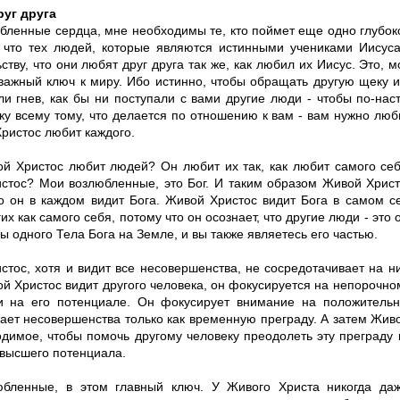
уг друга
бленные сердца, мне необходимы те, кто поймет еще одно глубок
 что тех людей, которые являются истинными учениками Иисуса
ству, что они любят друг друга так же, как любил их Иисус. Это, 
важный ключ к миру. Ибо истинно, чтобы обращать другую щеку и
ли гнев, как бы ни поступали с вами другие люди - чтобы по-на
ку всему тому, что делается по отношению к вам - вам нужно люб
Христос любит каждого.
ой Христос любит людей? Он любит их так, как любит самого себ
стос? Мои возлюбленные, это Бог. И таким образом Живой Христ
то он в каждом видит Бога. Живой Христос видит Бога в самом с
их как самого себя, потому что он осознает, что другие люди - это 
ы одного Тела Бога на Земле, и вы также являетесь его частью.
стос, хотя и видит все несовершенства, не сосредотачивает на н
й Христос видит другого человека, он фокусируется на непорочно
и на его потенциале. Он фокусирует внимание на положитель
ает несовершенства только как временную преграду. А затем Жив
одимое, чтобы помочь другому человеку преодолеть эту преграду 
ивысшего потенциала.
бленные, в этом главный ключ. У Живого Христа никогда да