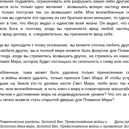
елания подавлять, ограничивать или разрушать какую-либо другую
иста есть только одно желание - возвышать всякую частицу жиз
о, только поступая так, он возвышает себя. Мои возлюбленные 
ак как вы сделали это одному из сих братьев моих меньших, то сде
оит в том, что Иисус ведал о единстве всей жизни. Он видел, что 
ела Бога и поэтому, когда вы причиняете вред любой частиц
 вред целому, и, следовательно, вы причиняете вред себе.
да вы приходите к этому осознанию, вы можете сполна любить други
 любите других, вы в полной мере можете быть фокусом для Пла
 тогда, когда вы стремитесь возвышать других, не стремясь их нак
ламя Мира, которое будет поглощать их склонность к гневу или на
юбленные, тьма может быть удалена только принесением св
 и войны можно удалить, только принося Свет Мира. И чтобы ус
ьми на Земле кто-то должен нести Свет Мира, любя всех так ж
то, мои возлюбленные, и есть ключ к миру в планетарном масштабе.
ключом к достижению мира на индивидуальном уровне? Что это за
вы лично можете стать открытой дверью для Пламени Мира?
Тематические разделы
,
Золотой Век
,
Превосхождение войны и
Дата пуб
 Золотого Века мира
,
Золотой Век
,
Превосхождение войны и проявление Зо