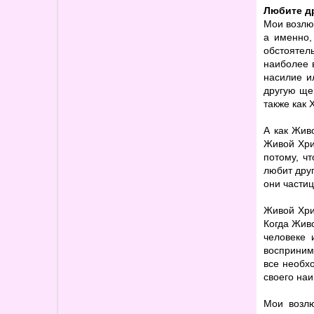
Любите др
Мои возлю
а именно,
обстоятель
наиболее 
насилие и
другую ще
также как 
А как Жив
Живой Хри
потому, ч
любит друг
они частиц
Живой Хри
Когда Живо
человеке 
восприним
все необх
своего на
Мои возлю