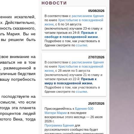
НОВОСТИ
05/08/2026
В соответствии с
расписанием бдения
енних искателей,
по книге
Христобытие в повседневной
х. Действительно,
жизни
, с 6 по 14 августа
ность сказанного,
(включительно) изучаем 23-ю главу и
читаем призыв из 24-й:
Призыв о
Мать Мария. Вы не
свободе в повседневной жизни
.
о вы решили быть
Подробнее о том, как участвовать в
бдении смотрите по
ссылке
.
 свое внимание на
27/07/2026
иваться не в том
В соответствии с
расписанием бдения
по книге
Христобытие в повседневной
и, размещенной в
жизни
,
с 28 июля по 5 августа
азличные бедствия
(включительно) изучаем 21-ю главу и
 вашу потребность
читаем призыв из 22-й:
Призыв к
миру в повседневной жизни.
Подробнее о том, как участвовать в
бдении смотрите по
ссылке
.
 господствуете на
смысле, что если
25/07/2026
тогда эта планета
Присоединяйтесь к
Бдению-500
 процентов людей
Матери Марии
в последнее
воскресенье этого месяца — 26 июля
отого Века, тогда
2026 г.
Программа Бдения
для
русскоязычного сообщества будет
посвящена скорейшему прекращению