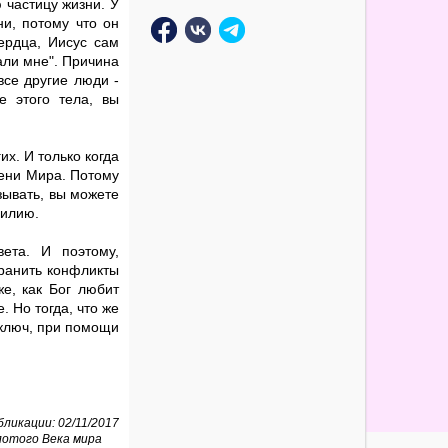
 частицу жизни. У
ни, потому что он
сердца, Иисус сам
лали мне". Причина
все другие люди -
е этого тела, вы
х. И только когда
мени Мира. Потому
азывать, вы можете
силию.
ета. И поэтому,
транить конфликты
е, как Бог любит
 Но тогда, что же
 ключ, при помощи
ликации: 02/11/2017
лотого Века мира