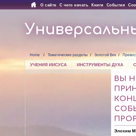
О сайте
С чего начать
Книги
События
Соо
Универсальн
Home
Тематические разделы
Золотой Век
Превос
УЧЕНИЯ ИИСУСА
ИНСТРУМЕНТЫ ДУХА
ВЫ 
ПРИН
КОН
СОБ
ПРО
Элохим М