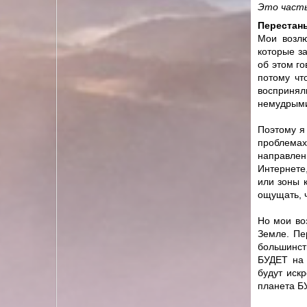
Это часть
Перестань
Мои возлю
которые з
об этом го
потому чт
воспринял
немудрыми
Поэтому я 
проблемах
направлен
Интернете
или зоны 
ощущать, ч
Но мои во
Земле. Пе
большинств
БУДЕТ на 
будут иск
планета Б