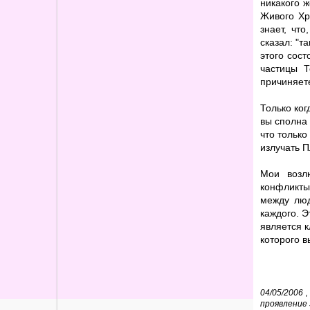
никакого ж
Живого Хр
знает, чт
сказал: "т
этого сост
частицы Т
причиняете
Только ког
вы сполна
что только
излучать П
Мои возл
конфликты
между люд
каждого. Э
является 
которого 
04/05/2006
,
проявление