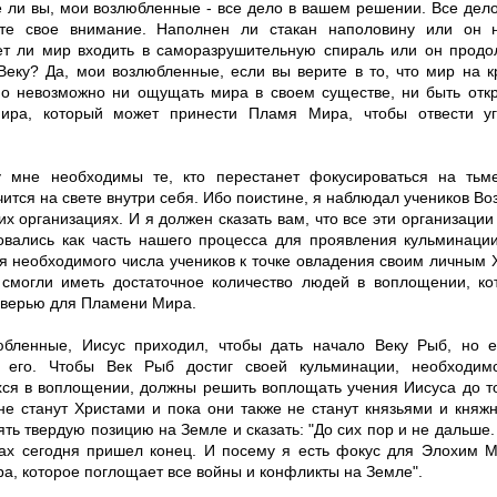
 ли вы, мои возлюбленные - все дело в вашем решении. Все дело
те свое внимание. Наполнен ли стакан наполовину или он н
т ли мир входить в саморазрушительную спираль или он продол
Веку? Да, мои возлюбленные, если вы верите в то, что мир на к
но невозможно ни ощущать мира в своем существе, ни быть отк
ира, который может принести Пламя Мира, чтобы отвести уг
 мне необходимы те, кто перестанет фокусироваться на тьм
ится на свете внутри себя. Ибо поистине, я наблюдал учеников В
их организациях. И я должен сказать вам, что все эти организаци
овались как часть нашего процесса для проявления кульминаци
я необходимого числа учеников к точке овладения своим личным 
смогли иметь достаточное количество людей в воплощении, ко
дверью для Пламени Мира.
бленные, Иисус приходил, чтобы дать начало Веку Рыб, но 
ь его. Чтобы Век Рыб достиг своей кульминации, необходим
ся в воплощении, должны решить воплощать учения Иисуса до то
не станут Христами и пока они также не станут князьями и кня
ять твердую позицию на Земле и сказать: "До сих пор и не дальше.
ах сегодня пришел конец. И посему я есть фокус для Элохим М
а, которое поглощает все войны и конфликты на Земле".