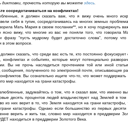
 диктовки, прочесть которую вы можете
здесь
.
те сосредотачиваться на конфликтах!
бленные, я должен сказать вам, что я вижу очень много искр
авели себя в тупик, сосредотачиваясь на многих земных проблема
ворила Мать Мария в своем послании**, но я хочу подчеркнуть важ
о ясно вижу, что многие из вас не поняли того, что говорила 
и фразу "пусть мудрому будет достаточно слова", потому чт
 в этом вопросе.
должен сказать, что среди вас есть те, кто постоянно фокусирует
, конфликтах и событиях, которые могут потенциально разворач
ии. Вы не прочь насладиться прочтением той или иной стать
, сообщения, полученного по электронной почте, описывающие р
конфликтов. Вы сознательно ищите что-то, что может поддержать
то мир находится на грани катастрофы.
злюбленные, задумайтесь о том, что я сказал вам, что именно вы
рвые десять процентов людей владычествуют над Землей в том 
о из них верит в то, что Земля находится на грани катастрофы, 
грани катастрофы. Однако если большинство из первых десяти
ренне верить и жить так, словно мир находится в преддверии Зол
УДЕТ находиться в преддверии Золотого Века.