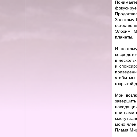
Понимаете
фокусируе
Продолжае
Золотому 
естествен
Элохим М
планеты.
И поэтому
сосредоточ
в нескольк
и спонсир
приведени
чтобы мы 
открытой 
Мои возлю
завершит
находящих
они сами 
смогут зан
моих член
Пламя Мир