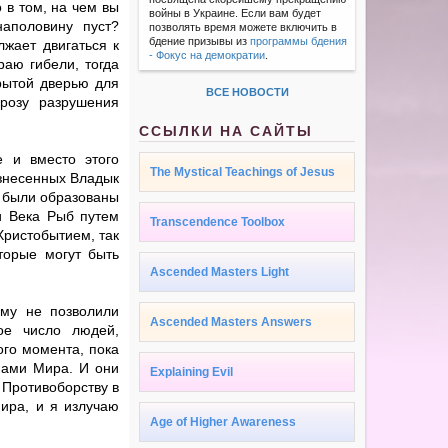
 в том, на чем вы
войны в Украине. Если вам будет
аполовину пуст?
позволять время можете включить в
бдение призывы из
программы бдения
жает двигаться к
- Фокус на демократии
.
раю гибели, тогда
рытой дверью для
ВСЕ НОВОСТИ
розу разрушения
ССЫЛКИ НА САЙТЫ
е и вместо этого
The Mystical Teachings of Jesus
ознесенных Владык
и были образованы
и Века Рыб путем
Transcendence Toolbox
Христобытием, так
торые могут быть
Ascended Masters Light
ему не позволили
Ascended Masters Answers
ое число людей,
го момента, пока
жнами Мира. И они
Explaining Evil
 Противоборству в
ира, и я излучаю
Age of Higher Awareness