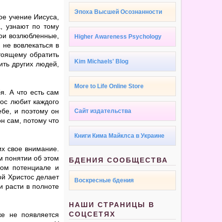
Эпоха Высшей Осознанности
ое учение Иисуса,
, узнают по тому
мои возлюбленные,
Higher Awareness Psychology
 не вовлекаться в
стоящему обратить
Kim Michaels' Blog
ить других людей,
More to Life Online Store
я. А что есть сам
ос любит каждого
ебе, и поэтому он
Сайт издательства
он сам, потому что
Книги Кима Майклса в Украине
их свое внимание.
м понятии об этом
БДЕНИЯ СООБЩЕСТВА
ном потенциале и
ой Христос делает
Воскресные бдения
и расти в полноте
НАШИ СТРАНИЦЫ В
СОЦСЕТЯХ
же не появляется