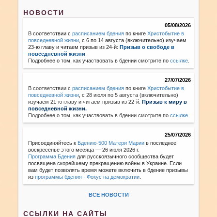
НОВОСТИ
05/08/2026
В соответствии с
расписанием бдения
по книге
Христобытие в
повседневной жизни
, с 6 по 14 августа (включительно) изучаем
23-ю главу и читаем призыв из 24-й:
Призыв о свободе в
повседневной жизни
.
Подробнее о том, как участвовать в бдении смотрите по
ссылке
.
27/07/2026
В соответствии с
расписанием бдения
по книге
Христобытие в
повседневной жизни
,
с 28 июля по 5 августа (включительно)
изучаем 21-ю главу и читаем призыв из 22-й:
Призыв к миру в
повседневной жизни.
Подробнее о том, как участвовать в бдении смотрите по
ссылке
.
25/07/2026
Присоединяйтесь к
Бдению-500 Матери Марии
в последнее
воскресенье этого месяца — 26 июля 2026 г.
Программа Бдения
для русскоязычного сообщества будет
посвящена скорейшему прекращению войны в Украине. Если
вам будет позволять время можете включить в бдение призывы
из
программы бдения - Фокус на демократии
.
ВСЕ НОВОСТИ
ССЫЛКИ НА САЙТЫ