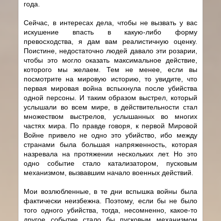
года.
Сейчас, в интересах дела, чтобы не вызвать у вас
искушение впасть в какую-либо форму
превосходства, я дам вам реалистичную оценку.
Поистине, недостаточно людей давало эти розарии,
чтобы это могло оказать максимальное действие,
которого мы желаем. Тем не менее, если вы
посмотрите на мировую историю, то увидите, что
первая мировая война вспыхнула после убийства
одной персоны. И таким образом выстрел, который
услышали во всем мире, в действительности стал
множеством выстрелов, услышанных во многих
частях мира. По правде говоря, к первой Мировой
Войне привело не одно это убийство, ибо между
странами была большая напряженность, которая
назревала на протяжении нескольких лет. Но это
одно событие стало катализатором, пусковым
механизмом, вызвавшим начало военных действий.
Мои возлюбленные, в те дни вспышка войны была
фактически неизбежна. Поэтому, если бы не было
того одного убийства, тогда, несомненно, какое-то
другое событие стало бы пусковым механизмом