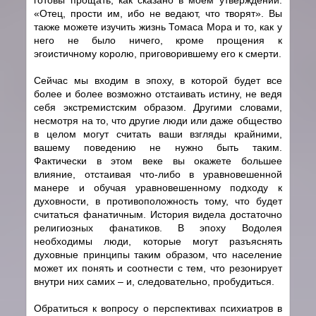
«Отец, прости им, ибо не ведают, что творят». Вы
также можете изучить жизнь Томаса Мора и то, как у
него не было ничего, кроме прощения к
эгоистичному королю, приговорившему его к смерти.
Сейчас мы входим в эпоху, в которой будет все
более и более возможно отстаивать истину, не ведя
себя экстремистским образом. Другими словами,
несмотря на то, что другие люди или даже общество
в целом могут считать ваши взгляды крайними,
вашему поведению не нужно быть таким.
Фактически в этом веке вы окажете большее
влияние, отстаивая что-либо в уравновешенной
манере и обучая уравновешенному подходу к
духовности, в противоположность тому, что будет
считаться фанатичным. История видела достаточно
религиозных фанатиков. В эпоху Водолея
необходимы люди, которые могут разъяснять
духовные принципы таким образом, что население
может их понять и соотнести с тем, что резонирует
внутри них самих – и, следовательно, пробудиться.
Обратиться к вопросу о перспективах психиатров в