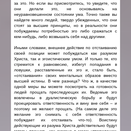
за это. Но если вы присмотритесь, то увидите, что
они делали это, не основываясь на
неуравновешенном состоянии ума. Точно также вы
найдете много людей, твердо убежденных, что они
стоят за высшие принципы, но в реальности они
побуждаемы потребностью эго либо сражаться с
кем-нибудь, либо возвышать себя над другими.
Иными словами, внешнее действие по отстаиванию
своей позиции может побуждаться как разумом
Христа, так и эгоистическим умом. И только те, кто
стремится к равновесию, избегут попадания в
ловушки, расставленные их эго и, стало быть,
«отстаивания» своих ментальных образов вместо
высшей истины. В чем разница? Что ж, в качестве
одной меры вы можете посмотреть на готовность
людей прощать преследующих их. Ведомые эго
вовлечены в дуалистическую борьбу и будут
проецировать ответственность и вину вне себя – и
поэтому не желают прощать. (На самом деле это
желание эго снимать с себя ответственность
побуждает их отстаивать что-то). Воистину
действующие из разума Христа действительно будут
готовы прощать, как сказано в моем утверждении: