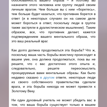
обоснованность вашего образа – и поэтому вы
назначите этого человека или группу людей своим
личным врагом. Чем больше вы с ним «боретесь»,
тем больше будет казаться, что противник борется в
ответ (и в некоторых случаях он на самом деле
может бороться в ответ, поскольку люди в группе
также застряли в дуалистическом мышлении). Таким
образом, все, что противник делает, кажется
подтверждением вашего ментального образа, что
это ваш реальный враг.
Как долго должна продолжаться эта борьба? Что ж,
поскольку ваша часть борьбы воистину происходит в
вашем уме, она должна продолжаться, пока вы не
решите, что с вас достаточно этого опыта и,
следовательно, решите переосмыслить
проецируемые вами ментальные образы. Как было
недавно сказано
в другом
ответе, некоторые люди
из своего собственного правительства сделали
врага, и эта борьба никогда не может привести к
Золотому Веку.
Ни один духовный учитель не может убедить вас в
том, что ваша борьба существует только в вашем