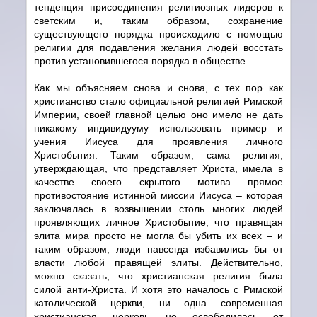
тенденция присоединения религиозных лидеров к
светским и, таким образом, сохранение
существующего порядка происходило с помощью
религии для подавления желания людей восстать
против установившегося порядка в обществе.
Как мы объясняем снова и снова, с тех пор как
христианство стало официальной религией Римской
Империи, своей главной целью оно имело не дать
никакому индивидууму использовать пример и
учения Иисуса для проявления личного
Христобытия. Таким образом, сама религия,
утверждающая, что представляет Христа, имела в
качестве своего скрытого мотива прямое
противостояние истинной миссии Иисуса – которая
заключалась в возвышении столь многих людей
проявляющих личное Христобытие, что правящая
элита мира просто не могла бы убить их всех – и
таким образом, люди навсегда избавились бы от
власти любой правящей элиты. Действительно,
можно сказать, что христианская религия была
силой анти-Христа. И хотя это началось с Римской
католической церкви, ни одна современная
христианская церковь не освободилась от