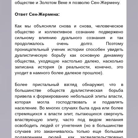
обществе и Золотом Веке я позволю Сен-Жермену.
Ответ Сен-Жермена:
Как мы объясняли снова и снова, человеческое
общество и коллективное сознание подвержено
сильному влиянию дуального сознания и так
продолжалось очень долго. Поэтому
проницательный ученик истории способен увидеть
дуалистическую борьбу как основную динамику
общества, уходящую настолько далеко, насколько
записана история (в реальности, конечно, это
уходит в намного более далекое прошлое).
Более пристальный взгляд обнаружит, что в
большинстве обществ дуалистическая борьба
привела к формированию небольшой элиты власти,
которая могла господствовать и подавлять
население. Во многих случаях была одна или более
стремящихся к власти элит, пытающихся свергнуть
властвующую элиту, часто под видом желания
освободить людей от угнетения (но в большинстве
случаев это заканчивалось только еще большим
подавлением людей, как засвидетельствовано