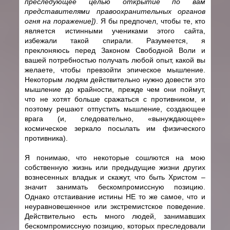
преследующее целью открытие по вам
представителями правоохранительных органов
огня на поражение])
. Я бы предпочел, чтобы те, кто
является истинными учениками этого сайта,
избежали такой спирали. Разумеется, я
преклоняюсь перед Законом Свободной Воли и
вашей потребностью получать любой опыт, какой вы
желаете, чтобы превзойти эпическое мышление.
Некоторым людям действительно нужно довести это
мышление до крайности, прежде чем они поймут,
что не хотят больше сражаться с противником, и
поэтому решают отпустить мышление, создающее
врага (и, следовательно, «вынуждающее»
космическое зеркало посылать им физического
противника).
Я понимаю, что некоторые сошлются на мою
собственную жизнь или предыдущие жизни других
вознесенных владык и скажут, что быть Христом –
значит занимать бескомпромиссную позицию.
Однако отстаивание истины НЕ то же самое, что и
неуравновешенное или экстремистское поведение.
Действительно есть много людей, занимавших
бескомпромиссную позицию, которых преследовали