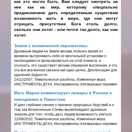
как это могло быть. Вам следует смотреть на
нее как на мир, которому специально
предназначено дать определенным существам
возможность жить в мире, где они могут
отрицать присутствие Бога столь долго,
сколько они хотят - или почти так долго, как они
хотят.
Земля с космической перспективы
Духовным людям на Земле весьма полезно время от
времени вытряхивать себя из ментальной установки о
необходимости фокусироваться на этой планете, и
осознать, что существует весьма обширная вселенная, и что
эта вся вселенная связана как одно целое. Диспенсация для
удаления бедности.
14/12/2007
,
Тематические разделы
,
Изменение мира
,
ИНСТРУМЕНТЫ ДУХА
,
Инструменты для мировых перемен
Мать Мария комментирует пожары в России и
наводнение в Пакистане
И дает глубокие учения о причине природных бедствий и о
том, как Вознесенные Сонмы высвобождают духовные
энергии для того, чтобы дать людям возможность учиться.
12/08/2010
,
Тематические разделы
,
Изменение мира
,
ИНСТРУМЕНТЫ ДУХА
,
Инструменты для мировых перемен