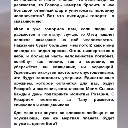
раскаются, то Господь намерен бросить в нас
большой огненный шар и уничтожить половину
человечества? Вот что очевидцы говорят о
сказанном ею:
«Как я уже говорила вам, если люди не
раскаются и не станут лучше, то Отец нашлет
великое наказание на всё человечество.
Наказание будет большее, чем потоп; какое мир
никогда не видел прежде. Огонь низвергнется с
неба, и большая часть человечества погибнет,
погибнут как плохие, так и хорошие, не
убережётся ни священник, ни верующий.
Уцелевшие окажутся настолько опустошенными,
что будут завидовать умершим. Единственным
оружием, которое останется для вас, будут
Розарий и знамение, оставленное Моим Сыном.
Каждый день повторяйте молитвы Розария. С
Розарием молитесь за Папу римского,
епископов и священников».
Для меня это звучит не слишком любяще и не
осуждающе, как же мертвая планета будет
служить целям Бога?