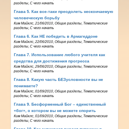
разделы
,
С чего начать
Глава 5. Как все-таки преодолеть нескончаемую
человеческую борьбу
Ким Майклс
,
21/06/2010
,
Общие разделы
,
Тематические
разделы
,
С чего начать
Глава 6. Как НЕ победить в Армагеддоне
Ким Майклс
,
22/06/2010
,
Общие разделы
,
Тематические
разделы
,
С чего начать
Глава 7. Использование любого учителя как
средства для достижения прогресса
Ким Майклс
,
29/06/2010
,
Общие разделы
,
Тематические
разделы
,
С чего начать
Глава 8. Какую часть БЕЗусловности вы не
понимаете?
Ким Майклс
,
01/09/2010
,
Общие разделы
,
Тематические
разделы
,
С чего начать
Глава 9. Бесформенный Бог – единственный
«бог», о котором вы не можете спорить
Ким Майклс
,
01/09/2010
,
Общие разделы
,
Тематические
разделы
,
С чего начать
Глава 10. Как антихрист вносит путаницу в