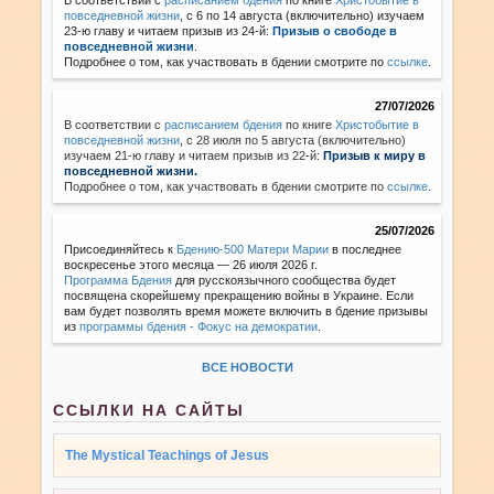
повседневной жизни
, с 6 по 14 августа (включительно) изучаем
23-ю главу и читаем призыв из 24-й:
Призыв о свободе в
повседневной жизни
.
Подробнее о том, как участвовать в бдении смотрите по
ссылке
.
27/07/2026
В соответствии с
расписанием бдения
по книге
Христобытие в
повседневной жизни
,
с 28 июля по 5 августа (включительно)
изучаем 21-ю главу и читаем призыв из 22-й:
Призыв к миру в
повседневной жизни.
Подробнее о том, как участвовать в бдении смотрите по
ссылке
.
25/07/2026
Присоединяйтесь к
Бдению-500 Матери Марии
в последнее
воскресенье этого месяца — 26 июля 2026 г.
Программа Бдения
для русскоязычного сообщества будет
посвящена скорейшему прекращению войны в Украине. Если
вам будет позволять время можете включить в бдение призывы
из
программы бдения - Фокус на демократии
.
ВСЕ НОВОСТИ
ССЫЛКИ НА САЙТЫ
The Mystical Teachings of Jesus