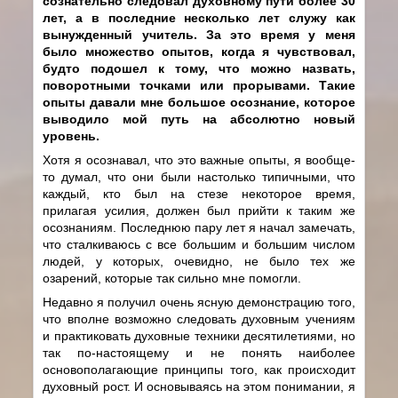
сознательно следовал духовному пути более 30
лет, а в последние несколько лет служу как
вынужденный учитель. За это время у меня
было множество опытов, когда я чувствовал,
будто подошел к тому, что можно назвать,
поворотными точками или прорывами. Такие
опыты давали мне большое осознание, которое
выводило мой путь на абсолютно новый
уровень.
Хотя я осознавал, что это важные опыты, я вообще-
то думал, что они были настолько типичными, что
каждый, кто был на стезе некоторое время,
прилагая усилия, должен был прийти к таким же
осознаниям. Последнюю пару лет я начал замечать,
что сталкиваюсь с все большим и большим числом
людей, у которых, очевидно, не было тех же
озарений, которые так сильно мне помогли.
Недавно я получил очень ясную демонстрацию того,
что вполне возможно следовать духовным учениям
и практиковать духовные техники десятилетиями, но
так по-настоящему и не понять наиболее
основополагающие принципы того, как происходит
духовный рост. И основываясь на этом понимании, я