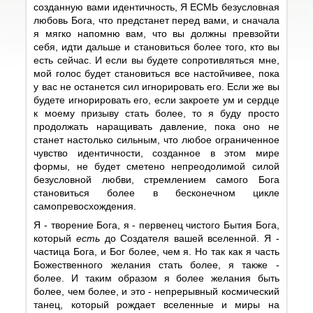
созданную вами идентичность, Я ЕСМЬ безусловная
любовь Бога, что предстанет перед вами, и сначала
я мягко напомню вам, что вы должны превзойти
себя, идти дальше и становиться более того, кто вы
есть сейчас. И если вы будете сопротивляться мне,
мой голос будет становиться все настойчивее, пока
у вас не останется сил игнорировать его. Если же вы
будете игнорировать его, если закроете ум и сердце
к моему призыву стать более, то я буду просто
продолжать наращивать давление, пока оно не
станет настолько сильным, что любое ограниченное
чувство идентичности, созданное в этом мире
формы, не будет сметено непреодолимой силой
безусловной любви, стремлением самого Бога
становиться более в бесконечном цикле
самопревосхождения.
Я - творение Бога, я - первенец чистого Бытия Бога,
который
есть
до Создателя вашей вселенной. Я -
частица Бога, и Бог более, чем я. Но так как я часть
Божественного желания стать более, я также -
более. И таким образом я более желания быть
более, чем более, и это - непрерывный космический
танец, который рождает вселенные и миры на