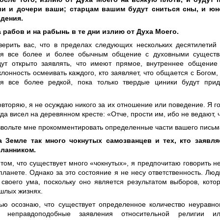
и и дочери ваши; старцам вашим будут сниться сны, и ю
дения.
а рабов и на рабынь в те дни излию от Духа Моего.
верить вас, что в пределах следующих нескольких десятилетий
ся все более и более обычным общение с духовными существ
ут открыто заявлять, что имеют прямое, внутреннее общение
лонность осмеивать каждого, кто заявляет, что общается с Богом,
ся все более редкой, пока только твердые циники будут прид
вторяю, я не осуждаю никого за их отношение или поведение. Я го
огда висел на деревянном кресте: «Отче, прости им, ибо не ведают, 
звольте мне прокомментировать определенные части вашего письм
 Земле так много чокнутых самозванцев и тех, кто заявляе
сланником.
 том, что существует много «чокнутых», я предпочитаю говорить 
ланете. Однако за это состояние я не несу ответственность. Люд
 своего ума, поскольку оно является результатом выборов, кот
ошлых жизнях.
ью осознаю, что существует определенное количество неуравн
 неправдоподобные заявления относительной религии 