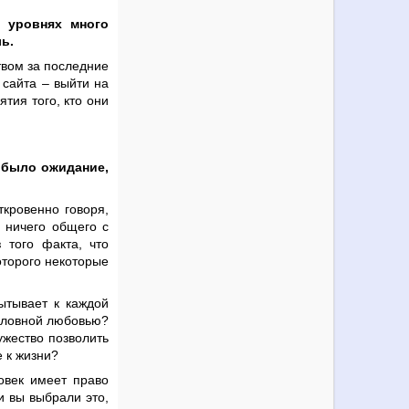
 уровнях много
ь.
твом за последние
 сайта – выйти на
тия того, кто они
 было ожидание,
ткровенно говоря,
 ничего общего с
 того факта, что
оторого некоторые
ытывает к каждой
условной любовью?
ужество позволить
 к жизни?
ловек имеет право
и вы выбрали это,