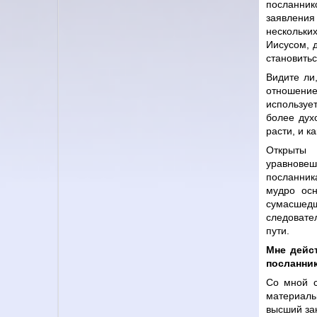
посланни
заявления 
нескольки
Иисусом, 
становитьс
Видите ли
отношение
используе
более дух
расти, и к
Открыты 
уравнове
посланника
мудро осн
сумасшедш
следовате
пути.
Мне дейс
посланни
Со мной с
материаль
высший зак