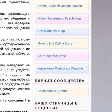
ыми существами,
Эпоха Высшей Осознанности
ковь, заявляющая,
т, что общение с
Higher Awareness Psychology
1500 лет западная
человека общаться
Kim Michaels' Blog
 религии. Поэтому
More to Life Online Store
к ортодоксальное
ей общаться с их
возможно поймете,
Сайт издательства
 или нападают на
Книги Кима Майклса в Украине
ания, то увидите,
ляли определенных
хаться над любым,
БДЕНИЯ СООБЩЕСТВА
ия осуждать таких
 культуре кажется
Воскресные бдения
ством.
й на описанный в
НАШИ СТРАНИЦЫ В
СОЦСЕТЯХ
пророчествовать