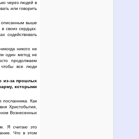
ько через людей в
вать или говорить
по описанным выше
 в своих сердцах.
ах содействовать
никогда никого не
ли один метод не
осто продолжаем
, чтобы все люди
то из-за прошлых
карму, которыми
е посланника. Как
вня Христобытия,
еном Вознесенных
ом. Я считаю это
ание. Что в этом