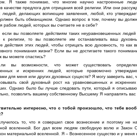
ком. Я также понимаю, что многие научно настроенные люди
в качестве предлога для отрицания всей религии. Или они рассужда
х людей, делающих вопиющие заявления, любой, кто утверждает
должен быть обманщиком. Однако вопрос в том, почему вы должн
я рабом людей, которых вы считаете не в себе?
, если вы позволяете действиям таких неуравновешенных людей
 к религии, то вы позволяете им останавливать ваш духовн
те действия этих людей, чтобы отрицать всю духовность, то как 
овного понимания жизни? Если вы не достигаете такого пониман
ак вы можете спастись?
ли вы возможности, что может существовать определен
шенных и искренних людей, которые правомочно утверждаю
ми для меня или других духовных существ? Я могу заверить вас, 
овывать свой духовный рост на уравновешенных и искренних
их. Однако было бы лучше следовать пути, который я описываю 
льно, позволить вашему собственному Высшему Я направлять вас
твительно интересно, что с тобой произошло, что тебе воо
к?
лучилось то, что я совершил свое вознесение и поэтому не н
ной вселенной. Бог дал всем людям свободную волю и Закон 
он материальной вселенной. Я – Вознесенное существо и у меня н