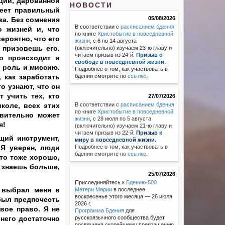
ции, дарованной
НОВОСТИ
меет правильный
05/08/2026
ка. Без сомнения
В соответствии с
расписанием бдения
 жизней и, что
по книге
Христобытие в повседневной
ероятно, что его
жизни
, с 6 по 14 августа
 призовешь его.
(включительно) изучаем 23-ю главу и
читаем призыв из 24-й:
Призыв о
то происходит и
свободе в повседневной жизни
.
о роль и миссию.
Подробнее о том, как участвовать в
 как заработать
бдении смотрите по
ссылке
.
о узнают, что он
т учить тех, кто
27/07/2026
коле, всех этих
В соответствии с
расписанием бдения
по книге
Христобытие в повседневной
твительно может
жизни
,
с 28 июля по 5 августа
я!
(включительно) изучаем 21-ю главу и
читаем призыв из 22-й:
Призыв к
щий инструмент,
миру в повседневной жизни.
 Я уверен, люди
Подробнее о том, как участвовать в
бдении смотрите по
ссылке
.
Это тоже хорошо,
ты знаешь больше,
25/07/2026
Присоединяйтесь к
Бдению-500
е выбрал меня в
Матери Марии
в последнее
воскресенье этого месяца — 26 июля
 был предпочесть
2026 г.
вое право. Я не
Программа Бдения
для
у него достаточно
русскоязычного сообщества будет
посвящена скорейшему прекращению