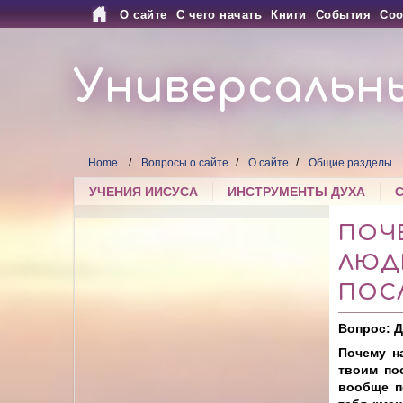
О сайте
С чего начать
Книги
События
Соо
Универсальн
Home
Вопросы о сайте
О сайте
Общие разделы
УЧЕНИЯ ИИСУСА
ИНСТРУМЕНТЫ ДУХА
ПОЧ
ЛЮД
ПОС
Вопрос: Д
Почему на
твоим по
вообще п