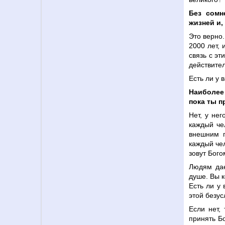
Без сомн
жизней и,
Это верно
2000 лет, 
связь с эт
действител
Есть ли у 
Наиболее 
пока ты п
Нет, у не
каждый че
внешним п
каждый че
зовут Бого
Людям дае
душе. Вы к
Есть ли у 
этой безу
Если нет,
принять Бо