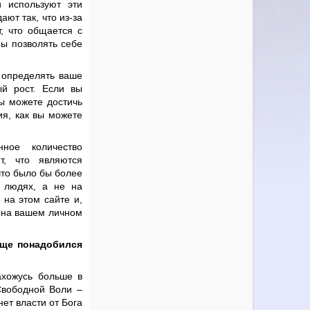
 используют эти
ют так, что из-за
, что общается с
ы позволять себе
 определять ваше
ый рост. Если вы
вы можете достичь
ия, как вы можете
ное количество
т, что являются
что было бы более
 людях, а не на
на этом сайте и,
 на вашем личном
бще понадобился
ахожусь больше в
Свободной Воли –
ет власти от Бога