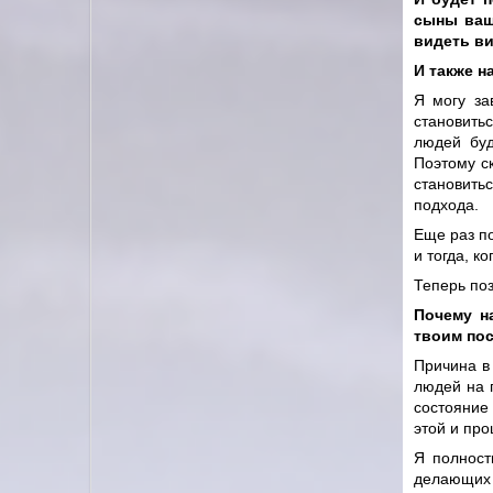
сыны ваш
видеть ви
И также н
Я могу за
становить
людей буд
Поэтому ск
становить
подхода.
Еще раз по
и тогда, к
Теперь по
Почему на
твоим по
Причина в
людей на п
состояние
этой и пр
Я полност
делающих