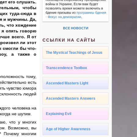
дет его слушать.
войны в Украине. Если вам будет
тельным, чтобы
позволять время можете включить в
бдение призывы из
программы бдения
ящих туда-сюда в
- Фокус на демократии
.
я и мужчины. Да,
ать, что хождение
ВСЕ НОВОСТИ
 я опять говорю
учше всего. Я от
ССЫЛКИ НА САЙТЫ
произвел ли этот
ы смогли бы что-
The Mystical Teachings of Jesus
шоу, а также о
Transcendence Toolbox
положность тому,
ействительно есть
Ascended Masters Light
ять чувство юмора
 склонность людей
Ascended Masters Answers
ждого человека на
когда не шутим.
Explaining Evil
аю, что у многих
том. Возможно, вы
Age of Higher Awareness
я? Почему многим