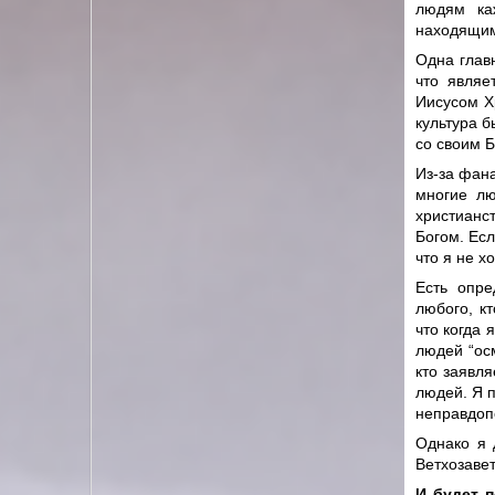
людям каж
находящим
Одна глав
что являе
Иисусом Х
культура 
со своим Б
Из-за фан
многие лю
христианс
Богом. Ес
что я не х
Есть опре
любого, кт
что когда 
людей “ос
кто заявл
людей. Я 
неправдоп
Однако я 
Ветхозаве
И будет п