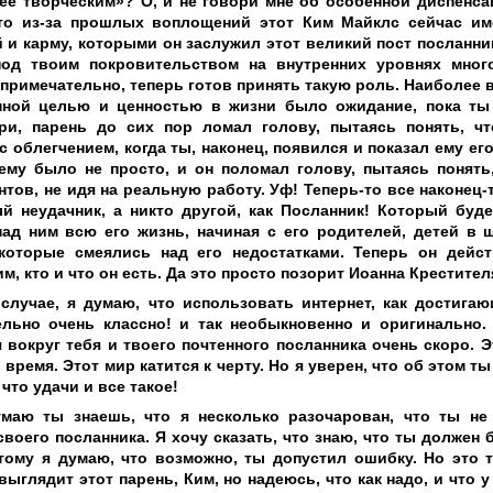
ее творческим»? О, и не говори мне об особенной диспенса
что из-за прошлых воплощений этот Ким Майклс сейчас и
 и карму, которыми он заслужил этот великий пост посланни
од твоим покровительством на внутренних уровнях много
примечательно, теперь готов принять такую роль. Наиболее в
нной целью и ценностью в жизни было ожидание, пока ты
ри, парень до сих пор ломал голову, пытаясь понять, ч
с облегчением, когда ты, наконец, появился и показал ему ег
ему было не просто, и он поломал голову, пытаясь понять,
нтов, не идя на реальную работу. Уф! Теперь-то все наконец-т
й неудачник, а никто другой, как Посланник! Который буде
ад ним всю его жизнь, начиная с его родителей, детей в ш
 которые смеялись над его недостатками. Теперь он дейс
им, кто и что он есть. Да это просто позорит Иоанна Крестител
случае, я думаю, что использовать интернет, как достигаю
ельно очень классно! и так необыкновенно и оригинально.
 вокруг тебя и твоего почтенного посланника очень скоро. 
о время. Этот мир катится к черту. Но я уверен, что об этом 
 что удачи и все такое!
умаю ты знаешь, что я несколько разочарован, что ты н
своего посланника. Я хочу сказать, что знаю, что ты должен
тому я думаю, что возможно, ты допустил ошибку. Но это т
 выглядит этот парень, Ким, но надеюсь, что как надо, и что 