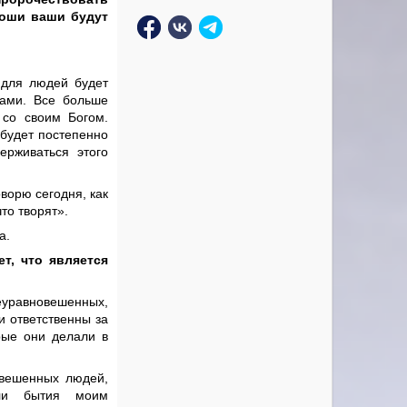
ноши ваши будут
 для людей будет
ами. Все больше
 со своим Богом.
 будет постепенно
ерживаться этого
ворю сегодня, как
что творят».
а.
т, что является
неуравновешенных,
и ответственны за
орые они делали в
овешенных людей,
или бытия моим