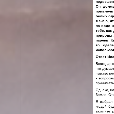
подвешен 
Он долже
привлечь 
белых оде
я знаю, ч
по воде н
тебе, как
природы а
парень, К
то сдела
использов
Ответ Иис
Благодарю
что думае
чувство ю
к вопроса
принимать
Однако, н
Земле. Отк
Я выбрал 
людей буд
захотите 