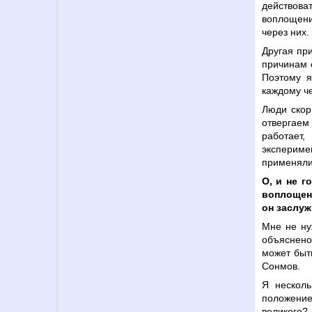
действова
воплощении
через них.
Другая пр
причинам 
Поэтому я
каждому че
Люди скор
отвергаем
работает
экспериме
применяли 
О, и не г
воплощен
он заслуж
Мне не ну
объяснен
может быт
Сонмов.
Я несколь
положение
великого?