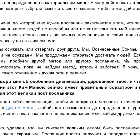
ть непосредственно в материальном мире. Я могу действовать тол
, которые выбрали возвысить свое сознание, чтобы я мог действо
ичина, по которой мне нужен посланник, заключается в том, что 
очень много людей не способны или не хотят слышать мой голос
 пытаюсь использовать различных посланников в своих попытк
ловеку на его личном пути.
ы осуждать или отвергать друг друга. Мы, Вознесенные Сонмы, 
 и не осуждаем. Мы продолжаем стараться достигать людей. Ес
, мы пробуем другой метод или другого посланника. Мы пр
нтировать, пока не найдем метод, который работает. Я хочу
такое отношение к духовности и религии.
овори мне об особенной диспенсации, дарованной тебе, и ч
ий этот Ким Майклс сейчас имеет правильный сонастрой и 
ил этот великий пост посланника.
жна особая диспенсация, чтобы использовать человека в качеств
о в
другом месте
, любой, кто возвышается до определенного уро
ь использован в качестве посланника мною или любым другим чл
ко удивлен, что вы считаете великим делом быть посланник
 очень скромным. Посланник просто получает и передает посл