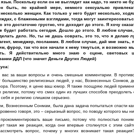
язык. Поскольку если он не выглядит как надо, то никто не бу
н быть, по крайней мере, немного сексуально привлека
несколько женщин. Как только у него будет несколько, ход
ждах, с блаженными взглядами, тогда могут заинтересоватьс
то это достаточно грустно, что доходит до этого. Я хочу сказ
е будет работать сегодня. Д
ошло до этого. В любом случае,
 делать дело. Но, ты не дашь соврать, это то, что я делаю л
гент, менеджер, посланник. В любом случае, дай мне знать, 
им, фурор, так что все начали к нему тянуться, и возможно м
ть. Я действительно много знаю о сцене, световых 
ании ДДЛ (что значит Деньги Других Людей)
уса:
 вас за ваши вопросы и очень смешные комментарии. В противо
т большинство религиозных людей, у нас, Вознесенных Сонмов, д
мора. Поэтому, я ценю ваш юмор. Я также поощряю людей примен
м религии, потому что смех один из лучших способов преодолеть
 себя и религию слишком серьезно.
ам, Вознесенным Сонмам, была дана задача попытаться спасти ка
ровенно говоря, это – серьезный вопрос, по поводу которого мы ни
прокомментировать ваше письмо, потому что полностью поним
ет такая же реакция, когда они впервые столкнутся с этим сай
рассмотреть вопрос, почему у многих возникает такая реакци