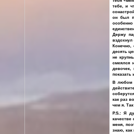
тебя «мен
тебе, и 
сонастрой
он был п
особенно 
единстве
Держу па
вздохнул 
Конечно, 
десять це
не крупны
смеялся н
девочек,
показать 
В любом 
действит
соберутся
как раз в
чем я. Так
P
.
S
.: Я д
качестве 
меня, поэ
знаю, как