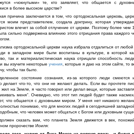
утся «чокнутыми» те, кто заявляет, что общается с духовн
ися в более высоком царстве?
ная причина заключается в том, что ортодоксальная церковь, цер
тся моим представителем, создала доктрину, которая утверждае
ристом влечет за собой отлучение от церкви. Поэтому более чем 
была сильно подвержена влиянию этого отрицания права каждого 
огом.
атизма ортодоксальной церкви наука избрала отдалиться от любой
ди в западном мире были воспитаны в культуре, в которой ка
тво, так и материалистическая наука отрицали способность люд
ли вы изучите некоторые
учения
, которые я даю на этом сайте, то 
очу, чтобы так было.
деленное состояние сознания, из-за которого люди смеются
о делает что-то, что они не желают делать. Если вы прочтете пис
я жил на Земле, я часто говорил или делал вещи, которые застав
меивать меня”. Очевидно, что этот тип людей будет также насме
яет, что общается с духовными миром. У меня нет никакого желан
полностью понимаю, что для многих людей в сегодняшней западной
одобным, что человек может общаться с Богом или духовным суще
должен сказать вам, что планета Земля движется в век, похожи
тном пророчестве Иоиля:
осле того, излию от Духа Моего на всякую плоть, и будут 