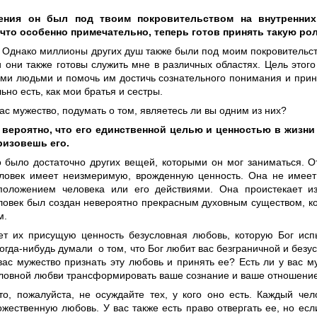
ения он был под твоим покровительством на внутренних
 что особенно примечательно, теперь готов принять такую рол
. Однако миллионы других душ также были под моим покровительс
и они также готовы служить мне в различных областях. Цель этого
ими людьми и помочь им достичь сознательного понимания и приня
ьно есть, как мои братья и сестры.
вас мужество, подумать о том, являетесь ли вы одним из них?
вероятно, что его единственной целью и ценностью в жизни
ризовешь его.
го было достаточно других вещей, которыми он мог заниматься. О
ловек имеет неизмеримую, врожденную ценность. Она не имеет
оложением человека или его действиями. Она проистекает из
ловек был создан невероятно прекрасным духовным существом, к
м.
т их присущую ценность безусловная любовь, которую Бог исп
огда-нибудь думали о том, что Бог любит вас безграничной и без
вас мужество признать эту любовь и принять ее? Есть ли у вас м
словной любви трансформировать ваше сознание и ваше отношение
 то, пожалуйста, не осуждайте тех, у кого оно есть. Каждый че
жественную любовь. У вас также есть право отвергать ее, но есл