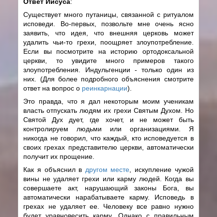
Ответ Иисуса
:
Существует много путаницы, связанной с ритуалом
исповеди. Во-первых, позвольте мне очень ясно
заявить, что идея, что внешняя церковь может
удалить чьи-то грехи, поощряет злоупотребление.
Если вы посмотрите на историю ортодоксальной
церкви, то увидите много примеров такого
злоупотребления. Индульгенции - только один из
них. (Для более подробного объяснения смотрите
ответ на вопрос о
реинкарнации
).
Это правда, что я дал некоторым моим ученикам
власть отпускать людям их грехи Святым Духом. Но
Святой Дух дует, где хочет, и не может быть
контролируем людьми или организациями. Я
никогда не говорил, что каждый, кто исповедуется в
своих грехах представителю церкви, автоматически
получит их прощение.
Как я объяснил в
другом месте
, искупление чужой
вины не удаляет грехи или карму людей. Когда вы
совершаете акт, нарушающий законы Бога, вы
автоматически нарабатываете карму. Исповедь в
грехах не удаляет ее. Человеку все равно нужно
будет уравновесить карму. Однако с правильным