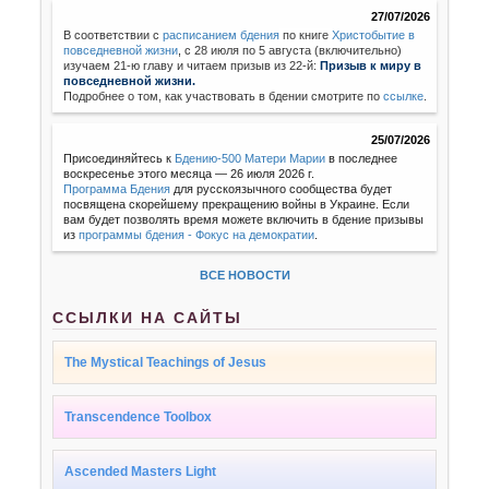
27/07/2026
В соответствии с
расписанием бдения
по книге
Христобытие в
повседневной жизни
,
с 28 июля по 5 августа (включительно)
изучаем 21-ю главу и читаем призыв из 22-й:
Призыв к миру в
повседневной жизни.
Подробнее о том, как участвовать в бдении смотрите по
ссылке
.
25/07/2026
Присоединяйтесь к
Бдению-500 Матери Марии
в последнее
воскресенье этого месяца — 26 июля 2026 г.
Программа Бдения
для русскоязычного сообщества будет
посвящена скорейшему прекращению войны в Украине. Если
вам будет позволять время можете включить в бдение призывы
из
программы бдения - Фокус на демократии
.
ВСЕ НОВОСТИ
ССЫЛКИ НА САЙТЫ
The Mystical Teachings of Jesus
Transcendence Toolbox
Ascended Masters Light