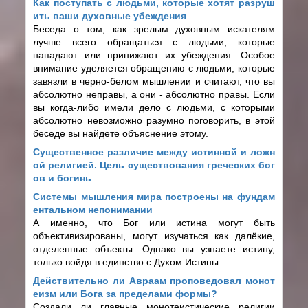
Как поступать с людьми, которые хотят разруш
ить ваши духовные убеждения
Беседа о том, как зрелым духовным искателям
лучше всего обращаться с людьми, которые
нападают или принижают их убеждения. Особое
внимание уделяется обращению с людьми, которые
завязли в черно-белом мышлении и считают, что вы
абсолютно неправы, а они - абсолютно правы. Если
вы когда-либо имели дело с людьми, с которыми
абсолютно невозможно разумно поговорить, в этой
беседе вы найдете объяснение этому.
Cущественное различие между истинной и ложн
ой религией. Цель существования греческих бог
ов и богинь
Системы мышления мира построены на фундам
ентальном непонимании
А именно, что Бог или истина могут быть
объективизированы, могут изучаться как далёкие,
отделенные объекты. Однако вы узнаете истину,
только войдя в единство с Духом Истины.
Действительно ли Авраам проповедовал монот
еизм или Бога за пределами формы?
Создали ли главные монотеистические религии