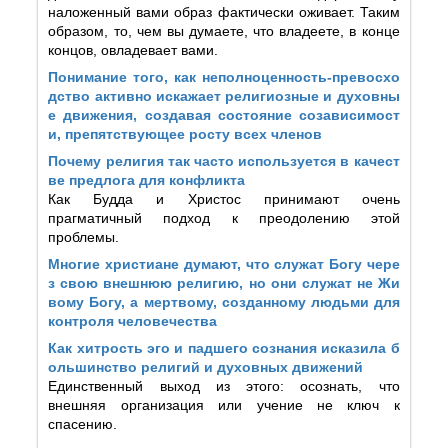
наложенный вами образ фактически оживает. Таким
образом, то, чем вы думаете, что владеете, в конце
концов, овладевает вами.
Понимание того, как неполноценность-превосхо
дство активно искажает религиозные и духовны
е движения, создавая состояние созависимост
и, препятствующее росту всех членов
Почему религия так часто используется в качест
ве предлога для конфликта
Как Будда и Христос принимают очень
прагматичный подход к преодолению этой
проблемы.
Многие христиане думают, что служат Богу чере
з свою внешнюю религию, но они служат не Жи
вому Богу, а мертвому, созданному людьми для
контроля человечества
Как хитрость эго и падшего сознания исказила б
ольшинство религий и духовных движений
Единственный выход из этого: осознать, что
внешняя организация или учение не ключ к
спасению.