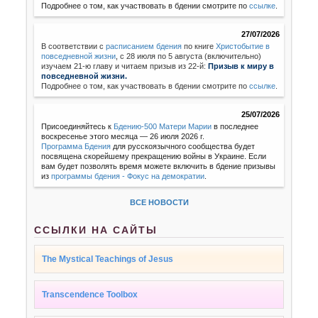
Подробнее о том, как участвовать в бдении смотрите по
ссылке
.
27/07/2026
В соответствии с
расписанием бдения
по книге
Христобытие в
повседневной жизни
,
с 28 июля по 5 августа (включительно)
изучаем 21-ю главу и читаем призыв из 22-й:
Призыв к миру в
повседневной жизни.
Подробнее о том, как участвовать в бдении смотрите по
ссылке
.
25/07/2026
Присоединяйтесь к
Бдению-500 Матери Марии
в последнее
воскресенье этого месяца — 26 июля 2026 г.
Программа Бдения
для русскоязычного сообщества будет
посвящена скорейшему прекращению войны в Украине. Если
вам будет позволять время можете включить в бдение призывы
из
программы бдения - Фокус на демократии
.
ВСЕ НОВОСТИ
ССЫЛКИ НА САЙТЫ
The Mystical Teachings of Jesus
Transcendence Toolbox