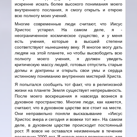
искренне искать более высокого понимания моего
внутреннего послания, я смогу открыть и открою
всю полноту моих учений.
Многие современные люди считают, что Иисус
Христос устарел. На самом деле, я -
неограниченное космическое существо, и у меня
есть учения, которые в высшей степени
соответствуют нынешнему веку. Я многое могу дать
людям на этой планете, но чтобы высвободить всю
полноту моего учения, я должен увидеть
критическую массу людей, готовых отпустить старые
догмы и доктрины и открыть свои умы и сердца
истинному пониманию внутренних мистерий Христа.
Я попытался сообщить тот факт, что в религиозной
жизни на планете Земля существует непрерывность.
После моего воскрешения я навсегда вознеся в
духовное пространство. Многие люди, как кажется,
считают, что в духовном царстве все стоит на месте.
Они неправильно поняли высказывание «Иисус
Христос вчера и сегодня и вовеки тот же». На самом
деле, в духовном царстве происходит постоянный
рост. Я вовсе не оставался неизменным в течение
последних 2000 лет. Я использовал возможность для