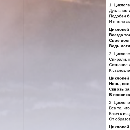
1. Циклопе
Дуальност
Подобен б
И в теле э
Циклопей 
Всегда то
Свое вос
Ведь исти
2. Циклопе
Спирали, 
Сознание ч
К становл
Циклопей 
Ночь, пол
Сквозь за
В проник
3. Циклопе
Все то, чт
Ключ к ис
От образов
Циклопей