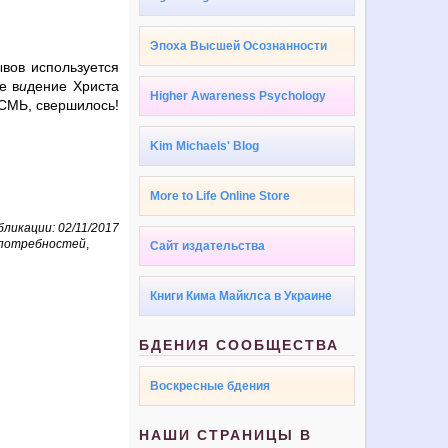
Эпоха Высшей Осознанности
вов используется
е в
и
дение Христа
Higher Awareness Psychology
ЕСМЬ, свершилось!
Kim Michaels' Blog
More to Life Online Store
ликации: 02/11/2017
 потребностей
,
Сайт издательства
Книги Кима Майклса в Украине
БДЕНИЯ СООБЩЕСТВА
Воскресные бдения
НАШИ СТРАНИЦЫ В