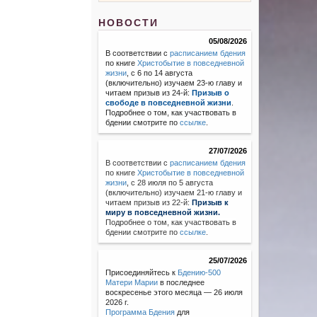
НОВОСТИ
05/08/2026
В соответствии с
расписанием бдения
по книге
Христобытие в повседневной
жизни
, с 6 по 14 августа
(включительно) изучаем 23-ю главу и
читаем призыв из 24-й:
Призыв о
свободе в повседневной жизни
.
Подробнее о том, как участвовать в
бдении смотрите по
ссылке
.
27/07/2026
В соответствии с
расписанием бдения
по книге
Христобытие в повседневной
жизни
,
с 28 июля по 5 августа
(включительно) изучаем 21-ю главу и
читаем призыв из 22-й:
Призыв к
миру в повседневной жизни.
Подробнее о том, как участвовать в
бдении смотрите по
ссылке
.
25/07/2026
Присоединяйтесь к
Бдению-500
Матери Марии
в последнее
воскресенье этого месяца — 26 июля
2026 г.
Программа Бдения
для