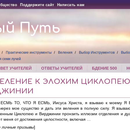
бщество
Поддержите сайт
Написать нам
ый Путь
Практические инструменты
Веления
Выбор Инструментов
Выбо
я семи лучей
СВЕТ УЧИТЕЛЕЙ
ОТВЕТЫ УЧИТЕЛЕЙ
БДЕНИЕ 500
Н
 ВЕЛЕНИЕ К ЭЛОХИМ ЦИКЛОПЕЮ
ДЖИНИИ
ЕСМЬ ТО, ЧТО Я ЕСМЬ, Иисуса Христа, я взываю к моему Я Б
 через мое существо и дать эти веления в полную силу. Я взыв
енным Циклопею и Вирджинии пронзить иллюзии отделения и дуа
т меня от достижения целостности, включая …
е
личные
призывы
]