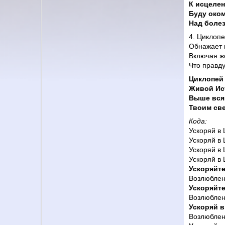
К исцеле
Буду оком
Над болез
4. Циклоп
Обнажает 
Включая ж
Что правду
Циклопей 
Живой Ис
Выше всяк
Твоим св
Кода
:
Ускоряй в
Ускоряй в 
Ускоряй в
Ускоряй в 
Ускоряйте
Возлюблен
Ускоряйте
Возлюблен
Ускоряй в
Возлюблен