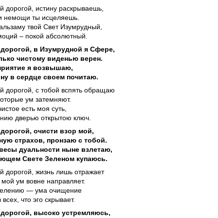
й дорогой, истину раскрываешь,
и немощи ты исцеляешь.
альзаму твой Свет Изумрудный,
моций – покой абсолютный.
дорогой, в Изумрудной я Сфере,
лько чистому виденью верен.
приятие я возвышаю,
ну в сердце своем почитаю.
й дорогой, с тобой вспять обращаю
которые ум затемняют.
истое есть моя суть,
ению дверью открытою ключ.
дорогой, очисти взор мой,
ную страхов, пронзаю с тобой.
весы дуальности ныне взлетаю,
ающем Свете Зеленом купаюсь.
й дорогой, жизнь лишь отражает
о мой ум вовне направляет.
целению — ума очищение
 всех, что эго скрывает.
 дорогой, высоко устремляюсь,