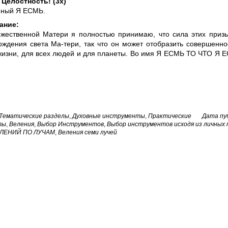
 Целостность! (3х)
нный Я ЕСМЬ.
ание:
жественной Матери я полностью принимаю, что сила этих призы
ождения света Ма-тери, так что он может отобразить совершенно
жизни, для всех людей и для планеты. Во имя Я ЕСМЬ ТО ЧТО Я 
Тематические разделы
,
Духовные инструменты
,
Практические
Дата пуб
ты
,
Веления
,
Выбор Инструментов
,
Выбор инструментов исходя из личных
ЛЕНИЙ ПО ЛУЧАМ
,
Веления семи лучей