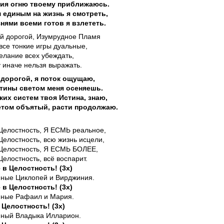
ния огню твоему приближаюсь.
 единым на жизнь я смотреть,
нями всеми готов я взлететь.
ей дорогой, Изумрудное Пламя
все тонкие игры дуальные,
елание всех убеждать,
 иначе нельзя выражать.
дорогой, я поток ощущаю,
тины светом меня осеняешь.
их систем твоя Истина, знаю,
етом объятый, расти продолжаю.
 Целостность, Я ЕСМЬ реальное,
Целостность, всю жизнь исцели,
 Целостность, Я ЕСМЬ БОЛЕЕ,
Целостность, всё воспарит.
 в Целостность! (3х)
ные Циклопей и Вирджиния.
 в Целостность! (3х)
ные Рафаил и Мария.
 Целостность! (3х)
ный Владыка Илларион.