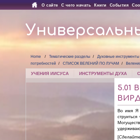
О сайте
С чего начать
Книги
События
Соо
Универсальн
Home
Тематические разделы
Духовные инструменты
потребностей
СПИСОК ВЕЛЕНИЙ ПО ЛУЧАМ
Велени
УЧЕНИЯ ИИСУСА
ИНСТРУМЕНТЫ ДУХА
5.01
ВИР
Во имя Я 
струиться
Могуществ
удерживаю
[
Сделайт