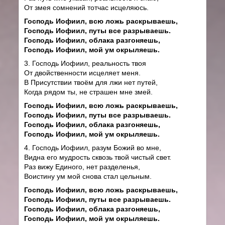
От змея сомнений тотчас исцеляюсь.
Господь Иофиил, всю ложь раскрываешь,
Господь Иофиил, путы все разрываешь.
Господь Иофиил, облака разгоняешь,
Господь Иофиил, мой ум окрыляешь.
3. Господь Иофиил, реальность твоя
От двойственности исцеляет меня.
В Присутствии твоём для лжи нет путей,
Когда рядом ты, не страшен мне змей.
Господь Иофиил, всю ложь раскрываешь,
Господь Иофиил, путы все разрываешь.
Господь Иофиил, облака разгоняешь,
Господь Иофиил, мой ум окрыляешь.
4. Господь Иофиил, разум Божий во мне,
Видна его мудрость сквозь твой чистый свет.
Раз вижу Единого, нет разделенья,
Воистину ум мой снова стал цельным.
Господь Иофиил, всю ложь раскрываешь,
Господь Иофиил, путы все разрываешь.
Господь Иофиил, облака разгоняешь,
Господь Иофиил, мой ум окрыляешь.