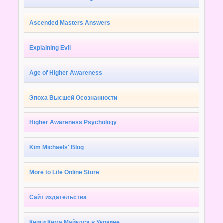
Ascended Masters Answers
Explaining Evil
Age of Higher Awareness
Эпоха Высшей Осознанности
Higher Awareness Psychology
Kim Michaels' Blog
More to Life Online Store
Сайт издательства
Книги Кима Майклса в Украине