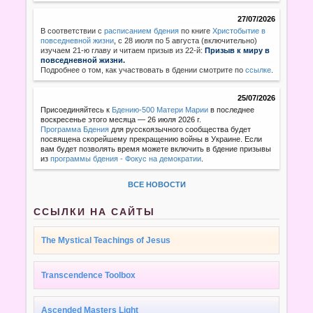
27/07/2026
В соответствии с
расписанием бдения
по книге
Христобытие в
повседневной жизни
,
с 28 июля по 5 августа (включительно)
изучаем 21-ю главу и читаем призыв из 22-й:
Призыв к миру в
повседневной жизни.
Подробнее о том, как участвовать в бдении смотрите по
ссылке
.
25/07/2026
Присоединяйтесь к
Бдению-500 Матери Марии
в последнее
воскресенье этого месяца — 26 июля 2026 г.
Программа Бдения
для русскоязычного сообщества будет
посвящена скорейшему прекращению войны в Украине. Если
вам будет позволять время можете включить в бдение призывы
из
программы бдения - Фокус на демократии
.
ВСЕ НОВОСТИ
ССЫЛКИ НА САЙТЫ
The Mystical Teachings of Jesus
Transcendence Toolbox
Ascended Masters Light