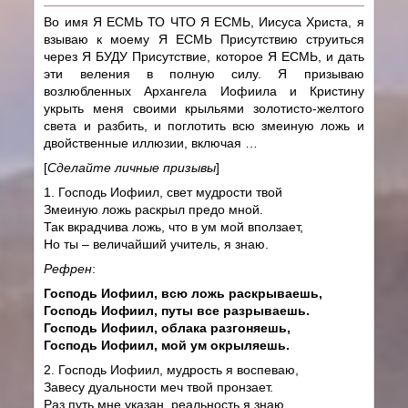
Во имя Я ЕСМЬ ТО ЧТО Я ЕСМЬ, Иисуса Христа, я
взываю к моему Я ЕСМЬ Присутствию струиться
через Я БУДУ Присутствие, которое Я ЕСМЬ, и дать
эти веления в полную силу. Я призываю
возлюбленных Архангела Иофиила и Кристину
укрыть меня своими крыльями золотисто-желтого
света и разбить, и поглотить всю змеиную ложь и
двойственные иллюзии, включая …
[
Сделайте личные призывы
]
1. Господь Иофиил, свет мудрости твой
Змеиную ложь раскрыл предо мной.
Так вкрадчива ложь, что в ум мой вползает,
Но ты – величайший учитель, я знаю.
Рефрен
:
Господь Иофиил, всю ложь раскрываешь,
Господь Иофиил, путы все разрываешь.
Господь Иофиил, облака разгоняешь,
Господь Иофиил, мой ум окрыляешь.
2. Господь Иофиил, мудрость я воспеваю,
Завесу дуальности меч твой пронзает.
Раз путь мне указан, реальность я знаю,