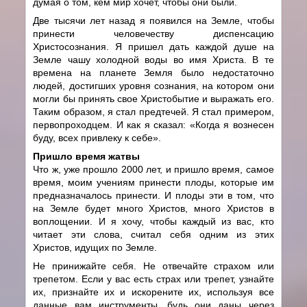
думая о том, кем мир хочет, чтобы они были.
Две тысячи лет назад я появился на Земле, чтобы
принести человечеству диспенсацию
Христосознания. Я пришел дать каждой душе на
Земле чашу холодной воды во имя Христа. В те
времена на планете Земля было недостаточно
людей, достигших уровня сознания, на котором они
могли бы принять свое Христобытие и выражать его.
Таким образом, я стал предтечей. Я стал примером,
первопроходцем. И как я сказал: «Когда я вознесен
буду, всех привлеку к себе».
Пришло время жатвы
Что ж, уже прошло 2000 лет, и пришло время, самое
время, моим учениям принести плоды, которые им
предназначалось принести. И плоды эти в том, что
на Земле будет много Христов, много Христов в
воплощении. И я хочу, чтобы каждый из вас, кто
читает эти слова, считал себя одним из этих
Христов, идущих по Земле.
Не принижайте себя. Не отвечайте страхом или
трепетом. Если у вас есть страх или трепет, узнайте
их, признайте их и искорените их, используя все
данные вам инструменты, будь они даны через