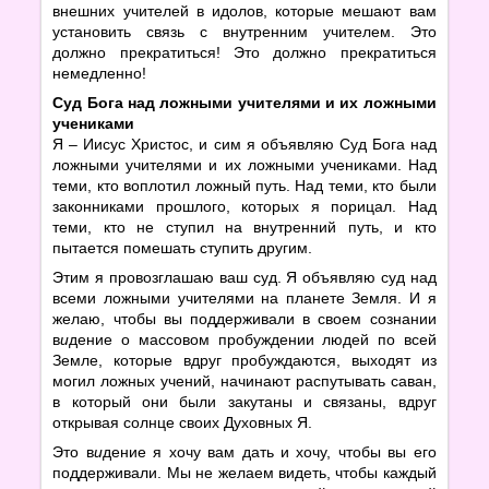
внешних учителей в идолов, которые мешают вам
установить связь с внутренним учителем. Это
должно прекратиться! Это должно прекратиться
немедленно!
Суд Бога над ложными учителями и их ложными
учениками
Я – Иисус Христос, и сим я объявляю Суд Бога над
ложными учителями и их ложными учениками. Над
теми, кто воплотил ложный путь. Над теми, кто были
законниками прошлого, которых я порицал. Над
теми, кто не ступил на внутренний путь, и кто
пытается помешать ступить другим.
Этим я провозглашаю ваш суд. Я объявляю суд над
всеми ложными учителями на планете Земля. И я
желаю, чтобы вы поддерживали в своем сознании
в
и
дение о массовом пробуждении людей по всей
Земле, которые вдруг пробуждаются, выходят из
могил ложных учений, начинают распутывать саван,
в который они были закутаны и связаны, вдруг
открывая солнце своих Духовных Я.
Это в
и
дение я хочу вам дать и хочу, чтобы вы его
поддерживали. Мы не желаем видеть, чтобы каждый