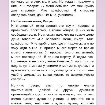
изливаются в этих молитвах. Но когда я подхожу к
ним, они говорят: «У меня есть все, что мне нужно
для спасения. Мне комфортно. Я счастлив
следовать этим, данным мне, учениям».
Не беспокой меня, Иисус
И с внешней точки зрения это звучит хорошо и
правильно, поскольку, в конце концов, у них есть
свободная воля. Но я скажу вам, что на самом деле
душа говорит: «Не беспокой меня, Иисус. Мне
комфортно. Мне удобно там, где я нахожусь, и я не
хочу идти выше. Я принес много жертв за время
моего ученичества. Я прошел много испытаний,
много посвящений. Я принес жертву. Я отдал все.
Но теперь я не хочу давать больше. Я просто хочу
сидеть тут с моими учениями и моими ритуалами и
чувствовать, что если я продолжу делать то, что мне
удобно делать, до конца жизни, то автоматически
спасусь».
Истинно говорю вам, что многие члены
христианских церквей и других духовных
организаций сидят в них и чувствуют, что у них
самое высокое духовное учение на планете, но я
говорю вам, что они следуют путем, который