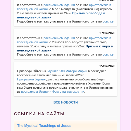
В соответствии с
расписанием бдения
по книге
Христобытие в
повседневной жизни
, с 6 по 14 августа (включительно) изучаем
23-ю главу и читаем призыв из 24-й:
Призыв о свободе в
повседневной жизни
.
Подробнее о том, как участвовать в бдении смотрите по
ссылке
.
27/07/2026
В соответствии с
расписанием бдения
по книге
Христобытие в
повседневной жизни
,
с 28 июля по 5 августа (включительно)
изучаем 21-ю главу и читаем призыв из 22-й:
Призыв к миру в
повседневной жизни.
Подробнее о том, как участвовать в бдении смотрите по
ссылке
.
25/07/2026
Присоединяйтесь к
Бдению-500 Матери Марии
в последнее
воскресенье этого месяца — 26 июля 2026 г.
Программа Бдения
для русскоязычного сообщества будет
посвящена скорейшему прекращению войны в Украине. Если
вам будет позволять время можете включить в бдение призывы
из
программы бдения - Фокус на демократии
.
ВСЕ НОВОСТИ
ССЫЛКИ НА САЙТЫ
The Mystical Teachings of Jesus