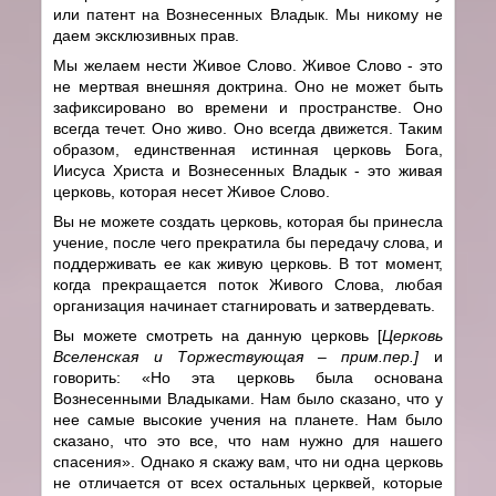
или патент на Вознесенных Владык. Мы никому не
даем эксклюзивных прав.
Мы желаем нести Живое Слово. Живое Слово - это
не мертвая внешняя доктрина. Оно не может быть
зафиксировано во времени и пространстве. Оно
всегда течет. Оно живо. Оно всегда движется. Таким
образом, единственная истинная церковь Бога,
Иисуса Христа и Вознесенных Владык - это живая
церковь, которая несет Живое Слово.
Вы не можете создать церковь, которая бы принесла
учение, после чего прекратила бы передачу слова, и
поддерживать ее как живую церковь. В тот момент,
когда прекращается поток Живого Слова, любая
организация начинает стагнировать и затвердевать.
Вы можете смотреть на данную церковь [
Церковь
Вселенская и Торжествующая – прим.пер.]
и
говорить: «Но эта церковь была основана
Вознесенными Владыками. Нам было сказано, что у
нее самые высокие учения на планете. Нам было
сказано, что это все, что нам нужно для нашего
спасения». Однако я скажу вам, что ни одна церковь
не отличается от всех остальных церквей, которые