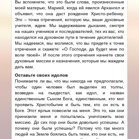
Вы вспомните, что это были слова, произнесенные
моей матерью, Марией, когда ей явился Архангел и
объявил, что она даст рождение Христо-ребенку.
Это – точка отречения, которую мы, ваши духовные
учителя, ждем. Мы задерживаем дыхание, смотря
на наших учеников и последователей, тех из вас, кто
находился на духовном пути в течение десятилетий.
Мы надеемся, мы молимся, что вы придете к точке
отречения и скажете: «О Господи, да будет мне по
воле твоей». И после этого отречения начнете свои
духовные миссии и назначения, которые мы жаждем
дать вам.
Оставьте своих идолов
Понимаете ли вы, что мы никогда не предполагали,
чтобы один человек был выделен из толпы,
возведен на пьедестал, как идол, и назван
единственным Сыном Бога, единственным, кто мог
проявить Христобытие и быть тем, кто он есть в
Боге. Этот ярлык повесили на меня. Это то, как они
принизили меня и попытались уничтожить мою
миссию. До сих пор они были довольно успешны. А
почему они были успешны? Потому что так много
людей на Земле боялись быть теми, кто они есть, не