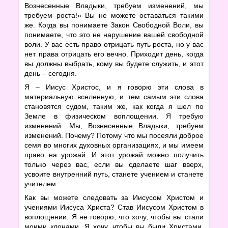
Вознесенные Владыки, требуем изменений, мы
требуем роста!» Вы не можете оставаться такими
же. Когда вы понимаете Закон Свободной Воли, вы
понимаете, что это не нарушение вашей свободной
воли. У вас есть право отрицать путь роста, но у вас
нет права отрицать его вечно. Приходит день, когда
вы должны выбрать, кому вы будете служить, и этот
день – сегодня.
Я – Иисус Христос, и я говорю эти слова в
материальную вселенную, и тем самым эти слова
становятся судом, таким же, как когда я шел по
Земле в физическом воплощении. Я требую
изменений. Мы, Вознесенные Владыки, требуем
изменений. Почему? Потому что мы посеяли доброе
семя во многих духовных организациях, и мы имеем
право на урожай. И этот урожай можно получить
только через вас, если вы сделаете шаг вверх,
усвоите внутренний путь, станете учением и станете
учителем.
Как вы можете следовать за Иисусом Христом и
учениями Иисуса Христа? Став Иисусом Христом в
воплощении. Я не говорю, что хочу, чтобы вы стали
моими клонами. Я хочу, чтобы вы были Христами,