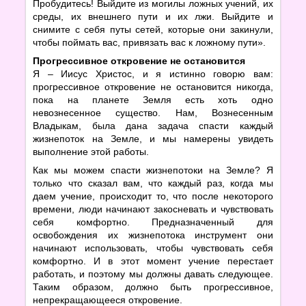
Пробудитесь! Выйдите из могилы ложных учений, их
среды, их внешнего пути и их лжи. Выйдите и
снимите с себя путы сетей, которые они закинули,
чтобы поймать вас, привязать вас к ложному пути».
Прогрессивное откровение не остановится
Я – Иисус Христос, и я истинно говорю вам:
прогрессивное откровение не остановится никогда,
пока на планете Земля есть хоть одно
невознесенное существо. Нам, Вознесенным
Владыкам, была дана задача спасти каждый
жизнепоток на Земле, и мы намерены увидеть
выполнение этой работы.
Как мы можем спасти жизнепотоки на Земле? Я
только что сказал вам, что каждый раз, когда мы
даем учение, происходит то, что после некоторого
времени, люди начинают закосневать и чувствовать
себя комфортно. Предназначенный для
освобождения их жизнепотока инструмент они
начинают использовать, чтобы чувствовать себя
комфортно. И в этот момент учение перестает
работать, и поэтому мы должны давать следующее.
Таким образом, должно быть прогрессивное,
непрекращающееся откровение.