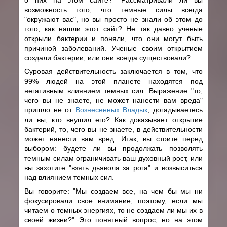
возможность того, что темные силы всегда
"окружают вас", но вы просто не знали об этом до
того, как нашли этот сайт? Не так давно ученые
открыли бактерии и поняли, что они могут быть
причиной заболеваний. Ученые своим открытием
создали бактерии, или они всегда существовали?
Суровая действительность заключается в том, что
99% людей на этой планете находятся под
негативным влиянием темных сил. Выражение "то,
чего вы не знаете, не может нанести вам вреда"
пришло не от
Вознесенных Владык
; догадываетесь
ли вы, кто внушил его? Как доказывает открытие
бактерий, то, чего вы не знаете, в действительности
может нанести вам вред. Итак, вы стоите перед
выбором: будете ли вы продолжать позволять
темным силам ограничивать ваш духовный рост, или
вы захотите "взять дьявола за рога" и возвыситься
над влиянием темных сил.
Вы говорите: "Мы создаем все, на чем бы мы ни
фокусировали свое внимание, поэтому, если мы
читаем о темных энергиях, то не создаем ли мы их в
своей жизни?" Это понятный вопрос, но на этом