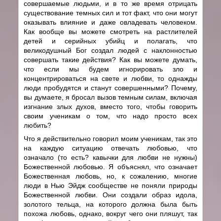
совершаемые людьми, и в то же время отрицать
существование темных сил и тот факт, что они могут
оказывать влияние и даже овладевать человеком.
Как вообще вы можете смотреть на растлителей
детей и серийных убийц и полагать, что
великодушный Бог создал людей с наклонностью
совершать такие действия? Как вы можете думать,
что если мы будем игнорировать зло и
концентрироваться на свете и любви, то однажды
люди пробудятся и станут совершенными? Почему,
вы думаете, я бросал вызов темным силам, включая
изгнание злых духов, вместо того, чтобы говорить
своим ученикам о том, что надо просто всех
любить?
Что я действительно говорил моим ученикам, так это
на каждую ситуацию отвечать любовью, что
означало (то есть? кавычки для любви не нужны)
Божественной любовью. Я объяснял, что означает
Божественная любовь, но, к сожалению, многие
люди в Нью Эйдж сообществе не поняли природы
Божественной любви. Они создали образ идола,
золотого тельца, на которого должна была быть
похожа любовь, однако, вокруг чего они пляшут, так