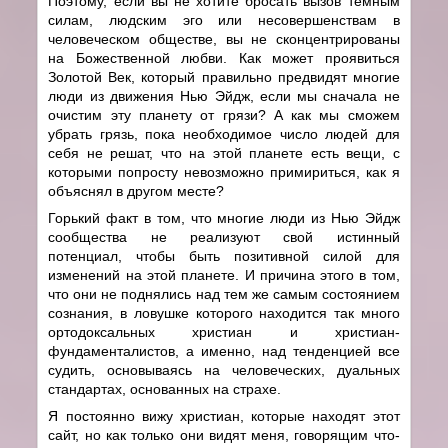
Поэтому, если вы не хотите бросать вызов темным
силам, людским эго или несовершенствам в
человеческом обществе, вы не сконцентрированы
на Божественной любви. Как может проявиться
Золотой Век, который правильно предвидят многие
люди из движения Нью Эйдж, если мы сначала не
очистим эту планету от грязи? А как мы сможем
убрать грязь, пока необходимое число людей для
себя не решат, что на этой планете есть вещи, с
которыми попросту невозможно примириться, как я
объяснял в другом месте?
Горький факт в том, что многие люди из Нью Эйдж
сообщества не реализуют свой истинный
потенциал, чтобы быть позитивной силой для
изменений на этой планете. И причина этого в том,
что они не поднялись над тем же самым состоянием
сознания, в ловушке которого находится так много
ортодоксальных христиан и христиан-
фундаменталистов, а именно, над тенденцией все
судить, основываясь на человеческих, дуальных
стандартах, основанных на страхе.
Я постоянно вижу христиан, которые находят этот
сайт, но как только они видят меня, говорящим что-