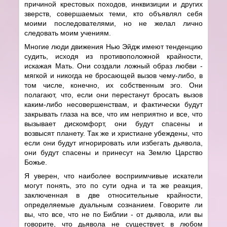
причиной крестовых походов, инквизиции и других
зверств, совершаемых теми, кто объявлял себя
моими последователями, но не желал лично
следовать моим учениям.
Многие люди движения Нью Эйдж имеют тенденцию
судить, исходя из противоположной крайности,
искажая Мать. Они создали ложный образ любви -
мягкой и никогда не бросающей вызов чему-либо, в
том числе, конечно, их собственным эго. Они
полагают, что, если они перестанут бросать вызов
каким-либо несовершенствам, и фактически будут
закрывать глаза на все, что им неприятно и все, что
вызывает дискомфорт, они будут спасены и
возвысят планету. Так же и христиане убеждены, что
если они будут игнорировать или избегать дьявола,
они будут спасены и принесут на Землю Царство
Божье.
Я уверен, что наиболее восприимчивые искатели
могут понять, это по сути одна и та же реакция,
заключенная в две относительные крайности,
определяемые дуальным сознанием. Говорите ли
вы, что все, что не по Библии - от дьявола, или вы
говорите, что дьявола не существует, в любом