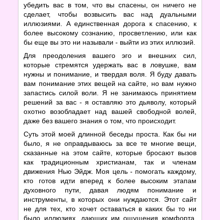
убедить вас в том, что вы спасены, он ничего не
сделает, чтобы возвысить вас над дуальными
иллюзиями. А единственная дорога к спасению, к
более высокому сознанию, просветлению, или как
бы еще вы это ни называли - выйти из этих иллюзий.
Для преодоления вашего эго и внешних сил,
которые стремятся удержать вас в ловушке, вам
нужны и понимание, и твердая воля. Я буду давать
вам понимание этих вещей на сайте, но вам нужно
запастись силой воли. Я не занимаюсь принятием
решений за вас - я оставляю это дьяволу, который
охотно возобладает над вашей свободной волей,
даже без вашего знания о том, что происходит.
Суть этой моей длинной беседы проста. Как бы ни
было, я не оправдываюсь за все те многие вещи,
сказанные на этом сайте, которые бросают вызов
как традиционным христианам, так и членам
движения Нью Эйдж. Моя цель - помогать каждому,
кто готов идти вперед к более высоким этапам
духовного пути, давая людям понимание и
инструменты, в которых они нуждаются. Этот сайт
не для тех, кто хочет оставаться в каких бы то ни
было иллюзиях, дающих им ощущения комфорта.