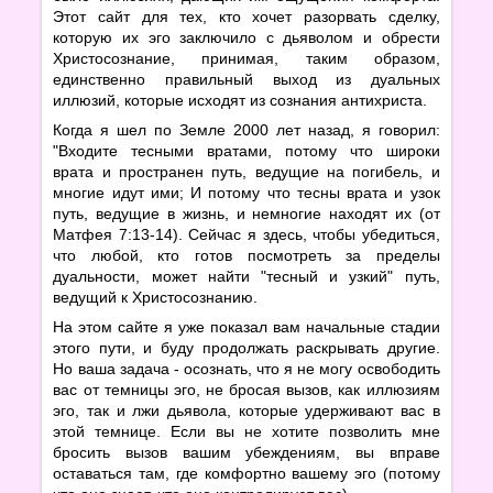
Этот сайт для тех, кто хочет разорвать сделку,
которую их эго заключило с дьяволом и обрести
Христосознание, принимая, таким образом,
единственно правильный выход из дуальных
иллюзий, которые исходят из сознания антихриста.
Когда я шел по Земле 2000 лет назад, я говорил:
"Входите тесными вратами, потому что широки
врата и пространен путь, ведущие на погибель, и
многие идут ими; И потому что тесны врата и узок
путь, ведущие в жизнь, и немногие находят их (от
Матфея 7:13-14). Сейчас я здесь, чтобы убедиться,
что любой, кто готов посмотреть за пределы
дуальности, может найти "тесный и узкий" путь,
ведущий к Христосознанию.
На этом сайте я уже показал вам начальные стадии
этого пути, и буду продолжать раскрывать другие.
Но ваша задача - осознать, что я не могу освободить
вас от темницы эго, не бросая вызов, как иллюзиям
эго, так и лжи дьявола, которые удерживают вас в
этой темнице. Если вы не хотите позволить мне
бросить вызов вашим убеждениям, вы вправе
оставаться там, где комфортно вашему эго (потому