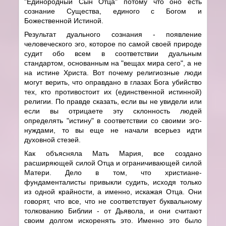
"Единородный Сын Отца" потому что оно есть
сознание Существа, единого с Богом и
Божественной Истиной.
Результат дуального сознания - появление
человеческого эго, которое по самой своей природе
судит обо всем в соответствии дуальным
стандартом, основанным на "вещах мира сего", а не
на истине Христа. Вот почему религиозные люди
могут верить, что оправдано в глазах Бога убийство
тех, кто противостоит их (единственной истинной)
религии. По правде сказать, если вы не увидели или
если вы отрицаете эту склонность людей
определять "истину" в соответствии со своими эго-
нуждами, то вы еще не начали всерьез идти
духовной стезей.
Как объясняла Мать Мария, все создано
расширяющей силой Отца и ограничивающей силой
Матери. Дело в том, что христиане-
фундаменталисты привыкли судить, исходя только
из одной крайности, а именно, искажая Отца. Они
говорят, что все, что не соответствует буквальному
толкованию Библии - от Дьявола, и они считают
своим долгом искоренять это. Именно это было