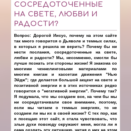
СОСРЕДОТОЧЕННЫЕ
НА СВЕТЕ, ЛЮБВИ И
РАДОСТИ?
Вопрос: Дорогой Иисус, почему на этом сайте
так много говорится о Дьяволе и темных силах,
в которых я решила не верить? Почему бы ни
нести послания, сосредоточенные на свете,
любви и радости? Мы, несомненно, смогли бы
лучше познать эти стороны жизни! Я знакома со
многими ченнелинговыми материалами по
многим книгам и кассетам движения "Нью
Эйдж"; где делается большой акцент на свете и
позитивной энергии и в этих источниках редко
говорится о "негативной энергии". Почему так?
Я подумала, что мы создаем все, на чем бы мы
ни сосредотачивали свое внимание, поэтому,
если мы читаем о темных энергиях, то не
создаем ли мы их в своей жизни? С тех пор, как
я посещаю этот сайт, я стала чувствовать, что
злые духи повсюду окружают меня, могла ли я
сама создать эту ситуацию, читая о них на этом