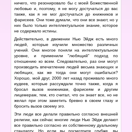
ничего, что резонировало бы с моей Божественной
любовью и, поэтому, я не могу достучаться до вас
также, как я не мог достучаться до книжников и
фарисеев. Они тоже думали, что они все знают, но у
них было только интеллектуальное знание, которое
не содержало истины.
Действительно, в движении Нью Эйдж есть много
людей, которые изучили множество различных
учений. Они многое поняли на интеллектуальном
уровне, и применили "любящий" подход по
отношению ко всем. Следовательно, раз они могут
производить впечатление людей весьма знающих и
любящих, как же тогда они могут ошибаться?
Хорошо, мой друг, 2000 лет назад проживало много
иудеев, которые рассуждали точно также, когда я
бросал вызов книжникам, фарисеям и другим
лицемерам, тем, кто считал, что он знает все, но не
желал при этом заметить бревно в своем глазу и
бросить вызов своему эго.
Эти люди все делали правильно согласно внешней
религии, как сейчас многие люди Нью Эйдж делают
все правильно согласно их собственному дуальному
стандарту. Но если вы посмотрите глубже, вы