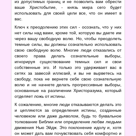
из допустимых границ и не позволить вам обрести
ваше Христобытие, - князь мира сего будет
использовать для своей цели все, что он имеет в
вас.
Ключ к преодолению этих сил - осознать, что у них
нет силы над вами, кроме той, которую вы даете им
через вашу свободную волю. Но, чтобы преодолеть
темные силы, вы должны сознательно использовать
свою свободную волю. Многие люди отказались от
своего права делать сознательные выборы,
игнорируя существование темных сил и свои
собственные эго. И только это удерживает вас в
сетях за завесой иллюзий, и вы не вырветесь на
свободу, пока не вернете себе свою сознательную
волю и не начнете делать прогрессивные выборы,
основанные на различении Христоразума, который
отделяет ложь от истины.
К сожалению, многие люди отказываются делать это
и цепляются за определения истины, созданные
человеком или даже дьяволом, будь то буквальное
толкование Библии или определение любви людьми
движения Нью Эйдж. Это поклонение идолу и, хотя
он может дать вам почувствовать себя комфортно и