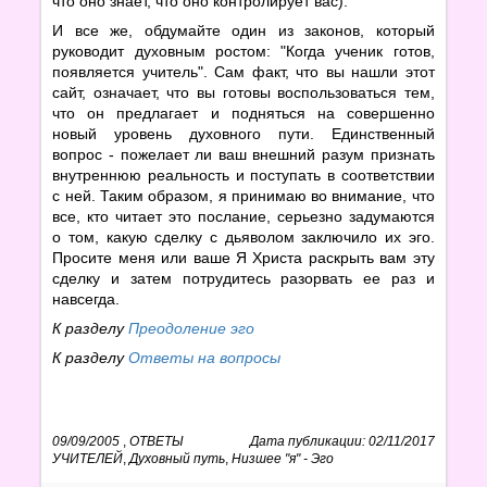
что оно знает, что оно контролирует вас).
И все же, обдумайте один из законов, который
руководит духовным ростом: "Когда ученик готов,
появляется учитель". Сам факт, что вы нашли этот
сайт, означает, что вы готовы воспользоваться тем,
что он предлагает и подняться на совершенно
новый уровень духовного пути. Единственный
вопрос - пожелает ли ваш внешний разум признать
внутреннюю реальность и поступать в соответствии
с ней. Таким образом, я принимаю во внимание, что
все, кто читает это послание, серьезно задумаются
о том, какую сделку с дьяволом заключило их эго.
Просите меня или ваше Я Христа раскрыть вам эту
сделку и затем потрудитесь разорвать ее раз и
навсегда.
К разделу
Преодоление эго
К разделу
Ответы на вопросы
09/09/2005
,
ОТВЕТЫ
Дата публикации: 02/11/2017
УЧИТЕЛЕЙ
,
Духовный путь
,
Низшее "я" - Эго