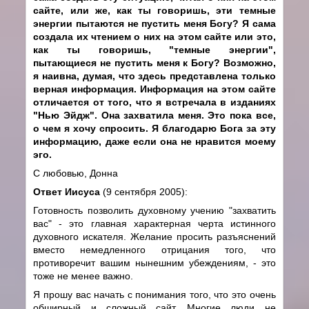
сайте, или же, как ты говоришь, эти темные
энергии пытаются не пустить меня Богу? Я сама
создала их чтением о них на этом сайте или это,
как ты говоришь, "темные энергии",
пытающиеся не пустить меня к Богу? Возможно,
я наивна, думая, что здесь представлена только
верная информация. Информация на этом сайте
отличается от того, что я встречала в изданиях
"Нью Эйдж". Она захватила меня. Это пока все,
о чем я хочу спросить. Я благодарю Бога за эту
информацию, даже если она не нравится моему
эго.
С любовью, Донна
Ответ Иисуса
(9 сентября 2005):
Готовность позволить духовному учению "захватить
вас" - это главная характерная черта истинного
духовного искателя. Желание просить разъяснений
вместо немедленного отрицания того, что
противоречит вашим нынешним убеждениям, - это
тоже не менее важно.
Я прошу вас начать с понимания того, что это очень
обширный и сложный сайт. Многие люди не