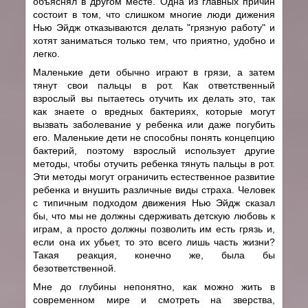
объяснял в другом месте. Одна из главных причин
состоит в том, что слишком многие люди дижения
Нью Эйдж отказываются делать "грязную работу" и
хотят заниматься только тем, что приятно, удобно и
легко.
Маленькие дети обычно играют в грязи, а затем
тянут свои пальцы в рот. Как ответственный
взрослый вы пытаетесь отучить их делать это, так
как знаете о вредных бактериях, которые могут
вызвать заболевание у ребенка или даже погубить
его. Маленькие дети не способны понять концепцию
бактерий, поэтому взрослый использует другие
методы, чтобы отучить ребенка тянуть пальцы в рот.
Эти методы могут ограничить естественное развитие
ребенка и внушить различные виды страха. Человек
с типичным подходом движения Нью Эйдж сказал
бы, что мы не должны сдерживать детскую любовь к
играм, а просто должны позволить им есть грязь и,
если она их убьет, то это всего лишь часть жизни?
Такая реакция, конечно же, была бы
безответственной.
Мне до глубины непонятно, как можно жить в
современном мире и смотреть на зверства,