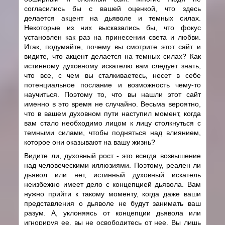
согласились бы с вашей оценкой, что здесь
делается акцент на дьяволе и темных силах.
Некоторые из них высказались бы, что фокус
установлен как раз на принесении света и любви.
Итак, подумайте, почему вы смотрите этот сайт и
видите, что акцент делается на темных силах? Как
истинному духовному искателю вам следует знать,
что все, с чем вы сталкиваетесь, несет в себе
потенциальное послание и возможность чему-то
научиться. Поэтому то, что вы нашли этот сайт
именно в это время не случайно. Весьма вероятно,
что в вашем духовном пути наступил момент, когда
вам стало необходимо лицом к лицу столкнуться с
темными силами, чтобы подняться над влиянием,
которое они оказывают на вашу жизнь?
Видите ли, духовный рост - это всегда возвышение
над человеческими иллюзиями. Поэтому, реален ли
дьявол или нет, истинный духовный искатель
неизбежно имеет дело с концепцией дьявола. Вам
нужно прийти к такому моменту, когда даже ваши
представления о дьяволе не будут занимать ваш
разум. А, уклоняясь от концепции дьявола или
игнорируя ее, вы не освободитесь от нее. Вы лишь