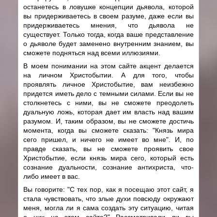
останетесь в ловушке концепции дьявола, которой
вы придерживаетесь в своем разуме, даже если вы
придерживаетесь мнения, что дьявола не
существует. Только тогда, когда ваше представление
о дьяволе будет заменено внутренним знанием, вы
сможете подняться над всеми иллюзиями.
В моем понимании на этом сайте акцент делается
на личном Христобытии. А для того, чтобы
проявлять личное Христобытие, вам неизбежно
придется иметь дело с темными силами. Если вы не
столкнетесь с ними, вы не сможете преодолеть
дуальную ложь, которая дает им власть над вашим
разумом. И, таким образом, вы не сможете достичь
момента, когда вы сможете сказать: "Князь мира
сего пришел, и ничего не имеет во мне". И, по
правде сказать, вы не сможете проявить свое
Христобытие, если князь мира сего, который есть
сознание дуальности, сознание антихриста, что-
либо имеет в вас.
Вы говорите: "С тех пор, как я посещаю этот сайт, я
стала чувствовать, что злые духи повсюду окружают
меня, могла ли я сама создать эту ситуацию, читая
о них на этом сайте?" Рассматривали ли вы