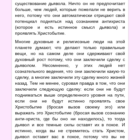
существование дьявола. Ничто он не предпочитает
больше, чем людей, которые пожелали не верить в
него, потому что они автоматически отрицают свой
потенциал подняться над сознанием антихриста
(которое и есть истинное смысл дьявола) и
проявлять Христобытие.
Многие духовные и религиозные люди на этой
планете думают, что делают только правильные
вещи, но на самом деле они сдерживают свой
духовный рост потому, что они заключили сделку с
дьяволом. Несомненно, у этих людей нет
сознательного ведения, что они заключили какую-то
сделку, а многие заключили эту сделку много жизней
назад. Тем не менее, суровая правда в том, что они
заключили следующую сделку: если они не будут
подниматься выше определенного уровня на пути,
если они не будут истинно проявлять свое
Христобытие (бросая вызов своему эго) или
выражать это Христобытие (бросая вызов сознанию
анти-христа, где бы оно ни находилось), то тогда
дьявол и все темные силы оставят их в покое. И
истинно, когда вы не стремитесь стать Христом,
дьявол оставит вас в покое, потому что вы не