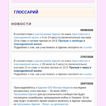
ГЛОССАРИЙ
НОВОСТИ
05/08/2026
В соответствии с
расписанием бдения
по книге
Христобытие в
повседневной жизни
, с 6 по 14 августа (включительно) изучаем
23-ю главу и читаем призыв из 24-й:
Призыв о свободе в
повседневной жизни
.
Подробнее о том, как участвовать в бдении смотрите по
ссылке
.
27/07/2026
В соответствии с
расписанием бдения
по книге
Христобытие в
повседневной жизни
,
с 28 июля по 5 августа (включительно)
изучаем 21-ю главу и читаем призыв из 22-й:
Призыв к миру в
повседневной жизни.
Подробнее о том, как участвовать в бдении смотрите по
ссылке
.
25/07/2026
Присоединяйтесь к
Бдению-500 Матери Марии
в последнее
воскресенье этого месяца — 26 июля 2026 г.
Программа Бдения
для русскоязычного сообщества будет
посвящена скорейшему прекращению войны в Украине. Если
вам будет позволять время можете включить в бдение призывы
из
программы бдения - Фокус на демократии
.