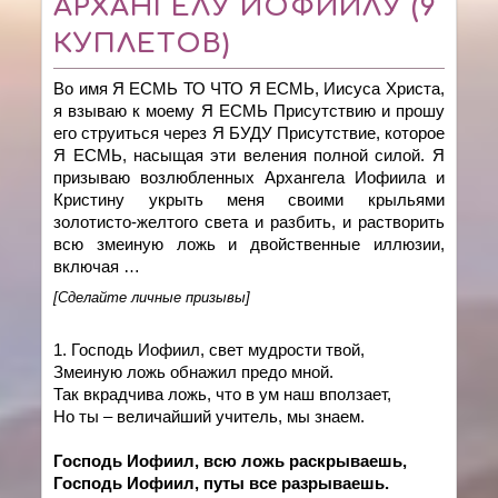
АРХАНГЕЛУ ИОФИИЛУ (9
КУПЛЕТОВ)
Во имя Я ЕСМЬ ТО ЧТО Я ЕСМЬ, Иисуса Христа,
я взываю к моему Я ЕСМЬ Присутствию и прошу
его струиться через Я БУДУ Присутствие, которое
Я ЕСМЬ, насыщая эти веления полной силой. Я
призываю возлюбленных Архангела Иофиила и
Кристину укрыть меня своими крыльями
золотисто-желтого света и разбить, и растворить
всю змеиную ложь и двойственные иллюзии,
включая …
[Сделайте личные призывы]
1. Господь Иофиил, свет мудрости твой,
Змеиную ложь обнажил предо мной.
Так вкрадчива ложь, что в ум наш вползает,
Но ты – величайший учитель, мы знаем.
Господь Иофиил, всю ложь раскрываешь,
Господь Иофиил, путы все разрываешь.