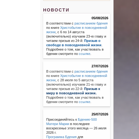
НОВОСТИ
05/08/2026
В соответствии с
расписанием бдения
по книге
Христобытие в повседневной
жизни
, с 6 по 14 августа
(включительно) изучаем 23-ю главу и
читаем призыв из 24-й:
Призыв о
свободе в повседневной жизни
.
Подробнее о том, как участвовать в
бдении смотрите по
ссылке
.
27/07/2026
В соответствии с
расписанием бдения
по книге
Христобытие в повседневной
жизни
,
с 28 июля по 5 августа
(включительно) изучаем 21-ю главу и
читаем призыв из 22-й:
Призыв к
миру в повседневной жизни.
Подробнее о том, как участвовать в
бдении смотрите по
ссылке
.
25/07/2026
Присоединяйтесь к
Бдению-500
Матери Марии
в последнее
воскресенье этого месяца — 26 июля
2026 г.
Программа Бдения
для