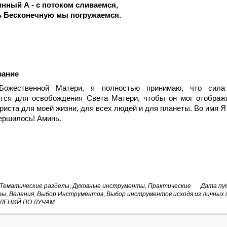
инный А - с потоком сливаемся,
 Бесконечную мы погружаемся.
вание
ожественной Матери, я полностью принимаю, что сила
ется для освобождения Света Матери, чтобы он мог отображ
риста для моей жизни, для всех людей и для планеты. Во имя
ершилось! Аминь.
Тематические разделы
,
Духовные инструменты
,
Практические
Дата пуб
ты
,
Веления
,
Выбор Инструментов
,
Выбор инструментов исходя из личных
ЛЕНИЙ ПО ЛУЧАМ