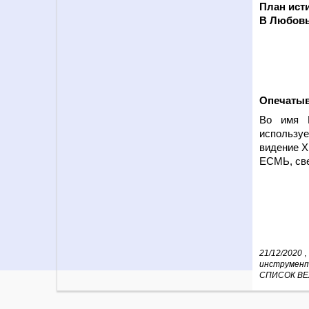
План ист
В Любовь
Опечаты
Во имя Б
использу
видение Х
ЕСМЬ, св
21/12/2020
,
инструмен
СПИСОК ВЕ