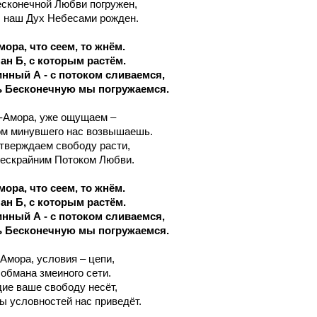
есконечной Любви погружен,
 наш Дух Небесами рожден.
ора, что сеем, то жнём.
ан Б, с которым растём.
инный А - с потоком сливаемся,
 Бесконечную мы погружаемся.
с-Амора, уже ощущаем –
м минувшего нас возвышаешь.
тверждаем свободу расти,
ескрайним Потоком Любви.
ора, что сеем, то жнём.
ан Б, с которым растём.
инный А - с потоком сливаемся,
 Бесконечную мы погружаемся.
-Амора, условия – цепи,
обмана змеиного сети.
ие ваше свободу несёт,
ы условностей нас приведёт.