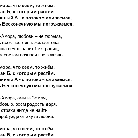
ора, что сеем, то жнём.
ан Б, с которым растём.
инный А - с потоком сливаемся,
 Бесконечную мы погружаемся.
с-Амора, любовь – не тюрьма,
 всех нас лишь желает она.
ша вечно парит без границ,
 светом возносит всю жизнь.
ора, что сеем, то жнём.
ан Б, с которым растём.
инный А - с потоком сливаемся,
 Бесконечную мы погружаемся.
с-Амора, омыта Земля,
овью, всем радость даря.
страха нигде не найти,
пробуждают звуки любви.
ора, что сеем, то жнём.
ан Б, с которым растём.