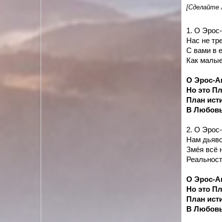
[Сделайте 
1. О Эрос
Нас не тр
С вами в 
Как малые
О Эрос-Ам
Но это Пл
План ист
В Любовь
2. О Эрос
Нам дьяво
Зме́я всё
Реальност
О Эрос-Ам
Но это Пл
План ист
В Любовь