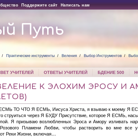
бщество
Поддержите сайт
Написать нам
ый Путь
Практические инструменты
Веления
Выбор Инструментов
Выбо
СВЕТ УЧИТЕЛЕЙ
ОТВЕТЫ УЧИТЕЛЕЙ
БДЕНИЕ 500
Н
 ВЕЛЕНИЕ К ЭЛОХИМ ЭРОСУ И А
ЕТОВ)
 ЕСМЬ ТО ЧТО Я ЕСМЬ, Иисуса Христа, я взываю к моему Я Е
го струиться через Я БУДУ Присутствие, которое Я ЕСМЬ, нас
илой. Я призываю возлюбленных Эроса и Амору изливать на
-Розового Пламени Любви, чтобы растворить во мне все у
от Реки Жизни, включая…