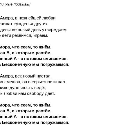
личные призывы]
-Амора, в нежнейшей любви
евожат сужденья других.
единстве новый день утверждаем,
 дети резвимся, играем.
ора, что сеем, то жнём.
ан Б, с которым растём.
инный А - с потоком сливаемся,
 Бесконечную мы погружаемся.
-Амора, век новый настал,
л смешон, он в серьезности пал.
 ниже дуальность ведёт,
ь Любви нам свободу даёт.
ора, что сеем, то жнём.
ан Б, с которым растём.
инный А - с потоком сливаемся,
 Бесконечную мы погружаемся.