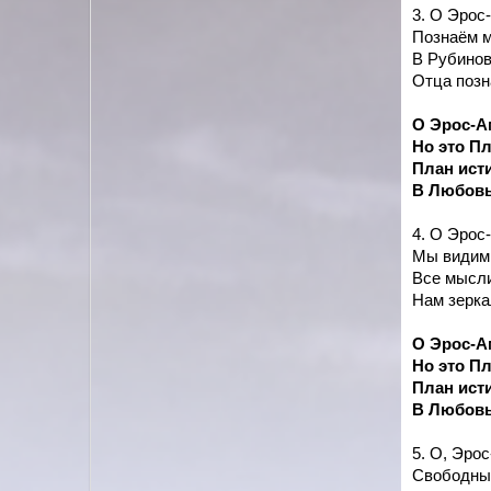
3. О Эрос
Познаём м
В Рубинов
Отца позн
О Эрос-Ам
Но это Пл
План ист
В Любовь
4. О Эрос
Мы видим,
Все мысли
Нам зерка
О Эрос-Ам
Но это Пл
План ист
В Любовь
5. О, Эро
Свободны