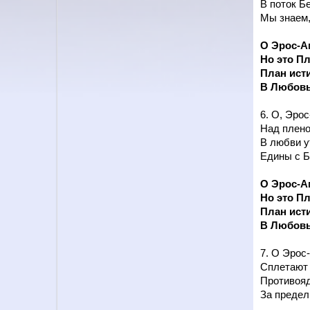
В поток Б
Мы знаем,
О Эрос-Ам
Но это Пл
План ист
В Любовь
6. О, Эро
Над плено
В любви у
Едины с Б
О Эрос-Ам
Но это Пл
План ист
В Любовь
7. О Эрос
Сплетают 
Противояд
За предел