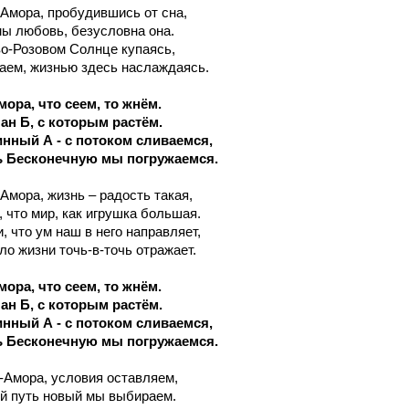
-Амора, пробудившись от сна,
ы любовь, безусловна она.
о-Розовом Солнце купаясь,
аем, жизнью здесь наслаждаясь.
ора, что сеем, то жнём.
ан Б, с которым растём.
инный А - с потоком сливаемся,
 Бесконечную мы погружаемся.
-Амора, жизнь – радость такая,
 что мир, как игрушка большая.
, что ум наш в него направляет,
ло жизни точь-в-точь отражает.
ора, что сеем, то жнём.
ан Б, с которым растём.
инный А - с потоком сливаемся,
 Бесконечную мы погружаемся.
с-Амора, условия оставляем,
й путь новый мы выбираем.