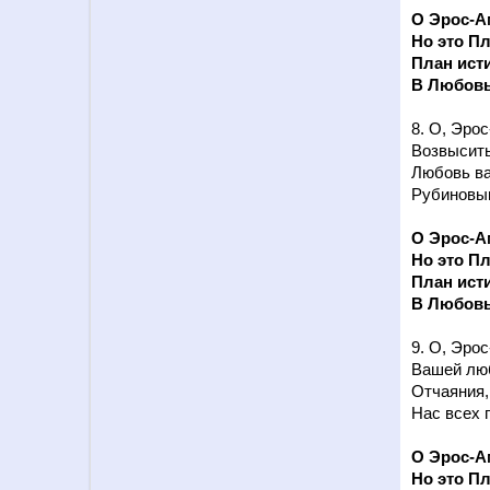
О Эрос-Ам
Но это Пл
План ист
В Любовь
8. О, Эро
Возвысить
Любовь ва
Рубиновым
О Эрос-Ам
Но это Пл
План ист
В Любовь
9. О, Эро
Вашей люб
Отчаяния, 
Нас всех 
О Эрос-Ам
Но это Пл