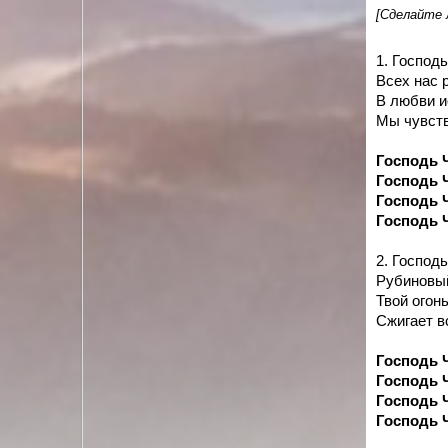
[Сделайте 
1. Господ
Всех нас 
В любви и
Мы чувств
Господь 
Господь 
Господь 
Господь 
2. Господ
Рубиновый
Твой огон
Сжигает вс
Господь 
Господь 
Господь 
Господь 