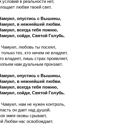
 условий в реальности нет,
глощает любви твоей свет.
Чамуил, опустись с Вышины,
Чамуил, в нежнейшей любви.
Чамуил, всегда тебя помню,
Чамуил, сойди, Святой Голубь.
ь Чамуил, любовь ты посеял,
только тех, кто ничем не владеет.
то владеет, лишь страх проявляет,
копьем нам дуальным пронзает.
Чамуил, опустись с Вышины,
Чамуил, в нежнейшей любви.
Чамуил, всегда тебя помню,
Чамуил, сойди, Святой Голубь.
ь Чамуил, нам не нужен контроль,
ласть он дает над душой.
оя змея оковы срывает,
й Любви нас освобождает.