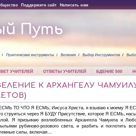
бщество
Поддержите сайт
Написать нам
ый Путь
Практические инструменты
Веления
Выбор Инструментов
Выбо
СВЕТ УЧИТЕЛЕЙ
ОТВЕТЫ УЧИТЕЛЕЙ
БДЕНИЕ 500
Н
 ВЕЛЕНИЕ К АРХАНГЕЛУ ЧАМУИЛУ
ЕТОВ)
 ЕСМЬ ТО ЧТО Я ЕСМЬ, Иисуса Христа, я взываю к моему Я Е
го струиться через Я БУДУ Присутствие, которое Я ЕСМЬ, нас
илой. Я призываю возлюбленных Архангела Чамуила и Люб
ыльями рубиново-розового света, и разбить и поглотить вс
 темные силы, включая…