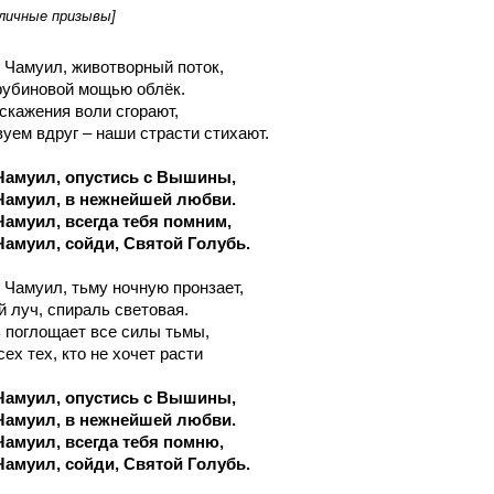
личные призывы]
ь Чамуил, животворный поток,
рубиновой мощью облёк.
скажения воли сгорают,
уем вдруг – наши страсти стихают.
Чамуил, опустись с Вышины,
Чамуил, в нежнейшей любви.
Чамуил, всегда тебя помним,
Чамуил, сойди, Святой Голубь.
ь Чамуил, тьму ночную пронзает,
 луч, спираль световая.
ь поглощает все силы тьмы,
ех тех, кто не хочет расти
Чамуил, опустись с Вышины,
Чамуил, в нежнейшей любви.
Чамуил, всегда тебя помню,
Чамуил, сойди, Святой Голубь.