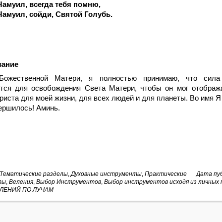
Чамуил, всегда тебя помню,
Чамуил, сойди, Святой Голубь.
вание
ожественной Матери, я полностью принимаю, что сила
ется для освобождения Света Матери, чтобы он мог отображ
риста для моей жизни, для всех людей и для планеты. Во имя
ершилось! Аминь.
Тематические разделы
,
Духовные инструменты
,
Практические
Дата пуб
ты
,
Веления
,
Выбор Инструментов
,
Выбор инструментов исходя из личных
ЛЕНИЙ ПО ЛУЧАМ