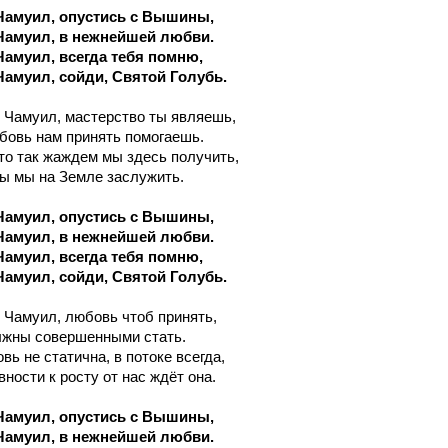
Чамуил, опустись с Вышины,
Чамуил, в нежнейшей любви.
Чамуил, всегда тебя помню,
Чамуил, сойди, Святой Голубь.
ь Чамуил, мастерство ты являешь,
овь нам принять помогаешь.
то так жаждем мы здесь получить,
ы мы на Земле заслужить.
Чамуил, опустись с Вышины,
Чамуил, в нежнейшей любви.
Чамуил, всегда тебя помню,
Чамуил, сойди, Святой Голубь.
ь Чамуил, любовь чтоб принять,
лжны совершенными стать.
вь не статична, в потоке всегда,
ности к росту от нас ждёт она.
Чамуил, опустись с Вышины,
Чамуил, в нежнейшей любви.