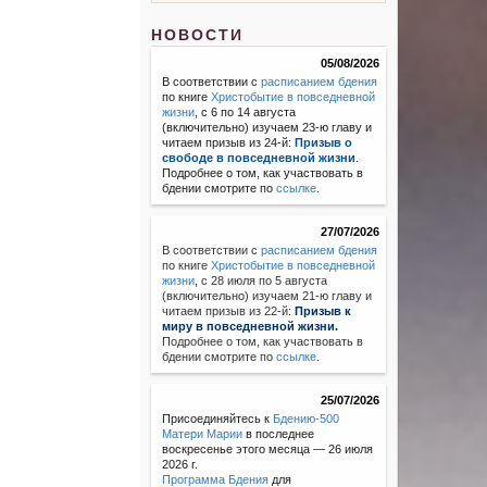
НОВОСТИ
05/08/2026
В соответствии с
расписанием бдения
по книге
Христобытие в повседневной
жизни
, с 6 по 14 августа
(включительно) изучаем 23-ю главу и
читаем призыв из 24-й:
Призыв о
свободе в повседневной жизни
.
Подробнее о том, как участвовать в
бдении смотрите по
ссылке
.
27/07/2026
В соответствии с
расписанием бдения
по книге
Христобытие в повседневной
жизни
,
с 28 июля по 5 августа
(включительно) изучаем 21-ю главу и
читаем призыв из 22-й:
Призыв к
миру в повседневной жизни.
Подробнее о том, как участвовать в
бдении смотрите по
ссылке
.
25/07/2026
Присоединяйтесь к
Бдению-500
Матери Марии
в последнее
воскресенье этого месяца — 26 июля
2026 г.
Программа Бдения
для