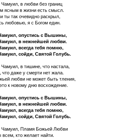
ь Чамуил, в любви без границ
м ясным в жизни есть смысл.
и ты так очевидно раскрыл,
ь любовью, я с Богом един.
Чамуил, опустись с Вышины,
Чамуил, в нежнейшей любви.
Чамуил, всегда тебя помню,
Чамуил, сойди, Святой Голубь.
 Чамуил, в тишине, что настала,
 что даже у смерти нет жала.
жьей любви не может быть тления,
это к новому дню восхождение.
Чамуил, опустись с Вышины,
Чамуил, в нежнейшей любви.
Чамуил, всегда тебя помню,
Чамуил, сойди, Святой Голубь.
ь Чамуил, Пламя Божьей Любви
 всем, кто желает найти.