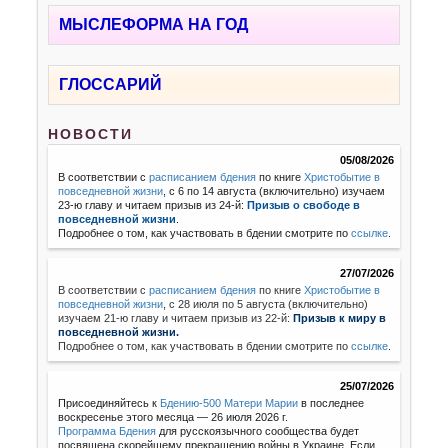
МЫСЛЕФОРМА НА ГОД
ГЛОССАРИЙ
НОВОСТИ
05/08/2026
В соответствии с
расписанием бдения
по книге
Христобытие в
повседневной жизни
, с 6 по 14 августа (включительно) изучаем
23-ю главу и читаем призыв из 24-й:
Призыв о свободе в
повседневной жизни
.
Подробнее о том, как участвовать в бдении смотрите по
ссылке
.
27/07/2026
В соответствии с
расписанием бдения
по книге
Христобытие в
повседневной жизни
,
с 28 июля по 5 августа (включительно)
изучаем 21-ю главу и читаем призыв из 22-й:
Призыв к миру в
повседневной жизни.
Подробнее о том, как участвовать в бдении смотрите по
ссылке
.
25/07/2026
Присоединяйтесь к
Бдению-500 Матери Марии
в последнее
воскресенье этого месяца — 26 июля 2026 г.
Программа Бдения
для русскоязычного сообщества будет
посвящена скорейшему прекращению войны в Украине. Если