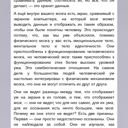
сравнивать данные, соотносить их, но всё, что он
делает,
—
это хранит данные.
А ещё внутри вашего мозга есть экран, сравнимый с
экраном компьютера, на который мозг может
выводить данные и отображать их таким образом,
чтобы они были понятны человеку. Это происходит
потому, что, как мы уже объясняли, помимо
физического мозга у вас есть эмоциональное тело,
ментальное тело и тело идентичности. Они
приспособлены к функционированию человеческого
мозга, но человеческий мозг также приспособлен к
функционированию этих более высоких уровней
ума. Это симбиотические отношения. На самом
деле у большинства людей человеческий ум
настолько интегрирован с физическим механизмом
мозга, что они не могут отличить их друг от друга.
Они не видят разницы между тем, что отображает
ум на экране в их голове, и тем, что отображает
мозг, — они не видят, что для них самих, для их ума,
для их осознания есть нечто большее, чем мозг.
Почему же они этого не видят? Есть две причины.
Первая
—
они просто недостаточно осознанны. Они
не наблюдали за собой. Они не изучали, как