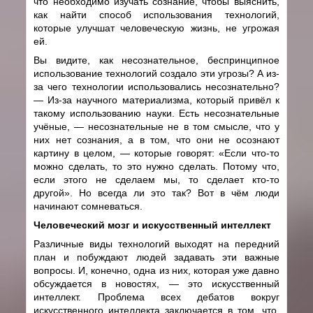
что необходимо изучать сознание, чтобы выяснить,
как найти способ использования технологий,
которые улучшат человеческую жизнь, не угрожая
ей.
Вы видите, как несознательное, беспринципное
использование технологий создало эти угрозы? А из-
за чего технологии использовались несознательно?
—
Из-за научного материализма, который привёл к
такому использованию науки. Есть несознательные
учёные,
—
несознательные не в том смысле, что у
них нет сознания, а в том, что они не осознают
картину в целом,
—
которые говорят: «Если что-то
можно сделать, то это нужно сделать. Потому что,
если этого не сделаем мы, то сделает кто-то
другой». Но всегда ли это так? Вот в чём люди
начинают сомневаться.
Человеческий мозг и искусственный интеллект
Различные виды технологий выходят на передний
план и побуждают людей задавать эти важные
вопросы. И, конечно, одна из них, которая уже давно
обсуждается в новостях,
—
это искусственный
интеллект. Проблема всех дебатов вокруг
искусственного интеллекта заключается в том, что,