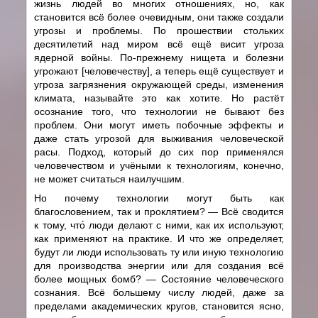
жизнь людей во многих отношениях, но, как
становится всё более очевидным, они также создали
угрозы и проблемы. По прошествии стольких
десятилетий над миром всё ещё висит угроза
ядерной войны. По-прежнему нищета и болезни
угрожают [человечеству], а теперь ещё существует и
угроза загрязнения окружающей среды, изменения
климата, называйте это как хотите. Но растёт
осознание того, что технологии не бывают без
проблем. Они могут иметь побочные эффекты и
даже стать угрозой для выживания человеческой
расы. Подход, который до сих пор применялся
человечеством и учёными к технологиям, конечно,
не может считаться наилучшим.
Но почему технологии могут быть как
благословением, так и проклятием?
—
Всё сводится
к тому, что́ люди делают с ними, как их используют,
как применяют на практике. И что же определяет,
будут ли люди использовать ту или иную технологию
для производства энергии или для создания всё
более мощных бомб?
—
Состояние человеческого
сознания. Всё большему числу людей, даже за
пределами академических кругов, становится ясно,