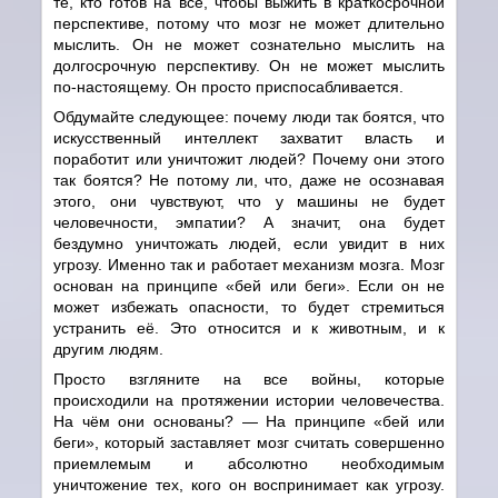
те, кто готов на всё, чтобы выжить в краткосрочной
перспективе, потому что мозг не может длительно
мыслить. Он не может сознательно мыслить на
долгосрочную перспективу. Он не может мыслить
по-настоящему. Он просто приспосабливается.
Обдумайте следующее: почему люди так боятся, что
искусственный интеллект захватит власть и
поработит или уничтожит людей? Почему они этого
так боятся? Не потому ли, что, даже не осознавая
этого, они чувствуют, что у машины не будет
человечности, эмпатии? А значит, она будет
бездумно уничтожать людей, если увидит в них
угрозу. Именно так и работает механизм мозга. Мозг
основан на принципе «бей или беги». Если он не
может избежать опасности, то будет стремиться
устранить её. Это относится и к животным, и к
другим людям.
Просто взгляните на все войны, которые
происходили на протяжении истории человечества.
На чём они основаны?
—
На принципе «бей или
беги», который заставляет мозг считать совершенно
приемлемым и абсолютно необходимым
уничтожение тех, кого он воспринимает как угрозу.