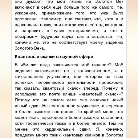
они думают, что мои планы на Золотой Век
включают в себя ещё больше того же самого, т.е.
ускорение, приумножение того, что уже было
проявлено. Например, они считают, что, хотя я и
вдохновлял науку, они смогли взять её под контроль
и направить в тупик материализма, и что в
обозримом будущем наука там и останется. Но,
конечно же, это не соответствует моему видению
Золотого Века.
Квантовые скачки в научной сфере
В чём же тогда заключается моё видение? Моё
видение заключается не в количественном, а в
качественном улучшении, при котором во всех
аспектах человеческой деятельности происходит,
так сказать, квантовый скачок вперёд. Почему я
использую это почти клише «квантовый скачок»?
Потому что на самом деле оно означает некий
явный сдвиг. Не постепенное улучшение, а переход
в более высокое состояние. По крайней мере, это
может быть переходом в более высокое состояние,
хотя теоретически также и в более низкое. Тем не
менее это кардинальный сдвиг. Я, конечно,
предвижу много таких квантовых скачков в Золотом