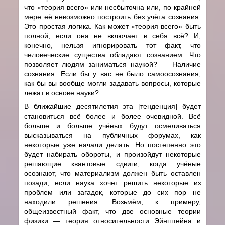
что «теория всего» или несбыточна или, по крайней
мере её невозможно построить без учёта сознания.
Это простая логика. Как может «теория всего» быть
полной, если она не включает в себя всё? И,
конечно, нельзя игнорировать тот факт, что
человеческие существа обладают сознанием. Что
позволяет людям заниматься наукой?
—
Наличие
сознания. Если бы у вас не было самоосознания,
как бы вы вообще могли задавать вопросы, которые
лежат в основе науки?
В ближайшие десятилетия эта [тенденция] будет
становиться всё более и более очевидной. Всё
больше и больше учёных будут осмеливаться
высказываться на публичных форумах, как
некоторые уже начали делать. Но постепенно это
будет набирать обороты, и произойдут некоторые
решающие квантовые сдвиги, когда учёные
осознают, что материализм должен быть оставлен
позади, если наука хочет решить некоторые из
проблем или загадок, которые до сих пор не
находили решения. Возьмём, к примеру,
общеизвестный факт, что две основные теории
физики
—
теория относительности Эйнштейна и