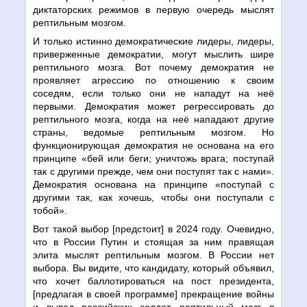
диктаторских режимов в первую очередь мыслят
рептильным мозгом.
И только истинно демократические лидеры, лидеры,
приверженные демократии, могут мыслить шире
рептильного мозга. Вот почему демократия не
проявляет агрессию по отношению к своим
соседям, если только они не нападут на неё
первыми. Демократия может регрессировать до
рептильного мозга, когда на неё нападают другие
страны, ведомые рептильным мозгом. Но
функционирующая демократия не основана на его
принципе «бей или беги; уничтожь врага; поступай
так с другими прежде, чем они поступят так с нами».
Демократия основана на принципе «поступай с
другими так, как хочешь, чтобы они поступали с
тобой».
Вот такой выбор [предстоит] в 2024 году. Очевидно,
что в России Путин и стоящая за ним правящая
элита мыслят рептильным мозгом. В России нет
выбора. Вы видите, что кандидату, который объявил,
что хочет баллотироваться на пост президента,
[предлагая в своей программе] прекращение войны
и вывод российских солдат, рептильный мозг в