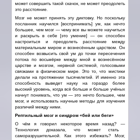
может совершить такой скачок, не может преодолеть
это расстояние.
Мозг не может принять эту диктовку. Но поскольку
посланник научился [воспринимать] ум, как нечто
большее, чем мозг
—
чему все вы можете научиться
и раскрыть в себе [это умение]
—
он способен
настроиться и преодолеть расстояние между
материальным миром и вознесённым царством. Он
способен возвысить свой ум до точки пересечения
потока по восьмёрке между мной в вознесённом
царстве и мозгом, нервной системой, голосовыми
связками в физическом мире. Это то, что мистики
делали на протяжении тысячелетий. И именно эта
способность выведет науку на гораздо более
высокий уровень, когда всё больше и больше учёных
начнут понимать, что ум
—
это нечто большее, чем
мозг, и использовать научные методы для изучения
различий между ними.
Рептильный мозг и синдром «бей или беги»
О чём я говорил некоторое время назад?
—
Технология доказала, что может стать
саморазрушительной. Как этого избежать? Мозг,