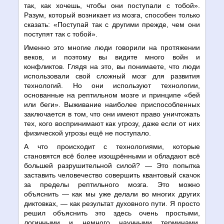
так, как хочешь, чтобы они поступали с тобой».
Разум, который возникает из мозга, способен только
сказать: «Поступай так с другими прежде, чем они
поступят так с тобой».
Именно это многие люди говорили на протяжении
веков, и поэтому вы видите много войн и
конфликтов. Глядя на это, вы понимаете, что люди
использовали свой сложный мозг для развития
технологий. Но они используют технологии,
основанные на рептильном мозге и принципе «бей
или беги». Выживание наиболее приспособленных
заключается в том, что они имеют право уничтожать
тех, кого воспринимают как угрозу, даже если от них
физической угрозы ещё не поступало.
А что происходит с технологиями, которые
становятся всё более изощрёнными и обладают всё
большей разрушительной силой?
—
Это попытка
заставить человечество совершить квантовый скачок
за пределы рептильного мозга. Это можно
объяснить
—
как мы уже делали во многих других
диктовках,
—
как результат духовного пути. Я просто
решил объяснить это здесь очень простыми,
логичными и немного научными терминами.