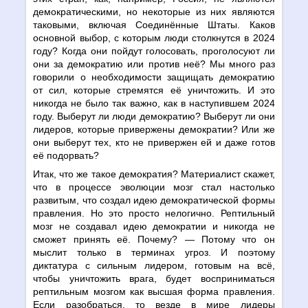
демократическими, но некоторые из них являются
таковыми, включая Соединённые Штаты. Каков
основной выбор, с которым люди столкнутся в 2024
году? Когда они пойдут голосовать, проголосуют ли
они за демократию или против неё? Мы много раз
говорили о необходимости защищать демократию
от сил, которые стремятся её уничтожить. И это
никогда не было так важно, как в наступившем 2024
году. Выберут ли люди демократию? Выберут ли они
лидеров, которые привержены демократии? Или же
они выберут тех, кто не привержен ей и даже готов
её подорвать?
Итак, что же такое демократия? Материалист скажет,
что в процессе эволюции мозг стал настолько
развитым, что создал идею демократической формы
правления. Но это просто нелогично. Рептильный
мозг не создавал идею демократии и никогда не
сможет принять её. Почему?
—
Потому что он
мыслит только в терминах угроз. И поэтому
диктатура с сильным лидером, готовым на всё,
чтобы уничтожить врага, будет восприниматься
рептильным мозгом как высшая форма правления.
Если разобраться, то везде в мире лидеры