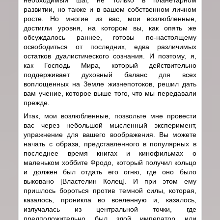
развитии, но также и в вашем собственном личном
росте. Но многие из вас, мои возлюбленные,
достигли уровня, на котором вы, как опять же
обсуждалось раннее, готовы по-настоящему
освободиться от последних, едва различимых
остатков дуалистического сознания. И поэтому, я,
как Господь Мира, который действительно
поддерживает духовный баланс для всех
воплощенных на Земле жизнепотоков, решил дать
вам учение, которое выше того, что мы передавали
прежде.
Итак, мои возлюбленные, позвольте мне провести
вас через небольшой мысленный эксперимент,
упражнение для вашего воображения. Вы можете
начать с образа, представленного в популярных в
последнее время книгах и кинофильмах о
маленьком хоббите Фродо, который получил кольцо
и должен был отдать его огню, где оно было
выковано [Властелин Колец]. И при этом ему
пришлось бороться против темной силы, которая,
казалось, проникла во вселенную и, казалось,
излучалась из центральной точки, где
предположительно был злой император или