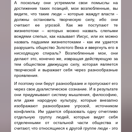
А поскольку они устремили свои помыслы на
достижение таких позиций, мои возлюбленные, вы
видите, что такие люди – которые жаждут власти -
должны остановить творческую силу, ибо они
считают ее угрозой. Как же поступают те
жизнепотоки – которых можно назвать слепыми
вождями слепых, как называет Иисус, или их можно
назвать падшими жизнепотоками - как им удается
разрушить общество Золотого Века и ввергнуть его в
нисходящую спираль? Возлюбленные мои, они
делают это, конечно же, извращая действующую за
тем обществом движущую силу, которая является
творческой и выражает себя через разнообразные
проявления.
И поэтому они берут разнообразие и пропускают его
через свое дуалистическое сознание. И в результате
они придумывают систему мышления, философию,
или даже народную культуру, которые внезапно
изображают разнообразие угрозой, источником
конфликта. Им удается образовать одну отчетливо
отдельную группу людей, которые видят себя
отделенными от остальной части общества и
считают, что относящиеся к другой группе люди - это