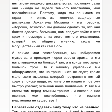
нет этому никакого доказательства, поскольку сами
они никогда не видели темного властелина, мои
возлюбленные. Поэтому, когда мы понимаем их
страх - и опять же, конечно, защищенные
доспехами Архангела Михаила - мы говорим:
«Хорошо, возможно мы должны сделать то, что они
боятся сделать. Возможно, нам следует пойти в этот
храм и посмотреть на этого темного властелина,
который, по общему мнению, столь же
могущественный как сам Бог».
А сейчас мои возлюбленные, мы набираемся
мужества и проходим через ворота храма, и мы
наталкиваемся на большой зал, а в конце того зала -
большой трон. Но к нашему удивлению мы
обнаруживаем, что на троне никто не сидит, кроме
маленького мышонка, который прокрался в темный
храм в поиске пищи, но ничего не нашел и поэтому
быстро убегает, услышав наше появление. И так мы
стоим там перед темным троном - и внезапно нас
осеняет, мои возлюбленные, что темного
властелина не существует!
Перестаньте отдавать силу тому, что не реально
Темного властелина никогда не было! Никогда не