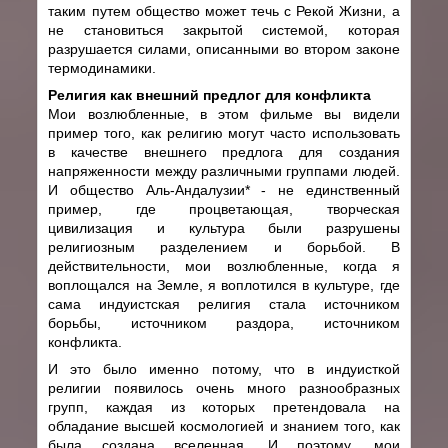
таким путем общество может течь с Рекой Жизни, а
не становиться закрытой системой, которая
разрушается силами, описанными во втором законе
термодинамики.
Религия как внешний предлог для конфликта
Мои возлюбленные, в этом фильме вы видели
пример того, как религию могут часто использовать
в качестве внешнего предлога для создания
напряженности между различными группами людей.
И общество Аль-Андалузии* - не единственный
пример, где процветающая, творческая
цивилизация и культура были разрушены
религиозным разделением и борьбой. В
действительности, мои возлюбленные, когда я
воплощался на Земле, я воплотился в культуре, где
сама индуистская религия стала источником
борьбы, источником раздора, источником
конфликта.
И это было именно потому, что в индуисткой
религии появилось очень много разнообразных
групп, каждая из которых претендовала на
обладание высшей космологией и знанием того, как
была создана вселенная. И поэтому, мои