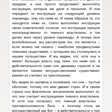
предкам, и они просто продолжают выполнять
инструкции, которые им дали в прошлом. И они
передают те инструкции на следующий уровень
пирамиды, тем, кто ниже их. И таким образом те, кто
находятся ниже их, слепо выполняют инструкции
своих повелителей, полагая, что инструкции пришли
непосредственно от темного властелина, и так
далее вниз через уровни пирамиды. А теперь мои
возлюбленные, мы рассмотрим тех, кто является –
если можно так сказать - наиболее продвинутыми
темными существами, с которыми мы столкнулись в
нашем путешествии. И мы видим, что, хотя они и
имеют большую власть над теми, кто ниже них, в
действительности сами они движимы страхом и не
являются такими могущественными существами,
какими их считают их приспешники.
Мы видим их насквозь и понимаем, что они – пустые
оболочки, потому что ими движет страх. И в своем
страхе они фактически механически выполняют то,
что они считают инструкциями темного властелина.
И хотя они полагают, что темный властелин -
противоположность Бога - и поэтому столь же
могущественный как Бог – в действительности у них