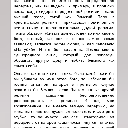
вы видите, что на Земле есть определенная
иерархия, как вы видели, к примеру, в прошлых
веках, когда лидеры определенной религии - даже
высший глава, такой как Римский Папа в
христианской религии – приказывал подчиненным
вести войну с представителями другой религии.
Таким образом, убивать других людей во имя своего
бога, который, как они в то же самое время
заявляют, является богом любви, и дал заповедь:
«Не убий». И тот бог послал на Землю своего
единородного сына, который дал заповедь
обращать другую щеку и любить ближнего как
самого себя.
Однако, так или иначе, логика была такой: если бы
вы убивали во имя этого бога, то избежали бы
геенны огненной, которая в противном случае
охватила бы Землю – если бы тем, кто из другой
религии позволили беспрепятственно
распространять их религию. И так, мои
возлюбленные, вы имеете земную иерархию, но
когда вы являетесь духовным человеком и смотрите
глубже, то понимаете, что есть нематериальная
иерархия, от которой фактически тянутся ниточки,
так сказать, к марионеткам, танцующим по всей