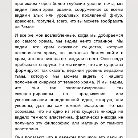
проникаем через более глубокие уровни тьмы, мы
видим такой храм, здание, сооруженное со всеми
видами злых или уродливых проявлений фигур,
драконов, горгулей, всего, что вы можете вообразить
на Земле.
И все же мои возлюбленные, когда мы добираемся
до самого храма, мы видим нечто странное. Мы
видим, что храм окружают существа, которые
поклоняются храму, но настолько боятся войти в
храм, что они никогда не входили в него. Они всегда
пребывают снаружи. Но мы видим, что эти существа
формируют, так сказать, верхний уровень иерархии
тьмы, которую мы можем видеть с нашего
положения снаружи от темного храма. И мы видим,
что они так загипнотизированы, так
сконцентрированы на продвижении или
увековечивании определенной идеи, которую, они
уверены, дал им сам темный властелин. Но мы
осознаем, что ни одно из этих существ никогда не
видело темного властелина, фактически никогда не
получало эту философию или матрицу от темного
властелина.
Они полагают, что в далеком прошлом это дали их