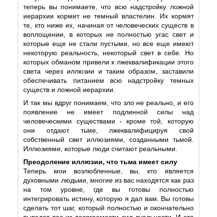
теперь вы понимаете, что всю надстройку ложной
иерархии кормит не темный властелин. Их кормят
те, кто ниже их, начиная от человеческих существ в
воплощении, в которых не полностью угас свет и
которые еще не стали пустыми, но все еще имеют
некоторую реальность, некоторый свет в себе. Но
которых обманом привели к лжеквалификации этого
света через иллюзии и таким образом, заставили
обеспечивать питанием всю надстройку темных
существ и ложной иерархии.
И так мы вдруг понимаем, что зло не реально, и его
появление не имеет подлинной силы над
человеческими существами - кроме той, которую
они отдают тьме, лжеквалифицируя свой
собственный свет иллюзиями, созданными тьмой.
Иллюзиями, которые люди считают реальными.
Преодоление иллюзии, что тьма имеет силу
Теперь мои возлюбленные, вы, кто является
духовными людьми, многие из вас находятся как раз
на том уровне, где вы готовы полностью
интегрировать истину, которую я дал вам. Вы готовы
сделать тот шаг, который полностью и окончательно
выведет вас из досягаемости сил дуальности. И это