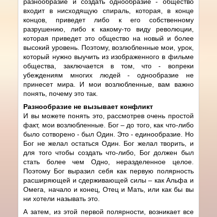
разнообразие и создать однообразие - общество
входит в нисходящую спираль, которая, в конце
концов, приведет либо к его собственному
разрушению, либо к какому-то виду революции,
которая приведет это общество на новый и более
высокий уровень. Поэтому, возлюбленные мои, урок,
который нужно выучить из изображенного в фильме
общества, заключается в том, что - вопреки
убеждениям многих людей - однообразие не
принесет мира. И мои возлюбленные, вам важно
понять, почему это так.
Разнообразие не вызывает конфликт
И вы можете понять это, рассмотрев очень простой
факт, мои возлюбленные. Бог – до того, как что-либо
было сотворено - был Один. Это - единообразие. Но
Бог не желал остаться Один. Бог желал творить, и
для того чтобы создать что-либо, Бог должен был
стать более чем Одно, неразделенное целое.
Поэтому Бог выразил себя как первую полярность
расширяющей и сдерживающей силы – как Альфа и
Омега, начало и конец, Отец и Мать, или как бы вы
ни хотели называть это.
А затем, из этой первой полярности, возникает все