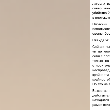
лагерях в
совершенн
убийство 
в плотском
Плотский
использов
оценки бес
Стандарт 
Сейчас вы
ум не мож
себя с пло
только на
относите
несправед
крайности
крайностей
Но это не 
Божествен
действите
находится
рамок этих