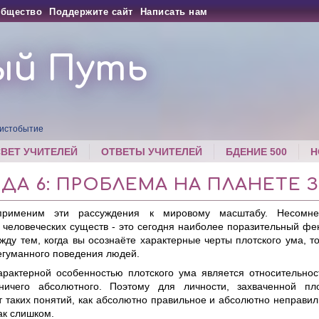
бщество
Поддержите сайт
Написать нам
ый Путь
истобытие
СВЕТ УЧИТЕЛЕЙ
ОТВЕТЫ УЧИТЕЛЕЙ
БДЕНИЕ 500
Н
ДА 6: ПРОБЛЕМА НА ПЛАНЕТЕ 
применим эти рассуждения к мировому масштабу. Несомне
 человеческих существ - это сегодня наиболее поразительный ф
жду тем, когда вы осознаёте характерные черты плотского ума, т
егуманного поведения людей.
арактерной особенностью плотского ума является относительнос
ничего абсолютного. Поэтому для личности, захваченной пл
 таких понятий, как абсолютно правильное и абсолютно неправиль
ак слишком.