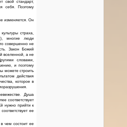
т свой стандарт,
я себя. Поэтому
не изменяется. Он
культуры страха,
), многие люди
это совершенно не
сть. Закон Божий
й вселенной, а не
Другими словами,
шению, и поэтому
ы можете строить
льтатом действия
чества, которое в
аморазрушения.
евежестве. Душа
лее соответствует
Ей нужно прийти к
 соответствует ее
 в чем состоит ее