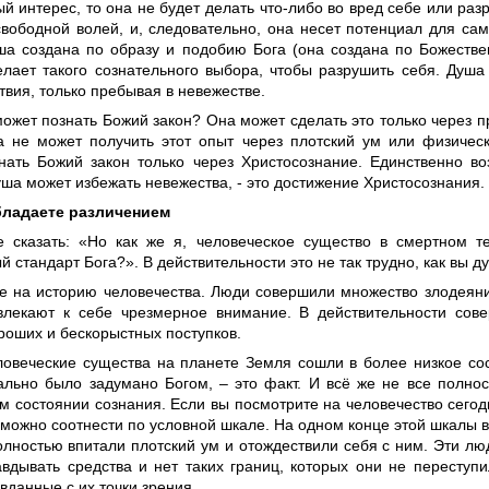
й интерес, то она не будет делать что-либо во вред себе или раз
свободной волей, и, следовательно, она несет потенциал для са
уша создана по образу и подобию Бога (она создана по Божестве
елает такого сознательного выбора, чтобы разрушить себя. Душ
твия, только пребывая в невежестве.
может познать Божий закон? Она может сделать это только через 
а не может получить этот опыт через плотский ум или физическ
нать Божий закон только через Христосознание. Единственно во
ша может избежать невежества, - это достижение Христосознания.
бладаете различением
 сказать: «Но как же я, человеческое существо в смертном те
 стандарт Бога?». В действительности это не так трудно, как вы д
е на историю человечества. Люди совершили множество злодеяни
влекают к себе чрезмерное внимание. В действительности сов
роших и бескорыстных поступков.
еловеческие существа на планете Земля сошли в более низкое со
ально было задумано Богом, – это факт. И всё же не все полно
м состоянии сознания. Если вы посмотрите на человечество сегодн
 можно соотнести по условной шкале. На одном конце этой шкалы 
лностью впитали плотский ум и отождествили себя с ним. Эти люд
авдывать средства и нет таких границ, которых они не переступ
вданные с их точки зрения.