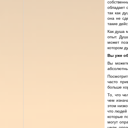
собственны
обладает 
так как д
она не сд
такие дейс
Как душа 
опыт. Душ
может поз
котором ду
Вы уже о
Вы можете
абсолютный
Посмотрит
часто при
больше хо
То, что ч
чем изнач
этом низко
что людей
которые по
могут опр
цели, опра