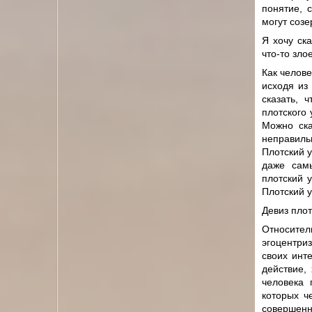
понятие, 
могут созе
Я хочу ск
что-то зло
Как челов
исходя из
сказать, 
плотского
Можно ска
неправиль
Плотский у
даже самы
плотский 
Плотский 
Девиз плот
Относител
эгоцентриз
своих инт
действие,
человека 
которых ч
совершенн