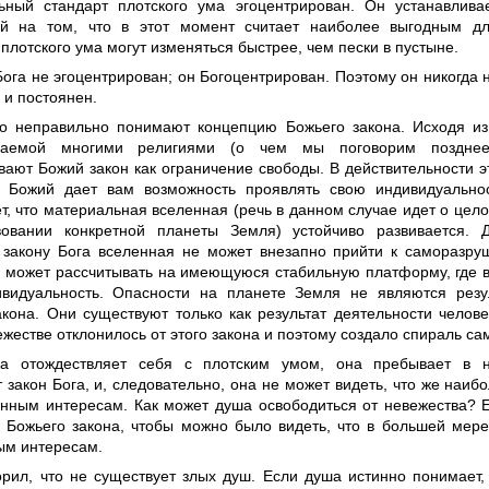
ьный стандарт плотского ума эгоцентрирован. Он устанавливае
й на том, что в этот момент считает наиболее выгодным дл
плотского ума могут изменяться быстрее, чем пески в пустыне.
ога не эгоцентрирован; он Богоцентрирован. Поэтому он никогда 
 и постоянен.
о неправильно понимают концепцию Божьего закона. Исходя из 
ваемой многими религиями (о чем мы поговорим позднее
вают Божий закон как ограничение свободы. В действительности 
н Божий дает вам возможность проявлять свою индивидуально
т, что материальная вселенная (речь в данном случае идет о цело
овании конкретной планеты Земля) устойчиво развивается. 
 закону Бога вселенная не может внезапно прийти к саморазру
 может рассчитывать на имеющуюся стабильную платформу, где в
видуальность. Опасности на планете Земля не являются резу
акона. Они существуют только как результат деятельности челове
жестве отклонилось от этого закона и поэтому создало спираль с
ша отождествляет себя с плотским умом, она пребывает в н
 закон Бога, и, следовательно, она не может видеть, что же наибо
енным интересам. Как может душа освободиться от невежества? 
 Божьего закона, чтобы можно было видеть, что в большей мере
ым интересам.
орил, что не существует злых душ. Если душа истинно понимает,