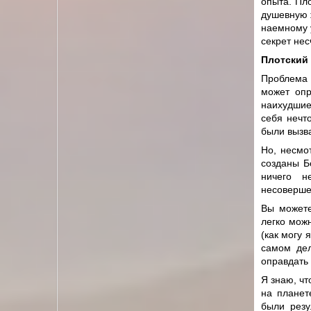
опыта. Пло
душевную ж
наемному у
секрет нес
Плотский 
Проблема 
может опр
наихудшие
себя нечто
были вызв
Но, несмо
созданы Б
ничего н
несовершен
Вы можете
легко можн
(как могу 
самом дел
оправдать
Я знаю, чт
на планет
были резу