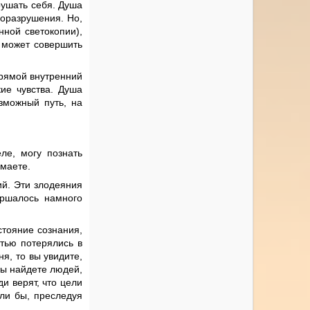
рушать себя. Душа
моразрушения. Но,
нной светокопии),
а может совершить
прямой внутренний
ие чувства. Душа
зможный путь, на
ле, могу познать
умаете.
й. Эти злодеяния
ершалось намного
стояние сознания,
стью потерялись в
я, то вы увидите,
вы найдете людей,
и верят, что цели
или бы, преследуя