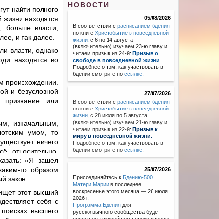
НОВОСТИ
гут найти полного
й жизни находятся
05/08/2026
В соответствии с
расписанием бдения
, больше власти,
по книге
Христобытие в повседневной
лее, и так далее.
жизни
, с 6 по 14 августа
(включительно) изучаем 23-ю главу и
ли власти, однако
читаем призыв из 24-й:
Призыв о
юди находятся во
свободе в повседневной жизни
.
Подробнее о том, как участвовать в
бдении смотрите по
ссылке
.
ом происхождении.
ной и безусловной
27/07/2026
е признание или
В соответствии с
расписанием бдения
по книге
Христобытие в повседневной
жизни
,
с 28 июля по 5 августа
ым, изначальным,
(включительно) изучаем 21-ю главу и
читаем призыв из 22-й:
Призыв к
отским умом, то
миру в повседневной жизни.
существует ничего
Подробнее о том, как участвовать в
бдении смотрите по
ссылке
.
сё относительно.
казать: «Я зашел
каким-то образом
25/07/2026
Присоединяйтесь к
Бдению-500
й закон.
Матери Марии
в последнее
 ищет этот высший
воскресенье этого месяца — 26 июля
2026 г.
дествляет себя с
Программа Бдения
для
х поисках высшего
русскоязычного сообщества будет
посвящена скорейшему прекращению