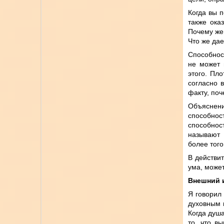
Когда вы 
также ока
Почему же 
Что же дае
Способнос
не может 
этого. Пл
согласно 
факту, поч
Объяснен
способност
способнос
называют 
более того
В действит
ума, может
Внешний 
Я говорил
духовным 
Когда душа
то, что в