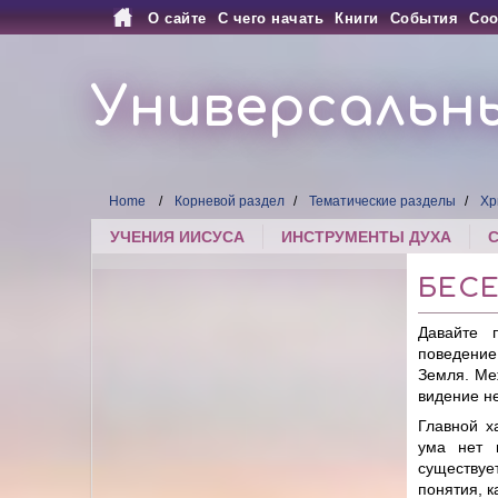
О сайте
С чего начать
Книги
События
Соо
Универсальн
Home
Корневой раздел
Тематические разделы
Хр
УЧЕНИЯ ИИСУСА
ИНСТРУМЕНТЫ ДУХА
БЕСЕ
Давайте 
поведение
Земля. Ме
видение н
Главной х
ума нет 
существует
понятия, к