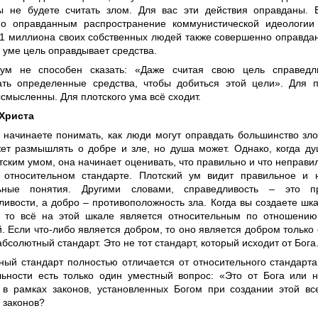
ы не будете считать злом. Для вас эти действия оправданы. 
о оправданным распространение коммунистической идеологии
21 миллиона своих собственных людей также совершенно оправдано
 уме цель оправдывает средства.
 ум не способен сказать: «Даже считая свою цель справедл
ать определенные средства, чтобы добиться этой цели». Для п
смысленны. Для плотского ума всё сходит.
Христа
 начинаете понимать, как люди могут оправдать большинство зл
ет размышлять о добре и зле, но душа может. Однако, когда ду
тским умом, она начинает оценивать, что правильно и что неправи
 относительном стандарте. Плотский ум видит правильное и 
льные понятия. Другими словами, справедливость – это пр
ливости, а добро – противоположность зла. Когда вы создаете ш
, то всё на этой шкале является относительным по отношению
. Если что-либо является добром, то оно является добром только 
абсолютный стандарт. Это не тот стандарт, который исходит от Бога
ный стандарт полностью отличается от относительного стандарта
льности есть только один уместный вопрос: «Это от Бога или н
 в рамках законов, установленных Богом при создании этой вс
 законов?