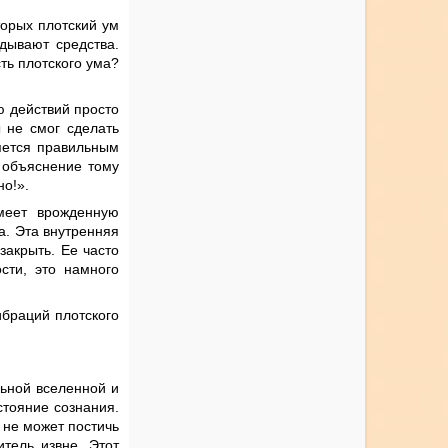
торых плотский ум
дывают средства.
ть плотского ума?
ю действий просто
ы не смог сделать
ляется правильным
 объяснение тому
но!».
меет врожденную
а. Эта внутренняя
закрыть. Ее часто
сти, это намного
ибраций плотского
льной вселенной и
стояние сознания.
 не может постичь
тель извне. Этот