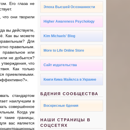
ом. Его глаза не
Эпоха Высшей Осознанности
ствует.
, что они творили
Higher Awareness Psychology
да вы действуете,
сё. Как вы можете
Kim Michaels' Blog
 правильным? Для
лютно правильным.
More to Life Online Store
к правильное или
 или не добьется?
я утверждения, что
Сайт издательства
вия. Как только
тся приемлемыми.
 эффективно?».
Книги Кима Майклса в Украине
БДЕНИЯ СООБЩЕСТВА
вать стандартом
итает наилучшим в
Воскресные бдения
вать совершённое
вильным. Когда ум
т такие границы,
НАШИ СТРАНИЦЫ В
для вас является
СОЦСЕТЯХ
концентрационных