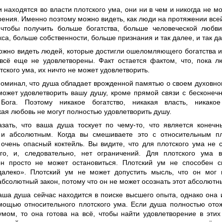
 находятся во власти плотского ума, они ни в чем и никогда не мо
рения. Именно поэтому можно видеть, как люди на протяжении все
 чтобы получить больше богатства, больше человеческой любви
са, больше собственности, больше признания и так далее, и так да
ожно видеть людей, которые достигли ошеломляющего богатства и
всё еще не удовлетворены. Факт остается фактом, что, пока л
тского ума, их ничто не может удовлетворить.
поминал, что душа обладает врожденной памятью о своем духовн
может удовлетворить вашу душу, кроме прямой связи с бесконеч
Бога. Поэтому никакое богатство, никакая власть, никако
ая любовь не могут полностью удовлетворить душу.
азать, что ваша душа тоскует по чему-то, что является конечн
и абсолютным. Когда вы смешиваете это с относительным пл
 очень опасный коктейль. Вы видите, что для плотского ума не 
го, и, следовательно, нет ограничений. Для плотского ума в
н просто не может остановиться. Плотский ум не способен с
алеко». Плотский ум не может допустить мысль, что он мог 
бсолютный закон, потому что он не может осознать этот абсолютны
аша душа сейчас находится в поиске высшего опыта, однако она
мощью относительного плотского ума. Если душа полностью отож
умом, то она готова на всё, чтобы найти удовлетворение в эти