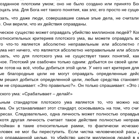
созданное плотским умом; оно не было создано или принято Бог
рцать зла. Для Бога нет такого понятия, как зло; его просто не суще
азать, что даже люди, совершавшие самые злые дела, не считали
е. Они верили, что их действия оправданы.
еческое существо может оправдать убийство миллионов людей? Ког
 относительных критериев плотского ума, вы можете оправдать в
что что-то является абсолютно неправильным или абсолютно
 ума нет ничего, что является абсолютно неправильным или абсо
зать, что для плотского ума не существует таких понятий, ка
ное. Плотский ум озабочен только одним: добьется он своей цели
м готов на всё, чтобы добиться этой цели. У него нет критерия дл
е благородные цели не могут оправдать определенные дейст
ум решил добиться определенной цели, любые средства становя
ум не спрашивает: «Это правильно?». Он только спрашивает: «Это
ского ума: «Срабатывает – делай!»
ьным стандартом плотского ума является то, что можно наз
ма. Он устанавливает этот стандарт, основываясь на том, что сч
ересах. Следовательно, одна личность может полностью оправды
 хотя другая личность считает такое действие полностью непра
пойман в такие относительные рамки, то фактически исчезаю
еловек не мог бы переступить. Если чистка человеческой расы 
о оправданной целью, то убийство шести миллионов людей в 