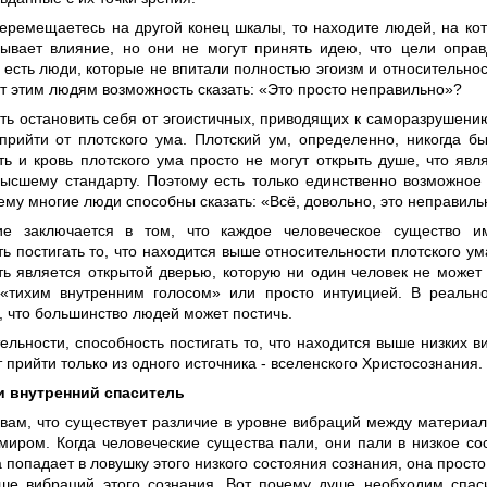
перемещаетесь на другой конец шкалы, то находите людей, на ко
зывает влияние, но они не могут принять идею, что цели оправ
есть люди, которые не впитали полностью эгоизм и относительнос
т этим людям возможность сказать: «Это просто неправильно»?
ть остановить себя от эгоистичных, приводящих к саморазрушени
прийти от плотского ума. Плотский ум, определенно, никогда б
оть и кровь плотского ума просто не могут открыть душе, что яв
высшему стандарту. Поэтому есть только единственно возможное
ему многие люди способны сказать: «Всё, довольно, это неправиль
ие заключается в том, что каждое человеческое существо и
ь постигать то, что находится выше относительности плотского ум
ть является открытой дверью, которую ни один человек не может 
«тихим внутренним голосом» или просто интуицией. В реально
, что большинство людей может постичь.
ельности, способность постигать то, что находится выше низких в
 прийти только из одного источника - вселенского Христосознания.
и внутренний спаситель
 вам, что существует различие в уровне вибраций между материа
миром. Когда человеческие существа пали, они пали в низкое со
 попадает в ловушку этого низкого состояния сознания, она просто
ыше вибраций этого сознания. Вот почему душе необходим спаси