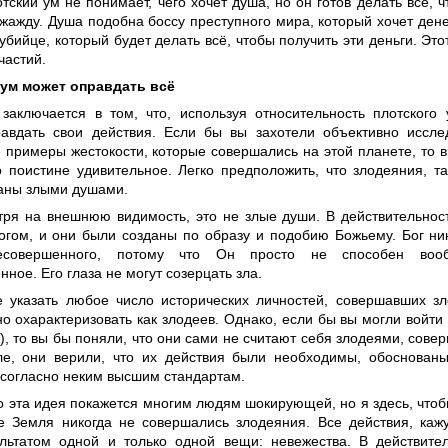
тский ум не понимает, чего хочет душа, но он готов делать всё, ч
ажду. Душа подобна боссу преступного мира, который хочет денег
бийце, который будет делать всё, чтобы получить эти деньги. Это
частий.
ум может оправдать всё
заключается в том, что, используя относительность плотского 
авдать свои действия. Если бы вы захотели объективно иссле
 примеры жестокости, которые совершались на этой планете, то 
 поистине удивительное. Легко предположить, что злодеяния, так
аны злыми душами.
тря на внешнюю видимость, это не злые души. В действительнос
огом, и они были созданы по образу и подобию Божьему. Бог ни
есовершенного, потому что Он просто не способен вообр
ное. Его глаза не могут созерцать зла.
 указать любое число исторических личностей, совершавших зл
о охарактеризовать как злодеев. Однако, если бы вы могли войти
я), то вы бы поняли, что они сами не считают себя злодеями, сов
е, они верили, что их действия были необходимы, обоснован
 согласно неким высшим стандартам.
о эта идея покажется многим людям шокирующей, но я здесь, чтобы
е Земля никогда не совершались злодеяния. Все действия, каж
льтатом одной и только одной вещи: невежества. В действител