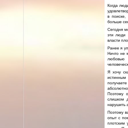
Когда люди
удовлетво
в поиске,
больше сек
Сегодня м
эти люди 
власти пло
Ранее я у
Ничто не 
любовью 
человеческ
Я хочу ск
истинным 
получаете
абсолютно
Поэтому о
слишком д
нарушить а
Поэтому в
опыт с по
плотским 