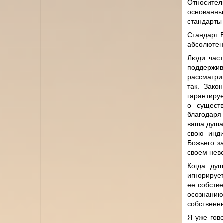
Относител
основанны
стандарты 
Стандарт Б
абсолютен
Люди част
поддержи
рассматри
так. Зако
гарантируе
о существ
благодаря
ваша душа
свою инди
Божьего з
своем неве
Когда ду
игнорирует
ее собств
осознанию
собственн
Я уже гов