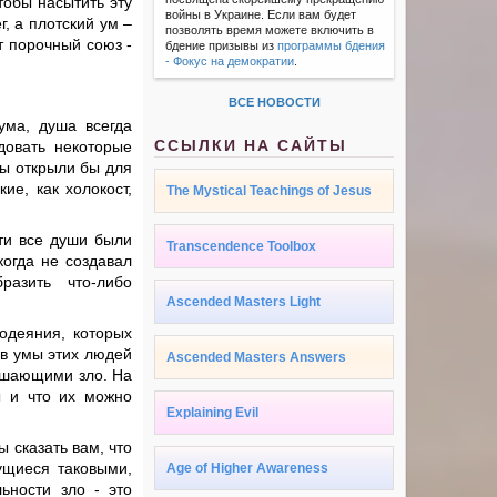
тобы насытить эту
войны в Украине. Если вам будет
, а плотский ум –
позволять время можете включить в
т порочный союз -
бдение призывы из
программы бдения
- Фокус на демократии
.
ВСЕ НОВОСТИ
ума, душа всегда
ССЫЛКИ НА САЙТЫ
довать некоторые
вы открыли бы для
ие, как холокост,
The Mystical Teachings of Jesus
ти все души были
Transcendence Toolbox
когда не создавал
азить что-либо
Ascended Masters Light
одеяния, которых
 в умы этих людей
Ascended Masters Answers
ершающими зло. На
ы и что их можно
Explaining Evil
 сказать вам, что
ущиеся таковыми,
Age of Higher Awareness
ьности зло - это