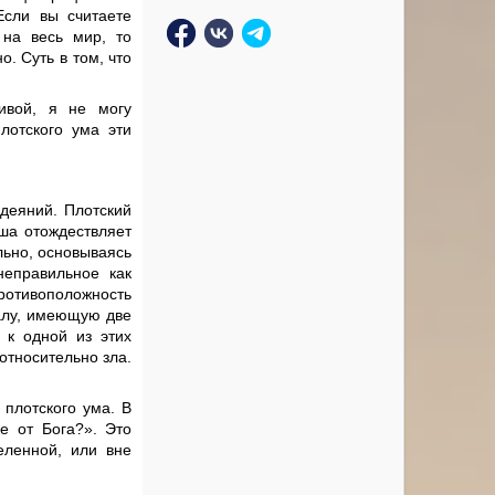
Если вы считаете
 на весь мир, то
. Суть в том, что
ивой, я не могу
лотского ума эти
одеяний. Плотский
ша отождествляет
льно, основываясь
неправильное как
отивоположность
калу, имеющую две
 к одной из этих
относительно зла.
.
 плотского ума. В
е от Бога?». Это
еленной, или вне