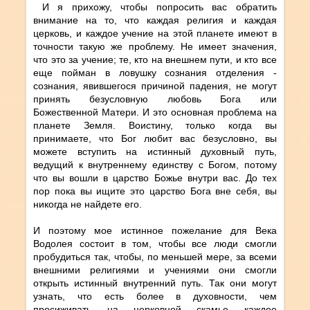
И я прихожу, чтобы попросить вас обратить
внимание на то, что каждая религия и каждая
церковь, и каждое учение на этой планете имеют в
точности такую же проблему. Не имеет значения,
что это за учение; те, кто на внешнем пути, и кто все
еще пойман в ловушку сознания отделения -
сознания, явившегося причиной падения, не могут
принять безусловную любовь Бога или
Божественной Матери. И это основная проблема на
планете Земля. Воистину, только когда вы
принимаете, что Бог любит вас безусловно, вы
можете вступить на истинный духовный путь,
ведущий к внутреннему единству с Богом, потому
что вы вошли в царство Божье внутри вас. До тех
пор пока вы ищите это царство Бога вне себя, вы
никогда не найдете его.
И поэтому мое истинное пожелание для Века
Водолея состоит в том, чтобы все люди смогли
пробудиться так, чтобы, по меньшей мере, за всеми
внешними религиями и учениями они смогли
открыть истинный внутренний путь. Так они могут
узнать, что есть более в духовности, чем
просиживать на церковной скамье каждое