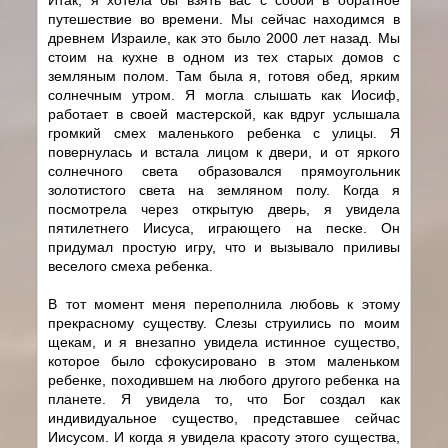
путешествие во времени. Мы сейчас находимся в
древнем Израиле, как это было 2000 лет назад. Мы
стоим на кухне в одном из тех старых домов с
земляным полом. Там была я, готовя обед, ярким
солнечным утром. Я могла слышать как Иосиф,
работает в своей мастерской, как вдруг услышала
громкий смех маленького ребенка с улицы. Я
повернулась и встала лицом к двери, и от яркого
солнечного света образовался прямоугольник
золотистого света на земляном полу. Когда я
посмотрела через открытую дверь, я увидела
пятилетнего Иисуса, играющего на песке. Он
придумал простую игру, что и вызывало приливы
веселого смеха ребенка.
В тот момент меня переполнила любовь к этому
прекрасному существу. Слезы струились по моим
щекам, и я внезапно увидела истинное существо,
которое было сфокусировано в этом маленьком
ребенке, походившем на любого другого ребенка на
планете. Я увидела то, что Бог создал как
индивидуальное существо, представшее сейчас
Иисусом. И когда я увидела красоту этого существа,