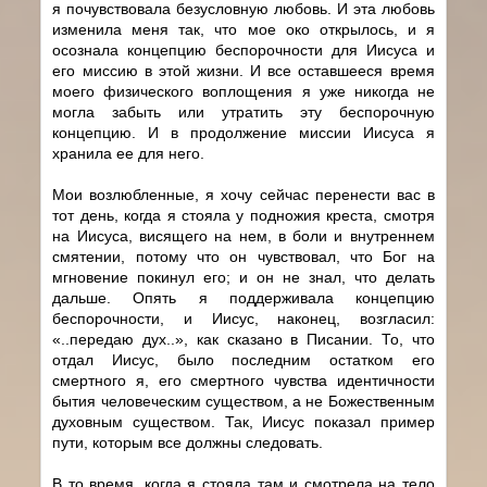
я почувствовала безусловную любовь. И эта любовь
изменила меня так, что мое око открылось, и я
осознала концепцию беспорочности для Иисуса и
его миссию в этой жизни. И все оставшееся время
моего физического воплощения я уже никогда не
могла забыть или утратить эту беспорочную
концепцию. И в продолжение миссии Иисуса я
хранила ее для него.
Мои возлюбленные, я хочу сейчас перенести вас в
тот день, когда я стояла у подножия креста, смотря
на Иисуса, висящего на нем, в боли и внутреннем
смятении, потому что он чувствовал, что Бог на
мгновение покинул его; и он не знал, что делать
дальше. Опять я поддерживала концепцию
беспорочности, и Иисус, наконец, возгласил:
«..передаю дух..», как сказано в Писании. То, что
отдал Иисус, было последним остатком его
смертного я, его смертного чувства идентичности
бытия человеческим существом, а не Божественным
духовным существом. Так, Иисус показал пример
пути, которым все должны следовать.
В то время, когда я стояла там и смотрела на тело