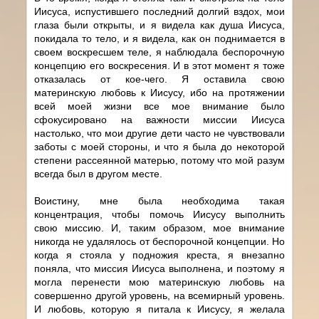
Иисуса, испустившего последний долгий вздох, мои
глаза были открыты, и я видела как душа Иисуса,
покидала то тело, и я видела, как он поднимается в
своем воскресшем теле, я наблюдала беспорочную
концепцию его воскресения. И в этот момент я тоже
отказалась от кое-чего. Я оставила свою
материнскую любовь к Иисусу, ибо на протяжении
всей моей жизни все мое внимание было
сфокусировано на важности миссии Иисуса
настолько, что мои другие дети часто не чувствовали
заботы с моей стороны, и что я была до некоторой
степени рассеянной матерью, потому что мой разум
всегда был в другом месте.
Воистину, мне была необходима такая
концентрация, чтобы помочь Иисусу выполнить
свою миссию. И, таким образом, мое внимание
никогда не удалялось от беспорочной концепции. Но
когда я стояла у подножия креста, я внезапно
поняла, что миссия Иисуса выполнена, и поэтому я
могла перенести мою материнскую любовь на
совершенно другой уровень, на всемирный уровень.
И любовь, которую я питала к Иисусу, я желала