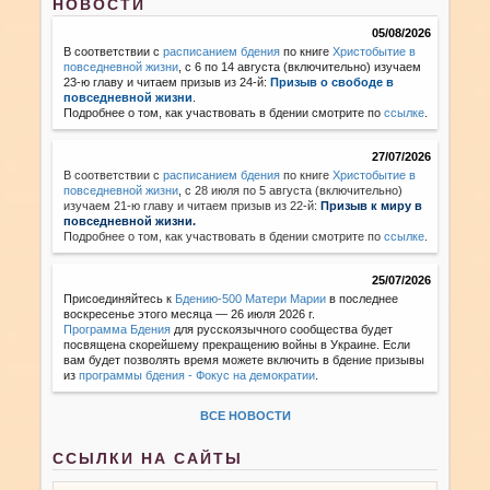
НОВОСТИ
05/08/2026
В соответствии с
расписанием бдения
по книге
Христобытие в
повседневной жизни
, с 6 по 14 августа (включительно) изучаем
23-ю главу и читаем призыв из 24-й:
Призыв о свободе в
повседневной жизни
.
Подробнее о том, как участвовать в бдении смотрите по
ссылке
.
27/07/2026
В соответствии с
расписанием бдения
по книге
Христобытие в
повседневной жизни
,
с 28 июля по 5 августа (включительно)
изучаем 21-ю главу и читаем призыв из 22-й:
Призыв к миру в
повседневной жизни.
Подробнее о том, как участвовать в бдении смотрите по
ссылке
.
25/07/2026
Присоединяйтесь к
Бдению-500 Матери Марии
в последнее
воскресенье этого месяца — 26 июля 2026 г.
Программа Бдения
для русскоязычного сообщества будет
посвящена скорейшему прекращению войны в Украине. Если
вам будет позволять время можете включить в бдение призывы
из
программы бдения - Фокус на демократии
.
ВСЕ НОВОСТИ
ССЫЛКИ НА САЙТЫ