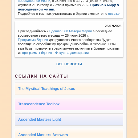
повседневной жизни
,
с 28 июля по 5 августа (включительно)
изучаем 21-ю главу и читаем призыв из 22-й:
Призыв к миру в
повседневной жизни.
Подробнее о том, как участвовать в бдении смотрите по
ссылке
.
25/07/2026
Присоединяйтесь к
Бдению-500 Матери Марии
в последнее
воскресенье этого месяца — 26 июля 2026 г.
Программа Бдения
для русскоязычного сообщества будет
посвящена скорейшему прекращению войны в Украине. Если
вам будет позволять время можете включить в бдение призывы
из
программы бдения - Фокус на демократии
.
ВСЕ НОВОСТИ
ССЫЛКИ НА САЙТЫ
The Mystical Teachings of Jesus
Transcendence Toolbox
Ascended Masters Light
Ascended Masters Answers