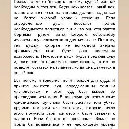
Позвольте мне объяснить, почему судный зов так
необходим в этот век. Когда начинается новый век,
планета и человечество в целом, должны подняться
на более высокий уровень сознания. Если
определенные души восстают против
необходимости подняться выше, то они становятся
мертвым грузом, из-за которого остальному
человечеству невозможно подняться выше. Поэтому,
тем душам, которые не воплотили энергии
предыдущего века, будет дана последняя
возможность. Некоторые души будут преданы суду
и, если они не принимают возможность, то им не
позволят остаться на планете, когда она движется в
новый век.
Вот почему я говорил, что я пришел для суда. Я
пришел вынести суд определенным темным
жизнепотокам и этот суд был вызван их
преследованием меня. В последующие века многие
христианские мученики были распяты или убиты
другими темными жизнепотоками, которые, из-за
этого получили свой приговор и были уведены с
планеты. Если бы это не произошло, Земля не
могла бы возвыситься к ее настоящему уровню