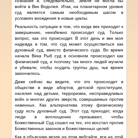
сознания и, следовательно, Земля не могла бы
войти в Век Водолея. Итак, на планетарном уровне
суд является самым необходимым шагом в
условиях вхождения в новые циклы.
Реальность ситуации в том, что когда век приходит к
завершению, неизбежно происходит суд. Только
вопрос, как это происходит. В этот день и век моя
надежда в том, что суд может осуществиться как
духовный суд, вместо физического суда. Во время
начала Века Рыб суд в основном происходил как
физический суд, и поэтому так много людей мучили
и убивали, чтобы осудить группы душ, чье время
закончилось.
Даже сейчас вы видите, что это происходит в
обществе в виде абортов, детской проституции,
насилия над детьми, терроризма, несправедливых
войн и многих других зверств, совершаемых против
невинных. Как альтернатива этому физическому
суду есть духовный суд. Этот суд приходит, когда
люди в воплощении призывают, чтобы
Божественный Суд сошел на тех, кто восстал против
Божественных законов и Божественных целей.
Как я объясняю везде на этом вебсайте, все на этой