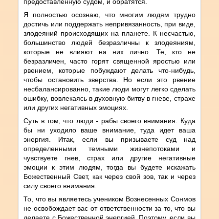
предоставленную судом, и обратятся.
Я полностью осознаю, что многим людям трудно
достичь или поддержать непривязанность, при виде,
злодеяний происходящих на планете. К несчастью,
большинство людей безразличны к злодеяниям,
которые не влияют на них лично. Те, кто не
безразличен, часто горят священной яростью или
рвением, которые побуждают делать что-нибудь,
чтобы остановить зверства. Но если это рвение
несбалансированно, такие люди могут легко сделать
ошибку, вовлекаясь в духовную битву в гневе, страхе
или других негативных эмоциях.
Суть в том, что люди - рабы своего внимания. Куда
бы ни уходило ваше внимание, туда идет ваша
энергия. Итак, если вы призываете суд над
определенными темными жизнепотоками и
чувствуете гнев, страх или другие негативные
эмоции к этим людям, тогда вы будете искажать
Божественный Свет, как через свой зов, так и через
силу своего внимания.
То, что вы являетесь учеником Вознесенных Сонмов
не освобождает вас от ответственности за то, что вы
делаете с Божественной энергией. Поэтому, если вы