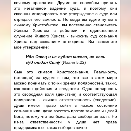
вечному проклятию. Другие не способны принять
это негативное видение суда, и поэтому они
склонны игнорировать мое утверждение о суде или
отрицают его важность. Но когда вы идете путем к
личному Христобытию, вы постепенно становитесь
Живым Христом в действии, и единственное
служение Живого Христа - выносить суд сознания
Христа над сознанием антихриста. Вы вспомните
мое утверждение:
Ибо Отец и не судит никого, но весь
суд отдал Сыну
(Иоанн 5:22)
Сын это символ Христосознания. Реальность,
(стоящая) за судом в том, что все в этом мире
можно понимать с точки зрения полярностей, таких,
как закон действия и следствия. Одна полярность
это свободная воля (действие) и соответствующая
полярность - личная ответственность (следствие).
Души имеют право сойти в низкое состояние
сознания или, даже восстать против законов и целей
Бога, потому что им была дана свободная воля. Но
из-за ответственности у души нет права
придерживаться таких выборов вечно.