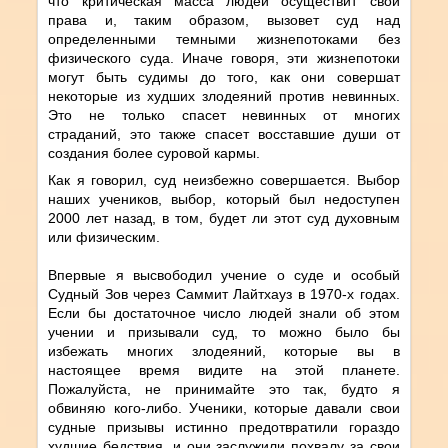
что критическая масса людей осуществит свои
права и, таким образом, вызовет суд над
определенными темными жизнепотоками без
физического суда. Иначе говоря, эти жизнепотоки
могут быть судимы до того, как они совершат
некоторые из худших злодеяний против невинных.
Это не только спасет невинных от многих
страданий, это также спасет восставшие души от
создания более суровой кармы.
Как я говорил, суд неизбежно совершается. Выбор
наших учеников, выбор, который был недоступен
2000 лет назад, в том, будет ли этот суд духовным
или физическим.
Впервые я высвободил учение о суде и особый
Судный Зов через Саммит Лайтхауз в 1970-х годах.
Если бы достаточное число людей знали об этом
учении и призывали суд, то можно было бы
избежать многих злодеяний, которые вы в
настоящее время видите на этой планете.
Пожалуйста, не принимайте это так, будто я
обвиняю кого-либо. Ученики, которые давали свои
судные призывы истинно предотвратили гораздо
худшие бедствия, и они заслужили похвалу за свои