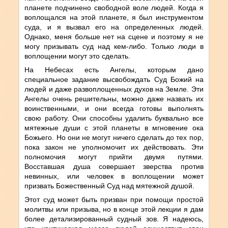
планете подчинено свободной воле людей. Когда я
воплощался на этой планете, я был инструментом
суда, и я вызвал его на определенных людей.
Однако, меня больше нет на сцене и поэтому я не
могу призывать суд над кем-либо. Только люди в
воплощении могут это сделать.
На Небесах есть Ангелы, которым дано
специальное задание высвобождать Суд Божий на
людей и даже развоплощенных духов на Земле. Эти
Ангелы очень решительны, можно даже назвать их
воинственными, и они всегда готовы выполнять
свою работу. Они способны удалить буквально все
мятежные души с этой планеты в мгновение ока
Божьего. Но они не могут ничего сделать до тех пор,
пока закон не уполномочит их действовать. Эти
полномочия могут прийти двумя путями.
Восставшая душа совершает зверства против
невинных, или человек в воплощении может
призвать Божественный Суд над мятежной душой.
Этот суд может быть призван при помощи простой
молитвы или призыва, но в конце этой лекции я дам
более детализированный судный зов. Я надеюсь,