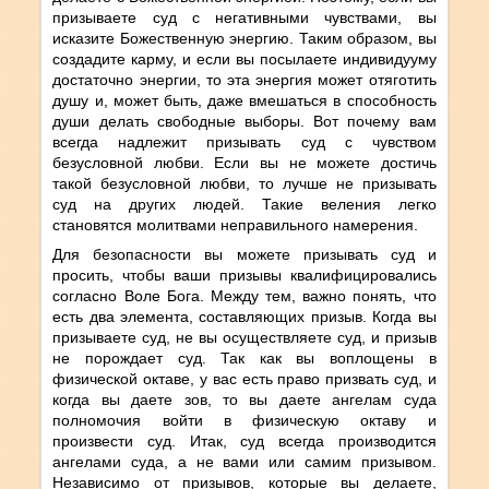
призываете суд с негативными чувствами, вы
исказите Божественную энергию. Таким образом, вы
создадите карму, и если вы посылаете индивидууму
достаточно энергии, то эта энергия может отяготить
душу и, может быть, даже вмешаться в способность
души делать свободные выборы. Вот почему вам
всегда надлежит призывать суд с чувством
безусловной любви. Если вы не можете достичь
такой безусловной любви, то лучше не призывать
суд на других людей. Такие веления легко
становятся молитвами неправильного намерения.
Для безопасности вы можете призывать суд и
просить, чтобы ваши призывы квалифицировались
согласно Воле Бога. Между тем, важно понять, что
есть два элемента, составляющих призыв. Когда вы
призываете суд, не вы осуществляете суд, и призыв
не порождает суд. Так как вы воплощены в
физической октаве, у вас есть право призвать суд, и
когда вы даете зов, то вы даете ангелам суда
полномочия войти в физическую октаву и
произвести суд. Итак, суд всегда производится
ангелами суда, а не вами или самим призывом.
Независимо от призывов, которые вы делаете,