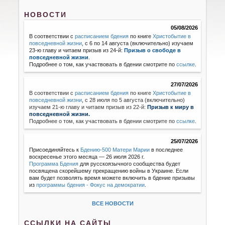
НОВОСТИ
05/08/2026
В соответствии с
расписанием бдения
по книге
Христобытие в
повседневной жизни
, с 6 по 14 августа (включительно) изучаем
23-ю главу и читаем призыв из 24-й:
Призыв о свободе в
повседневной жизни
.
Подробнее о том, как участвовать в бдении смотрите по
ссылке
.
27/07/2026
В соответствии с
расписанием бдения
по книге
Христобытие в
повседневной жизни
,
с 28 июля по 5 августа (включительно)
изучаем 21-ю главу и читаем призыв из 22-й:
Призыв к миру в
повседневной жизни.
Подробнее о том, как участвовать в бдении смотрите по
ссылке
.
25/07/2026
Присоединяйтесь к
Бдению-500 Матери Марии
в последнее
воскресенье этого месяца — 26 июля 2026 г.
Программа Бдения
для русскоязычного сообщества будет
посвящена скорейшему прекращению войны в Украине. Если
вам будет позволять время можете включить в бдение призывы
из
программы бдения - Фокус на демократии
.
ВСЕ НОВОСТИ
ССЫЛКИ НА САЙТЫ