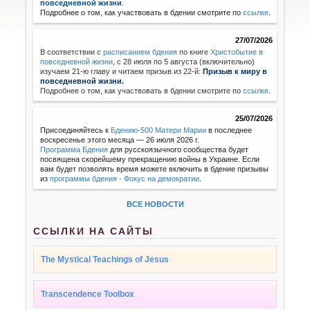
повседневной жизни
.
Подробнее о том, как участвовать в бдении смотрите по
ссылке
.
27/07/2026
В соответствии с
расписанием бдения
по книге
Христобытие в
повседневной жизни
,
с 28 июля по 5 августа (включительно)
изучаем 21-ю главу и читаем призыв из 22-й:
Призыв к миру в
повседневной жизни.
Подробнее о том, как участвовать в бдении смотрите по
ссылке
.
25/07/2026
Присоединяйтесь к
Бдению-500 Матери Марии
в последнее
воскресенье этого месяца — 26 июля 2026 г.
Программа Бдения
для русскоязычного сообщества будет
посвящена скорейшему прекращению войны в Украине. Если
вам будет позволять время можете включить в бдение призывы
из
программы бдения - Фокус на демократии
.
ВСЕ НОВОСТИ
ССЫЛКИ НА САЙТЫ
The Mystical Teachings of Jesus
Transcendence Toolbox