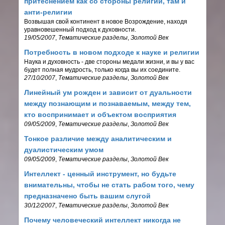
притеснением как со стороны религии, там и
анти-религии
Возвышая свой континент в новое Возрождение, находя
уравновешенный подход к духовности.
19/05/2007
,
Тематические разделы
,
Золотой Век
Потребность в новом подходе к науке и религии
Наука и духовность - две стороны медали жизни, и вы у вас
будет полная мудрость, только когда вы их соедините.
27/10/2007
,
Тематические разделы
,
Золотой Век
Линейный ум рожден и зависит от дуальности
между познающим и познаваемым, между тем,
кто воспринимает и объектом восприятия
09/05/2009
,
Тематические разделы
,
Золотой Век
Тонкое различие между аналитическим и
дуалистическим умом
09/05/2009
,
Тематические разделы
,
Золотой Век
Интеллект - ценный инструмент, но будьте
внимательны, чтобы не стать рабом того, чему
предназначено быть вашим слугой
30/12/2007
,
Тематические разделы
,
Золотой Век
Почему человеческий интеллект никогда не