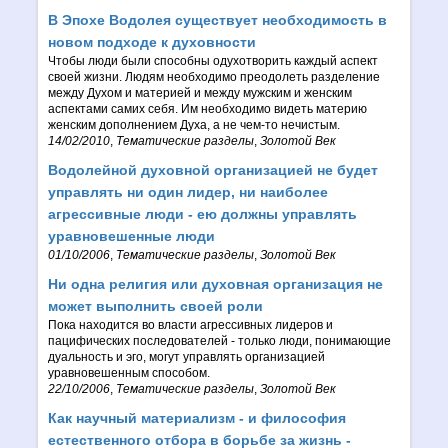
В Эпохе Водолея существует необходимость в
новом подходе к духовности
Чтобы люди были способны одухотворить каждый аспект
своей жизни. Людям необходимо преодолеть разделение
между Духом и материей и между мужским и женским
аспектами самих себя. Им необходимо видеть материю
женским дополнением Духа, а не чем-то нечистым.
14/02/2010
,
Тематические разделы
,
Золотой Век
Водолейной духовной организацией не будет
управлять ни один лидер, ни наиболее
агрессивные люди - ею должны управлять
уравновешенные люди
01/10/2006
,
Тематические разделы
,
Золотой Век
Ни одна религия или духовная организация не
может выполнить своей роли
Пока находится во власти агрессивных лидеров и
пацифических последователей - только люди, понимающие
дуальность и эго, могут управлять организацией
уравновешенным способом.
22/10/2006
,
Тематические разделы
,
Золотой Век
Как научный материализм - и философия
естественного отбора в борьбе за жизнь -