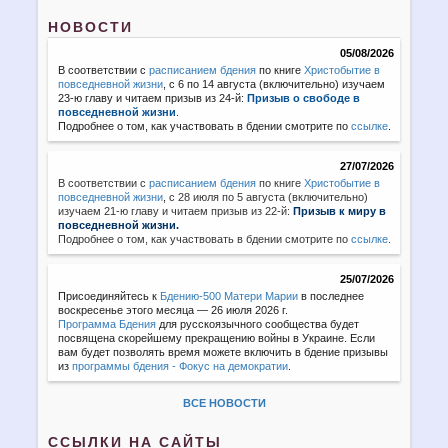
НОВОСТИ
05/08/2026
В соответствии с
расписанием бдения
по книге
Христобытие в
повседневной жизни
, с 6 по 14 августа (включительно) изучаем
23-ю главу и читаем призыв из 24-й:
Призыв о свободе в
повседневной жизни
.
Подробнее о том, как участвовать в бдении смотрите по
ссылке
.
27/07/2026
В соответствии с
расписанием бдения
по книге
Христобытие в
повседневной жизни
,
с 28 июля по 5 августа (включительно)
изучаем 21-ю главу и читаем призыв из 22-й:
Призыв к миру в
повседневной жизни.
Подробнее о том, как участвовать в бдении смотрите по
ссылке
.
25/07/2026
Присоединяйтесь к
Бдению-500 Матери Марии
в последнее
воскресенье этого месяца — 26 июля 2026 г.
Программа Бдения
для русскоязычного сообщества будет
посвящена скорейшему прекращению войны в Украине. Если
вам будет позволять время можете включить в бдение призывы
из
программы бдения - Фокус на демократии
.
ВСЕ НОВОСТИ
ССЫЛКИ НА САЙТЫ