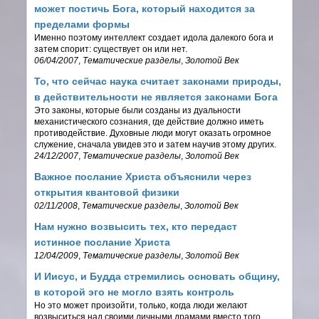
может постичь Бога, который находится за
пределами формы
Именно поэтому интеллект создает идола далекого бога и
затем спорит: существует он или нет.
06/04/2007
,
Тематические разделы
,
Золотой Век
То, что сейчас наука считает законами природы,
в действительности не является законами Бога
Это законы, которые были созданы из дуальности
механистического сознания, где действие должно иметь
противодействие. Духовные люди могут оказать огромное
служение, сначала увидев это и затем научив этому других.
24/12/2007
,
Тематические разделы
,
Золотой Век
Важное послание Христа объяснили через
открытия квантовой физики
02/11/2008
,
Тематические разделы
,
Золотой Век
Нам нужно возвысить тех, кто передаст
истинное послание Христа
12/04/2009
,
Тематические разделы
,
Золотой Век
И Иисус, и Будда стремились основать общину,
в которой эго не могло взять контроль
Но это может произойти, только, когда люди желают
возвыситься над своими личными драмами вместо того,