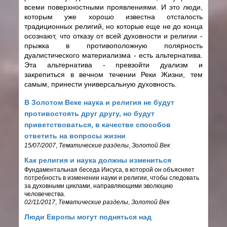
всеми поверхностными проявлениями. И это люди,
которым уже хорошо известна отсталость
традиционных религий, но которые еще не до конца
осознают, что отказу от всей духовности и религии -
прыжка в противоположную полярность
дуалистического материализма - есть альтернатива.
Эта альтернатива - превзойти дуализм и
закрепиться в вечном течении Реки Жизни, тем
самым, принести универсальную духовность.
В Золотом Веке наука и религия не будут
противостоять друг другу, но будут
приветствоваться, в качестве способов
ответить на вопросы жизни
15/07/2007
,
Тематические разделы
,
Золотой Век
Как религия и наука должны измениться
Фундаментальная беседа Иисуса, в которой он объясняет
потребность в изменении науки и религии, чтобы следовать
за духовными циклами, направляющими эволюцию
человечества.
02/11/2017
,
Тематические разделы
,
Золотой Век
Люди Европы могут подняться над