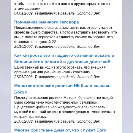
чтобы позволить своим эго или эго других скрываться за
этими драмами.
04/01/2009
,
Тематические разделы
,
Золотой Век
Понимание змеиного заговора
Предназначенного сначала заставить вас отвернуться от
своего высшего существа, а потом заставить вас верить, что
вы не можете вернуться к единству своими выборами, что
становится ловушкой-22.
20/10/2006
,
Тематические разделы
,
Золотой Век
Как хитрость эго и падшего сознания исказила
большинство религий и духовных движений
Единственный выход из этого: осознать, что внешняя
организация или учение не ключ к спасению.
27/06/2008
,
Тематические разделы
,
Золотой Век
Монотеистические религии НЕ были созданы
Богом
После уничтожения религии Матери, большинство людей
было соблазнено монотеистическими религиями.
Существует крайняя необходимость сбалансировать
мужской и женский аспект в религии уходя от монотеизма к
интраинтратеизму.
26/06/2008
,
Тематические разделы
,
Золотой Век
Многие христиане думают, что служат Богу