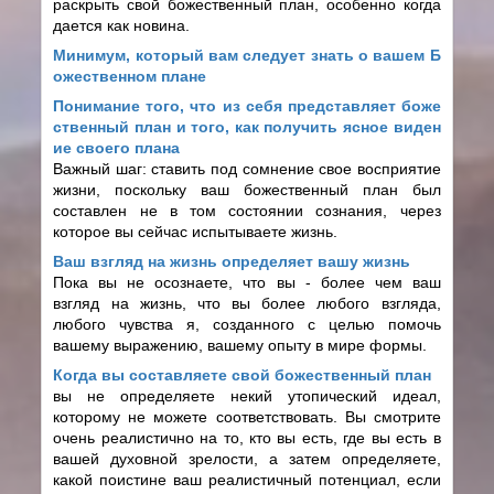
раскрыть свой божественный план, особенно когда
дается как новина.
Минимум, который вам следует знать о вашем Б
ожественном плане
Понимание того, что из себя представляет боже
ственный план и того, как получить ясное виден
ие своего плана
Важный шаг: ставить под сомнение свое восприятие
жизни, поскольку ваш божественный план был
составлен не в том состоянии сознания, через
которое вы сейчас испытываете жизнь.
Ваш взгляд на жизнь определяет вашу жизнь
Пока вы не осознаете, что вы - более чем ваш
взгляд на жизнь, что вы более любого взгляда,
любого чувства я, созданного с целью помочь
вашему выражению, вашему опыту в мире формы.
Когда вы составляете свой божественный план
вы не определяете некий утопический идеал,
которому не можете соответствовать. Вы смотрите
очень реалистично на то, кто вы есть, где вы есть в
вашей духовной зрелости, а затем определяете,
какой поистине ваш реалистичный потенциал, если