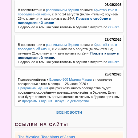
05/08/2026
В соответствии с
расписанием бдения
по книге
Христобытие в
повседневной жизни
, с 6 по 14 августа (включительно) изучаем
23-ю главу и читаем призыв из 24-й:
Призыв о свободе в
повседневной жизни
.
Подробнее о том, как участвовать в бдении смотрите по
ссылке
.
27/07/2026
В соответствии с
расписанием бдения
по книге
Христобытие в
повседневной жизни
,
с 28 июля по 5 августа (включительно)
изучаем 21-ю главу и читаем призыв из 22-й:
Призыв к миру в
повседневной жизни.
Подробнее о том, как участвовать в бдении смотрите по
ссылке
.
25/07/2026
Присоединяйтесь к
Бдению-500 Матери Марии
в последнее
воскресенье этого месяца — 26 июля 2026 г.
Программа Бдения
для русскоязычного сообщества будет
посвящена скорейшему прекращению войны в Украине. Если
вам будет позволять время можете включить в бдение призывы
из
программы бдения - Фокус на демократии
.
ВСЕ НОВОСТИ
ССЫЛКИ НА САЙТЫ
The Mystical Teachings of Jesus