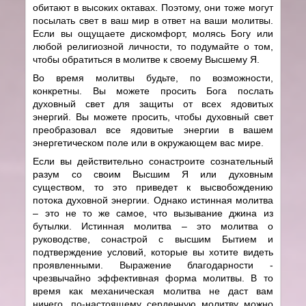
обитают в высоких октавах. Поэтому, они тоже могут
посылать свет в ваш мир в ответ на ваши молитвы.
Если вы ощущаете дискомфорт, молясь Богу или
любой религиозной личности, то подумайте о том,
чтобы обратиться в молитве к своему Высшему Я.
Во время молитвы будьте, по возможности,
конкретны. Вы можете просить Бога послать
духовный свет для защиты от всех ядовитых
энергий. Вы можете просить, чтобы духовный свет
преобразовал все ядовитые энергии в вашем
энергетическом поле или в окружающем вас мире.
Если вы действительно сонастроите сознательный
разум со своим Высшим Я или духовным
существом, то это приведет к высвобождению
потока духовной энергии. Однако истинная молитва
– это не то же самое, что вызывание джина из
бутылки. Истинная молитва – это молитва о
руководстве, сонастрой с высшим Бытием и
подтверждение условий, которые вы хотите видеть
проявленными. Выражение благодарности -
чрезвычайно эффективная форма молитвы. В то
время как механическая молитва не даст вам
ничего, по-настоящему сердечную молитву можно