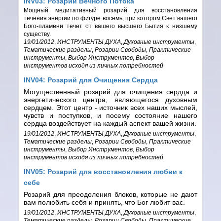
INV03: Розарий Вечного Потока
Мощный медитативный розарий для восстановления
течения энергии по фигуре восемь, при котором Свет вашего
Бого-пламени течет от вашего высшего Бытия к низшему
существу.
19/01/2012
,
ИНСТРУМЕНТЫ ДУХА
,
Духовные инструменты
,
Тематические разделы
,
Розарии Свободы
,
Практические
инструменты
,
Выбор Инструментов
,
Выбор
инструментов исходя из личных потребностей
INV04: Розарий для Очищения Сердца
Могущественный розарий для очищения сердца и
энергетического центра, являющегося духовным
сердцем. Этот центр - источник всех наших мыслей,
чувств и поступков, и посему состояние нашего
сердца воздействует на каждый аспект вашей жизни.
19/01/2012
,
ИНСТРУМЕНТЫ ДУХА
,
Духовные инструменты
,
Тематические разделы
,
Розарии Свободы
,
Практические
инструменты
,
Выбор Инструментов
,
Выбор
инструментов исходя из личных потребностей
INV05: Розарий для восстановления любви к
себе
Розарий для преодоления блоков, которые не дают
вам полюбить себя и принять, что Бог любит вас.
19/01/2012
,
ИНСТРУМЕНТЫ ДУХА
,
Духовные инструменты
,
Тематические разделы
,
Розарии Свободы
,
Практические