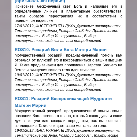
(оригинальная версия)
Призовите бесконечный свет Бога и направьте его в
определенные личные и планетарные обстоятельства,
таким образом перестраивая их в соответствии с
наивысшим видением.
17/01/2012
,
ИНСТРУМЕНТЫ ДУХА
,
Духовные инструменты
,
Тематические разделы
,
Розарии Свободы
,
Практические
инструменты
,
Выбор Инструментов
,
Выбор
инструментов исходя из личных потребностей
ROS10: Розарий Воли Бога Матери Марии
Могущественный розарий, предназначенный помочь вам
отречься от иллюзий эго и воссоединиться с вашим высшим
Я. Также предназначен для проявления Царства Божьего на
Земле и очищения вашего тела идентичности.
19/01/2012
,
ИНСТРУМЕНТЫ ДУХА
,
Духовные инструменты
,
Тематические разделы
,
Розарии Свободы
,
Практические
инструменты
,
Выбор Инструментов
,
Выбор
инструментов исходя из личных потребностей
ROS11: Розарий Всепроникающей Мудрости
Матери Марии
Могущественный розарий, предназначенный помочь вам в
познании божественного плана, который ваша душа и ваши
духовные учителя создали перед тем, как вы сошли в
воплощение. Также очищает ваше ментальное тело.
19/01/2012
,
ИНСТРУМЕНТЫ ДУХА
,
Духовные инструменты
,
Тематические разделы
,
Розарии Свободы
,
Практические