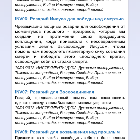
инструменты
,
Выбор Инструментов
,
Выбор
инструментов исходя из личных потребностей
INV06: Розарий Иисуса для победы над смертью
Чрезвычайно мощный розарий для освобождения от
моментумов прошлого - призраков, которые мы
создали на протяжении своих предыдущих
воплощений, когда привыкали к несовершенным
условиям Земли. Высвобожден Иисусом, чтобы
помочь нам преодолеть планетарную силу сознания
смерти и победить этого «последнего врага»,
освобождая себя от страха смерти.
19/01/2012
,
ИНСТРУМЕНТЫ ДУХА
,
Духовные инструменты
,
Тематические разделы
,
Розарии Свободы
,
Практические
инструменты
,
Выбор Инструментов
,
Выбор
инструментов исходя из личных потребностей
INV07: Розарий для Воссоединения
Розарий, предназначенный помочь вам восстановить
единство между вашим Высшим и низшим существом.
19/01/2012
,
ИНСТРУМЕНТЫ ДУХА
,
Духовные инструменты
,
Тематические разделы
,
Розарии Свободы
,
Практические
инструменты
,
Выбор Инструментов
,
Выбор
инструментов исходя из личных потребностей
INV08: Розарий для возвышения над прошлым
Призовите свет, чтобы освободить себя от болезненных