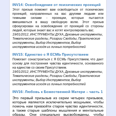
INV14: Освобождение от психических проекций
Этот призыв поможет вам освободиться от психических
проекций, направленных на вас другими людьми или
темными силами - проекции, которые пытаются
вмешиваться в вашу свободную волю. Этот призыв
сфокусирован на освобождение от проекций со стороны
людей, которые знают вас и хотят контролировать вас.
19/01/2012
,
ИНСТРУМЕНТЫ ДУХА
,
Духовные инструменты
,
Тематические разделы
,
Розарии Свободы
,
Практические
инструменты
,
Выбор Инструментов
,
Выбор
инструментов исходя из личных потребностей
INV15: Единство с Я ЕСМЬ Присутствием
Помогает сонастроиться с Я ЕСМЬ Присутствием, что дает
основу для построения чувства идентичности, основанного
на единстве со своим Присутствием.
19/01/2012
,
ИНСТРУМЕНТЫ ДУХА
,
Духовные инструменты
,
Тематические разделы
,
Розарии Свободы
,
Практические
инструменты
,
Выбор Инструментов
,
Выбор
инструментов исходя из личных потребностей
INV16: Любовь к Божественной Матери – часть 1
Это первый призызыв из серии четырех призывов,
которые являются исключительно мощными, чтобы
помочь нам превзойти старое чувство идентичности,
а также старые шаблоны мышления и ментальные
образы. Они специально высвобождены, чтобы