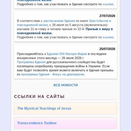
Подробнее о том, как участвовать в бдении смотрите по
ссылке
.
27/07/2026
В соответствии с
расписанием бдения
по книге
Христобытие в
повседневной жизни
,
с 28 июля по 5 августа (включительно)
изучаем 21-ю главу и читаем призыв из 22-й:
Призыв к миру в
повседневной жизни.
Подробнее о том, как участвовать в бдении смотрите по
ссылке
.
25/07/2026
Присоединяйтесь к
Бдению-500 Матери Марии
в последнее
воскресенье этого месяца — 26 июля 2026 г.
Программа Бдения
для русскоязычного сообщества будет
посвящена скорейшему прекращению войны в Украине. Если
вам будет позволять время можете включить в бдение призывы
из
программы бдения - Фокус на демократии
.
ВСЕ НОВОСТИ
ССЫЛКИ НА САЙТЫ
The Mystical Teachings of Jesus
Transcendence Toolbox