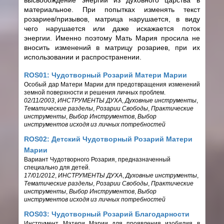
материальное. При попытках изменять текст
розариев/призывов, матрица нарушается, в виду
чего нарушается или даже искажается поток
энергии. Именно поэтому Мать Мария просила не
вносить изменений в матрицу розариев, при их
использовании и распространении.
ROS01: Чудотворный Розарий Матери Марии
Особый дар Матери Марии для предотвращения изменений
земной поверхности и решения личных проблем.
02/11/2003
,
ИНСТРУМЕНТЫ ДУХА
,
Духовные инструменты
,
Тематические разделы
,
Розарии Свободы
,
Практические
инструменты
,
Выбор Инструментов
,
Выбор
инструментов исходя из личных потребностей
ROS02: Детский Чудотворный Розарий Матери
Марии
Вариант Чудотворного Розария, предназначенный
специально для детей.
17/01/2012
,
ИНСТРУМЕНТЫ ДУХА
,
Духовные инструменты
,
Тематические разделы
,
Розарии Свободы
,
Практические
инструменты
,
Выбор Инструментов
,
Выбор
инструментов исходя из личных потребностей
ROS03: Чудотворный Розарий Благодарности
Инструмент Матери Марии для проявления изобилия в