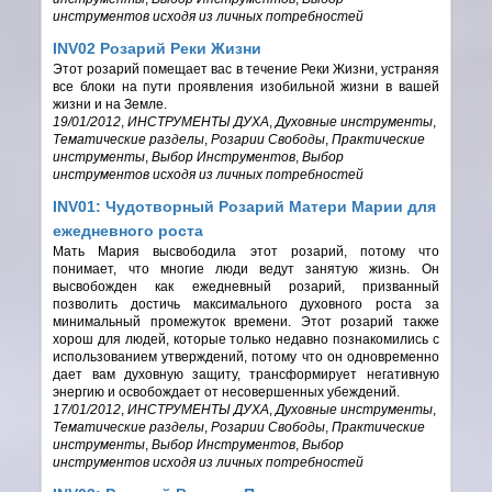
инструментов исходя из личных потребностей
INV02 Розарий Реки Жизни
Этот розарий помещает вас в течение Реки Жизни, устраняя
все блоки на пути проявления изобильной жизни в вашей
жизни и на Земле.
19/01/2012
,
ИНСТРУМЕНТЫ ДУХА
,
Духовные инструменты
,
Тематические разделы
,
Розарии Свободы
,
Практические
инструменты
,
Выбор Инструментов
,
Выбор
инструментов исходя из личных потребностей
INV01: Чудотворный Розарий Матери Марии для
ежедневного роста
Мать Мария высвободила этот розарий, потому что
понимает, что многие люди ведут занятую жизнь. Он
высвобожден как ежедневный розарий, призванный
позволить достичь максимального духовного роста за
минимальный промежуток времени. Этот розарий также
хорош для людей, которые только недавно познакомились с
использованием утверждений, потому что он одновременно
дает вам духовную защиту, трансформирует негативную
энергию и освобождает от несовершенных убеждений.
17/01/2012
,
ИНСТРУМЕНТЫ ДУХА
,
Духовные инструменты
,
Тематические разделы
,
Розарии Свободы
,
Практические
инструменты
,
Выбор Инструментов
,
Выбор
инструментов исходя из личных потребностей