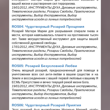
вашей жизни и растворения сил терроризма.
19/01/2012
,
ИНСТРУМЕНТЫ ДУХА
,
Духовные инструменты
,
Тематические разделы
,
Розарии Свободы
,
Практические
инструменты
,
Выбор Инструментов
,
Выбор
инструментов исходя из личных потребностей
ROS04: Чудотворный Розарий Прощения
Розарий Матери Марии для разрывания спирали гнева и
мести, которая навязывалась планете на протяжении тысяч
лет. Также могущественный инструмент для защиты вашей
собственной духовной свободы.
17/01/2012
,
ИНСТРУМЕНТЫ ДУХА
,
Духовные инструменты
,
Тематические разделы
,
Розарии Свободы
,
Практические
инструменты
,
Выбор Инструментов
,
Выбор
инструментов исходя из личных потребностей
ROS05: Розарий Безусловной Любви
Очень мощный розарий, предназначенный для помощи в
уничтожении всех сил анти-любви в вашем существе и на
Земле и воссоединении с вашей первой любовью к вашему Я
ЕСМЬ Присутствию и вечно текущей рекой жизни Бога.
19/01/2012
,
ИНСТРУМЕНТЫ ДУХА
,
Духовные инструменты
,
Тематические разделы
,
Розарии Свободы
,
Практические
инструменты
,
Выбор Инструментов
,
Выбор
инструментов исходя из личных потребностей
ROS06: Чудотворный Розарий Приятия
Этот розарий был высвобожден Матерью Марией, чтобы