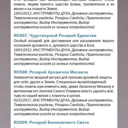
помочь людям принять царство Божье, проявленное в их
жизни и на планете Земля.
19/01/2012
,
ИНСТРУМЕНТЫ ДУХА
,
Духовные инструменты
,
Тематические разделы
,
Розарии Свободы
,
Практические
инструменты
,
Выбор Инструментов
,
Выбор
инструментов исходя из личных потребностей
ROS07: Чудотворный Розарий Единства
Особый розарий для достижения или расширения вашего
осознания духовного я, духовного царства и Бога.
19/01/2012
,
ИНСТРУМЕНТЫ ДУХА
,
Духовные инструменты
,
Тематические разделы
,
Розарии Свободы
,
Практические
инструменты
,
Выбор Инструментов
,
Выбор
инструментов исходя из личных потребностей
ROS08: Розарий Архангела Михаила
Невероятно мощный ритуал для призыва духовной защиты
для себя, других и Земли. Специально высвобожденный,
чтобы помочь нам изменить мир, давая Архангелу Михаилу и
миллионам его Ангелов Синего Пламени власть удалить всю
тьму из нашей жизни с планеты в целом.
02/11/2017
,
ИНСТРУМЕНТЫ ДУХА
,
Духовные инструменты
,
Тематические разделы
,
Розарии Свободы
,
Практические
инструменты
,
Выбор Инструментов
,
Выбор
инструментов исходя из личных потребностей
ROS09: Розарий Бесконечного Света