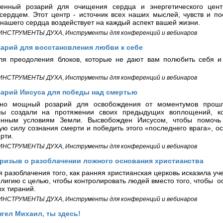
енный розарий для очищения сердца и энергетического цент
сердцем. Этот центр - источник всех наших мыслей, чувств и по
нашего сердца воздействует на каждый аспект вашей жизни.
ИНСТРУМЕНТЫ ДУХА
,
Инструменты для конференций и вебинаров
зарий для восстановления любви к себе
ля преодоления блоков, которые не дают вам полюбить себя и 
ИНСТРУМЕНТЫ ДУХА
,
Инструменты для конференций и вебинаров
зарий Иисуса для победы над смертью
йно мощный розарий для освобождения от моментумов прошло
мы создали на протяжении своих предыдущих воплощений, ко
енным условиям Земли. Высвобожден Иисусом, чтобы помочь
ую силу сознания смерти и победить этого «последнего врага», о
рти.
ИНСТРУМЕНТЫ ДУХА
,
Инструменты для конференций и вебинаров
ризыв о разоблачении ложного основания христианства
 разоблачения того, как ранняя христианская церковь исказила уч
лигию с целью, чтобы контролировать людей вместо того, чтобы о
ых тираний.
ИНСТРУМЕНТЫ ДУХА
,
Инструменты для конференций и вебинаров
нгел Михаил, ты здесь!