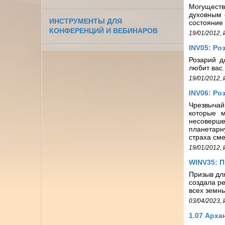
Могуществ
духовным 
ИНСТРУМЕНТЫ ДЛЯ
состояние 
КОНФЕРЕНЦИЙ И ВЕБИНАРОВ
19/01/2012
,
INV05: Ро
Розарий д
любит вас.
19/01/2012
,
INV06: Ро
Чрезвыча
которые 
несоверш
планетарн
страха сме
19/01/2012
,
WINV35: П
Призыв для
создала ре
всех земн
03/04/2023
,
1.07 Арха