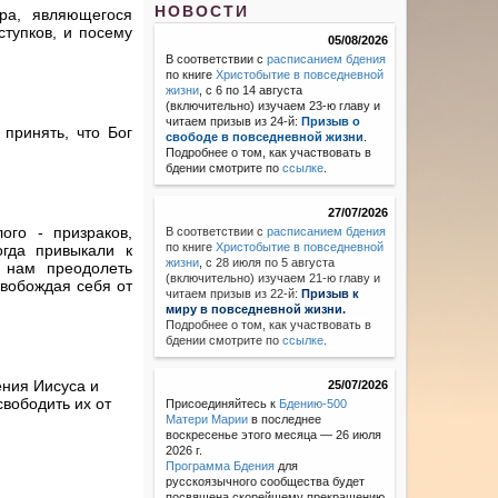
НОВОСТИ
ра, являющегося
ступков, и посему
05/08/2026
В соответствии с
расписанием бдения
по книге
Христобытие в повседневной
жизни
, с 6 по 14 августа
(включительно) изучаем 23-ю главу и
читаем призыв из 24-й:
Призыв о
принять, что Бог
свободе в повседневной жизни
.
Подробнее о том, как участвовать в
бдении смотрите по
ссылке
.
27/07/2026
го - призраков,
В соответствии с
расписанием бдения
по книге
Христобытие в повседневной
гда привыкали к
жизни
,
с 28 июля по 5 августа
 нам преодолеть
(включительно) изучаем 21-ю главу и
свобождая себя от
читаем призыв из 22-й:
Призыв к
миру в повседневной жизни.
Подробнее о том, как участвовать в
бдении смотрите по
ссылке
.
ения Иисуса и
25/07/2026
свободить их от
Присоединяйтесь к
Бдению-500
Матери Марии
в последнее
воскресенье этого месяца — 26 июля
2026 г.
Программа Бдения
для
русскоязычного сообщества будет
посвящена скорейшему прекращению