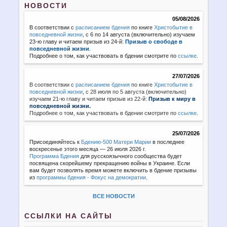
НОВОСТИ
05/08/2026
В соответствии с
расписанием бдения
по книге
Христобытие в
повседневной жизни
, с 6 по 14 августа (включительно) изучаем
23-ю главу и читаем призыв из 24-й:
Призыв о свободе в
повседневной жизни
.
Подробнее о том, как участвовать в бдении смотрите по
ссылке
.
27/07/2026
В соответствии с
расписанием бдения
по книге
Христобытие в
повседневной жизни
,
с 28 июля по 5 августа (включительно)
изучаем 21-ю главу и читаем призыв из 22-й:
Призыв к миру в
повседневной жизни.
Подробнее о том, как участвовать в бдении смотрите по
ссылке
.
25/07/2026
Присоединяйтесь к
Бдению-500 Матери Марии
в последнее
воскресенье этого месяца — 26 июля 2026 г.
Программа Бдения
для русскоязычного сообщества будет
посвящена скорейшему прекращению войны в Украине. Если
вам будет позволять время можете включить в бдение призывы
из
программы бдения - Фокус на демократии
.
ВСЕ НОВОСТИ
ССЫЛКИ НА САЙТЫ