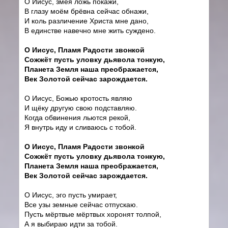
О Иисус, змея ложь покажи,
В глазу моём брёвна сейчас обнажи,
И коль различение Христа мне дано,
В единстве навечно мне жить суждено.
О Иисус, Пламя Радости звонкой
Сожжёт пусть уловку дьявола тонкую,
Планета Земля наша преображается,
Век Золотой сейчас зарождается.
О Иисус, Божью кротость являю
И щёку другую свою подставляю.
Когда обвинения льются рекой,
Я внутрь иду и сливаюсь с тобой.
О Иисус, Пламя Радости звонкой
Сожжёт пусть уловку дьявола тонкую,
Планета Земля наша преображается,
Век Золотой сейчас зарождается.
О Иисус, эго пусть умирает,
Все узы земные сейчас отпускаю.
Пусть мёртвые мёртвых хоронят толпой,
А я выбираю идти за тобой.