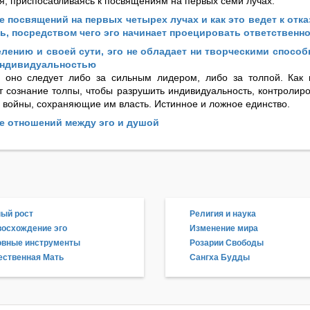
я, приспосабливаясь к посвящениям на первых семи лучах.
 посвящений на первых четырех лучах и как это ведет к отка
ь, посредством чего эго начинает проецировать ответственно
лению и своей сути, эго не обладает ни творческими способ
индивидуальностью
 оно следует либо за сильным лидером, либо за толпой. Как
т сознание толпы, чтобы разрушить индивидуальность, контролир
ь войны, сохраняющие им власть. Истинное и ложное единство.
е отношений между эго и душой
ый рост
Религия и наука
осхождение эго
Изменение мира
овные инструменты
Розарии Свободы
ственная Мать
Сангха Будды