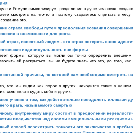
ерия
уле и Ремуле символизирует разделение в душе человека, создава
аете смотреть на что-то и поэтому стараетесь спрятать в лесу
создание эго.
ние страха свободы путем преодоления сознания совершения
ешения в возможности для роста
й страх, известный людям - это страх потерять свою иденти
ественная индивидуальность вне формы
еет формы, которую вы могли бы точно определить внешним 
волить ей раскрыться; вы не будете знать что это, до того, как
 истинной причины, по которой нам необходимо смотреть на
то, что мы видим как порок в других, находится также в нашем
ю склонности судить себя и других.
ное учение о том, как действительно преодолеть иллюзии д
него врага, называемого смертью
чному, внутреннему миру состоит в преодолении нереалисти
инятии владычества над своими эмоциональными реакциями 
ный способ перехитрить тонкости эго заключается в пребыв
анного отречения и отдачи всех своих Призраков - как сделал