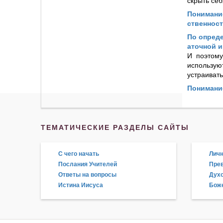
скрыть себ
Понимание
ственност
По опреде
аточной 
И поэтому
использую
устраиват
Понимани
ТЕМАТИЧЕСКИЕ РАЗДЕЛЫ САЙТЫ
С чего начать
Личн
Послания Учителей
Прев
Ответы на вопросы
Дух
Истина Иисуса
Боже