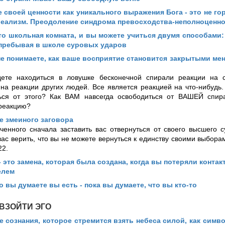
 своей ценности как уникального выражения Бога - это не го
реализм. Преодоление синдрома превосходства-неполноценн
то школьная комната, и вы можете учиться двумя способами
 пребывая в школе суровых ударов
е понимаете, как ваше восприятие становится закрытыми ме
ете находиться в ловушке бесконечной спирали реакции на 
 на реакции других людей. Все является реакцией на что-нибудь.
ься от этого? Как ВАМ навсегда освободиться от ВАШЕЙ спи
реакцию?
е змеиного заговора
ченного сначала заставить вас отвернуться от своего высшего 
вас верить, что вы не можете вернуться к единству своими выборам
22.
- это замена, которая была создана, когда вы потеряли контак
елем
то вы думаете вы есть - пока вы думаете, что вы кто-то
ВЗОЙТИ ЭГО
 сознания, которое стремится взять небеса силой, как сим