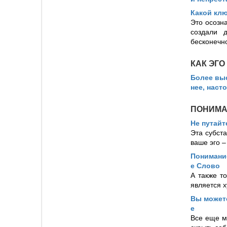
Какой кл
Это осозна
создали 
бесконечн
КАК ЭГ
Более вы
нее, наст
ПОНИМА
Не путайт
Эта субста
ваше эго –
Понимание
е Слово
А также то
является х
Вы можете
е
Все еще м