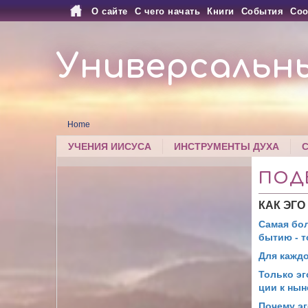
О сайте
С чего начать
Книги
События
Соо
Универсальн
Home
УЧЕНИЯ ИИСУСА
ИНСТРУМЕНТЫ ДУХА
ПОД
КАК ЭГО
Самая бо
бытию - 
Для каждо
Только эг
ции к ны
Почему э