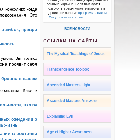
войны в Украине. Если вам будет
я конфликт, когда
позволять время можете включить в
бдение призывы из
программы бдения
 подсознания. Это
- Фокус на демократии
.
 ошибок, превра
ВСЕ НОВОСТИ
ССЫЛКИ НА САЙТЫ
чность
The Mystical Teachings of Jesus
умом. Вы только
 она проявит себя
Transcendence Toolbox
 бревно в нашем
Ascended Masters Light
 сознании. Ключ к
Ascended Masters Answers
уальности, включ
Explaining Evil
чных ожиданий э
на жизнь
Age of Higher Awareness
ании в состояни
 Иисус на кресте