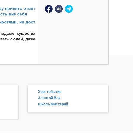
зу принять ответ
сть вне себя
ностями, ни дост
 падшие существа
овать людей, даже
Христобытие
Золотой Век
Школа Мистерий