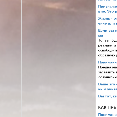
Признание
вие. Это 
Жизнь - э
ение или
Если вы н
ми
То вы буд
реакции и
освободит
обратную 
Понимани
Предназна
заставить 
ловушкой-
Ваше эго 
ным учит
Вы тот, к
КАК ПРЕ
Понимание