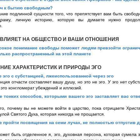
юч к бытию свободным?
ние подлинной сущности того, что препятствует вам быть свободн
драму, личную историю, которую вы думаете нужно продол
о.
О ВЛИЯЕТ НА ОБЩЕСТВО И ВАШИ ОТНОШЕНИЯ
сокое понимание свободы поможет людям превзойти огранич
олько распространенный на этой планете
НИЕ ХАРАКТЕРИСТИК И ПРИРОДЫ ЭГО
е эго с субстанцией, лжеиспользованной через эго
нция отчасти составляет вашу душу, но это не эго. У эго нет субс
 это конгломерат убеждений и иллюзий.
 тонких способов, которыми вашего эго заставляет вас отв
го, почему вы не можете войти в царство, пока отрицаете Христа
улой Святого Духа, которая никогда не прощается.
 пройти посвящения на семи лучах, не полностью отпустив 
ожет быть отделенное я, эго, духовная персона, которая сумела 