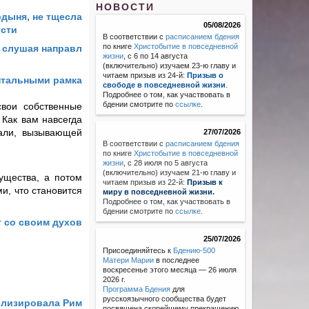
НОВОСТИ
рдыня, не тщесла
05/08/2026
ости
В соответствии с
расписанием бдения
по книге
Христобытие в повседневной
: слушая направл
жизни
, с 6 по 14 августа
(включительно) изучаем 23-ю главу и
читаем призыв из 24-й:
Призыв о
нтальными рамка
свободе в повседневной жизни
.
Подробнее о том, как участвовать в
бдении смотрите по
ссылке
.
свои собственные
 Как вам навсегда
рали, вызывающей
27/07/2026
В соответствии с
расписанием бдения
по книге
Христобытие в повседневной
жизни
,
с 28 июля по 5 августа
(включительно) изучаем 21-ю главу и
существа, а потом
читаем призыв из 22-й:
Призыв к
и, что становится
миру в повседневной жизни.
Подробнее о том, как участвовать в
бдении смотрите по
ссылке
.
т со своим духов
25/07/2026
Присоединяйтесь к
Бдению-500
Матери Марии
в последнее
воскресенье этого месяца — 26 июля
2026 г.
Программа Бдения
для
русскоязычного сообщества будет
волизировала Рим
посвящена скорейшему прекращению