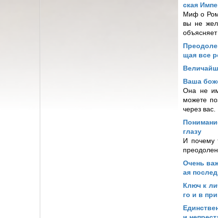
ская Имп
Миф о Ром
вы не жел
объясняет 
Преодоле
щая все р
Величайши
Ваша бож
Она не им
можете поз
через вас.
Понимание
глазу
И почему 
преодолени
Очень важ
ая послед
Ключ к ли
го и в пр
Единствен
и непрест