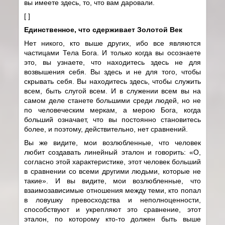
вы имеете здесь, то, что вам даровали.
[ ]
Единственное, что сдерживает Золотой Век
Нет никого, кто выше других, ибо все являются
частицами Тела Бога. И только когда вы осознаете
это, вы узнаете, что находитесь здесь не для
возвышения себя. Вы здесь и не для того, чтобы
скрывать себя. Вы находитесь здесь, чтобы служить
всем, быть слугой всем. И в служении всем вы на
самом деле станете б
о
льшими среди людей, но не
по человеческим меркам, а мерою Бога, когда
б
о
льший означает, что вы постоянно становитесь
более, и поэтому, действительно, нет сравнений.
Вы же видите, мои возлюбленные, что человек
любит создавать линейный эталон и говорить: «О,
согласно этой характеристике, этот человек б
о
льший
в сравнении со всеми другими людьми, которые не
такие». И вы видите, мои возлюбленные, что
взаимозависимые отношения между теми, кто попал
в ловушку превосходства и неполноценности,
способствуют и укрепляют это сравнение, этот
эталон, по которому кто-то должен быть выше