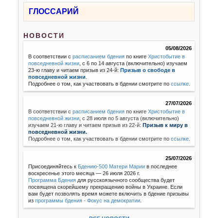
ГЛОССАРИЙ
НОВОСТИ
05/08/2026
В соответствии с
расписанием бдения
по книге
Христобытие в
повседневной жизни
, с 6 по 14 августа (включительно) изучаем
23-ю главу и читаем призыв из 24-й:
Призыв о свободе в
повседневной жизни
.
Подробнее о том, как участвовать в бдении смотрите по
ссылке
.
27/07/2026
В соответствии с
расписанием бдения
по книге
Христобытие в
повседневной жизни
,
с 28 июля по 5 августа (включительно)
изучаем 21-ю главу и читаем призыв из 22-й:
Призыв к миру в
повседневной жизни.
Подробнее о том, как участвовать в бдении смотрите по
ссылке
.
25/07/2026
Присоединяйтесь к
Бдению-500 Матери Марии
в последнее
воскресенье этого месяца — 26 июля 2026 г.
Программа Бдения
для русскоязычного сообщества будет
посвящена скорейшему прекращению войны в Украине. Если
вам будет позволять время можете включить в бдение призывы
из
программы бдения - Фокус на демократии
.