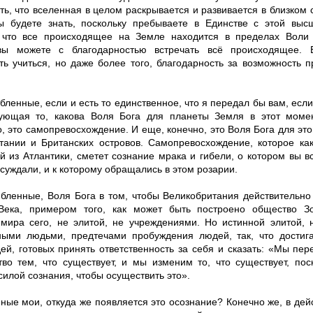
ть, что вселенная в целом раскрывается и развивается в близком 
ы будете знать, поскольку пребываете в Единстве с этой выс
 что все происходящее на Земле находится в пределах Воли
вы можете с благодарностью встречать всё происходящее. Б
ть учиться, но даже более того, благодарность за возможность п
ленные, если и есть то единственное, что я передал бы вам, если
ющая то, какова Воля Бога для планеты Земля в этот момен
, это самопревосхождение. И еще, конечно, это Воля Бога для это
тании и Британских островов. Самопревосхождение, которое ка
й из Атлантики, сметет сознание мрака и гибели, о котором вы в
суждали, и к которому обращались в этом розарии.
бленные, Воля Бога в том, чтобы Великобритания действительно
Века, примером того, как может быть построено общество З
мира сего, не элитой, не учреждениями. Но истинной элитой, 
ными людьми, предтечами пробуждения людей, так, что достига
ей, готовых принять ответственность за себя и сказать: «Мы пе
тво тем, что существует, и мы изменим то, что существует, пос
илой сознания, чтобы осуществить это».
ные мои, откуда же появляется это осознание? Конечно же, в дей