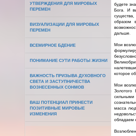
УТВЕРЖДЕНИЯ ДЛЯ МИРОВЫХ
будете зна
ПЕРЕМЕН
Бога. И в
существа,
образом 
ВИЗУАЛИЗАЦИИ ДЛЯ МИРОВЫХ
возможнос
ПЕРЕМЕН
дальше.
Мои возлюб
ВСЕМИРНОЕ БДЕНИЕ
формулиру
безусловно
ПОНИМАНИЕ СУТИ РАБОТЫ ЖИЗНИ
Великобри
налетевши
которое об
ВАЖНОСТЬ ПРИЗЫВА ДУХОВНОГО
СВЕТА И ЗАСТУПНИЧЕСТВА
Мои возлю
ВОЗНЕСЕННЫХ СОНМОВ
Золотого 
сильными 
ВАШ ПОТЕНЦИАЛ ПРИНЕСТИ
сознатель
ПОЗИТИВНЫЕ МИРОВЫЕ
масса люд
ИЗМЕНЕНИЯ
недовольс
обладаем с
Возлюблен