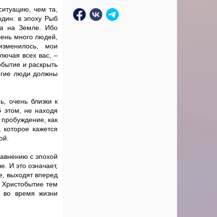
итуацию, чем та,
один: в эпоху Рыб
та на Земле. Ибо
чень много людей,
изменилось, мои
лючая всех вас, –
обытие и раскрыть
огие люди должны
ь, очень близки к
 этом, не находя
 пробуждение, как
, которое кажется
ой.
равнению с эпохой
е. И это означает,
е, выходят вперед
е Христобытие тем
и во время жизни