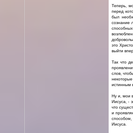
Теперь, м
перед кот
был необх
сознание 
способны
возлюбленн
доброволь
это Христ
выйти впер
Так что д
проявлени
слов, чтоб
некоторые
истинным в
Ну и, мои 
Иисуса, - 
что сущест
и проявля
способом,
Иисуса.