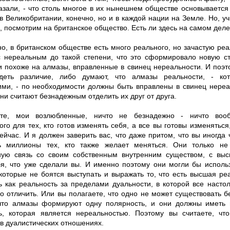
казали, - что столь многое в их нынешнем обществе основывается
в Великобритании, конечно, но и в каждой нации на Земле. Но, уч
 посмотрим на британское общество. Есть ли здесь на самом деле
о, в британском обществе есть много реального, но зачастую ре
 нереальным до такой степени, что это сформировало новую стр
и похоже на алмазы, вправленные в свинец нереальности. И поэ
идеть различие, либо думают, что алмазы реальности, - ко
ми, - по необходимости должны быть вправлены в свинец нереал
ни считают безнадежным отделить их друг от друга.
те, мои возлюбленные, ничто не безнадежно - ничто воо
го для тех, кто готов изменять себя, а все вы готовы изменяться
ейчас. И я должен заверить вас, что даже притом, что вы иногда ч
ь миллионы тех, кто также желает меняться. Они только не
ную связь со своим собственным внутренним существом, с вы
бя, что уже сделали вы. И именно поэтому они могли бы исполь
которые не боятся выступать и выражать то, что есть высшая реа
ь как реальность за пределами дуальности, в которой все насто
 отличить. Или вы полагаете, что одно не может существовать без
что алмазы формируют одну полярность, и они должны иметь
ь, которая является нереальностью. Поэтому вы считаете, чт
в дуалистических отношениях.