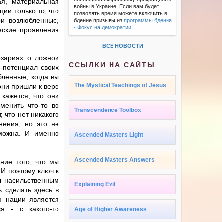
ая, материальная
войны в Украине. Если вам будет
ии только то, что
позволять время можете включить в
ои возлюбленные,
бдение призывы из
программы бдения
- Фокус на демократии
.
еские проявления
ВСЕ НОВОСТИ
озариях о ложной
ССЫЛКИ НА САЙТЫ
-потенциал своих
бленные, когда вы
The Mystical Teachings of Jesus
 они пришли к вере
кажется, что они
зменить что-то во
Transcendence Toolbox
 что нет никакого
нения, но это не
зможна. И именно
Ascended Masters Light
Ascended Masters Answers
ние того, что мы
 И поэтому ключ к
ы насильственным
Explaining Evil
 сделать здесь в
ю нации является
я - с какого-то
Age of Higher Awareness