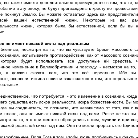
, вы также имеете дополнительное преимущество в том, что те, к
обытие в эту эпоху, не будут пригвождены к кресту по прошествии 
не покинут Землю. Вы можете оставаться здесь как представител
всей вашей естественной жизни. Некоторые из вас д
ельности жизни, которая была бы естественной, если бы вы 
ие.
ое не имеет никакой силы над реальным
бленные, несмотря на то, что вы чувствуете бремя массового с
сознания, испытываете противодействие, как от массового сознани
 которая будет использовать все доступные ей средства, ч
нное изменение в Великобритании и повсюду, - несмотря на то, 
я, я должен сказать вам, что это всё нереально. Ибо вы
ные, основная истина о жизни заключается в том, что нереальное
реальным.
единственное, что потребуется, - это изменение в сознании, когда
его существа есть искра реальности, искра божественности. Вы м
огда вы соединитесь, то познаете, что независимо от того, как с 
м плане, они не имеют никакой силы над вами. Разве не это вы
мотря на то, что они жестоко обращались с ним, мучили и пригвозд
икакой реальной силы над ним. Они не могли прервать его Единств
возлюбленные, Воля Бога в том, чтобы люди пробудились к факту, –