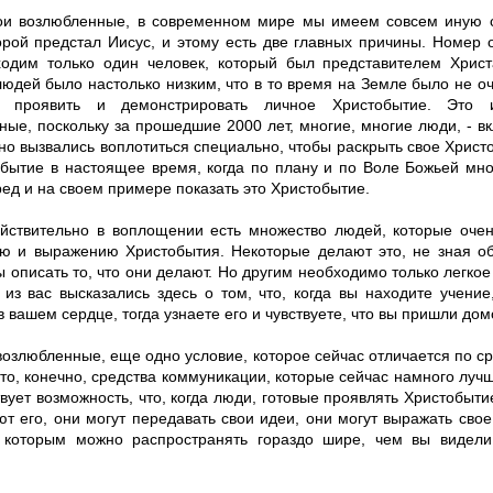
ои возлюбленные, в современном мире мы имеем совсем иную с
орой предстал Иисус, и этому есть две главных причины. Номер 
одим только один человек, который был представителем Хрис
людей было настолько низким, что в то время на Земле было не о
х проявить и демонстрировать личное Христобытие. Это 
ые, поскольку за прошедшие 2000 лет, многие, многие люди, - вк
но вызвались воплотиться специально, чтобы раскрыть свое Христ
обытие в настоящее время, когда по плану и по Воле Божьей мн
ед и на своем примере показать это Христобытие.
ействительно в воплощении есть множество людей, которые очен
ю и выражению Христобытия. Некоторые делают это, не зная об
ы описать то, что они делают. Но другим необходимо только легкое
 из вас высказались здесь о том, что, когда вы находите учение
 вашем сердце, тогда узнаете его и чувствуете, что вы пришли дом
возлюбленные, еще одно условие, которое сейчас отличается по с
это, конечно, средства коммуникации, которые сейчас намного лучш
вует возможность, что, когда люди, готовые проявлять Христобыти
ют его, они могут передавать свои идеи, они могут выражать сво
 которым можно распространять гораздо шире, чем вы видел