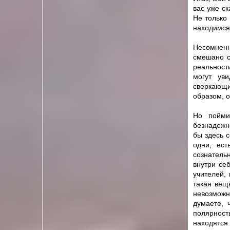
вас уже с
Не только 
находимся,
Несомненн
смешано с
реальност
могут ув
сверкающи
образом, о
Но пойми
безнадежно
бы здесь с
одни, ест
сознатель
внутри се
учителей, 
такая вещ
невозможно
думаете, 
полярност
находятся 