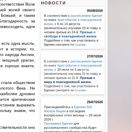
НОВОСТИ
соответствии Воле
шей волей своего
05/08/2026
 Божьей, и таким
В соответствии с
расписанием бдения
по книге
Христобытие в повседневной
лагодарность за
жизни
, с 6 по 14 августа
ревосходить, идти
(включительно) изучаем 23-ю главу и
читаем призыв из 24-й:
Призыв о
свободе в повседневной жизни
.
Подробнее о том, как участвовать в
 есть одна мысль,
бдении смотрите по
ссылке
.
т в истории, то,
го народа Англии,
27/07/2026
к мощный ураган,
В соответствии с
расписанием бдения
се хорошо знаете,
по книге
Христобытие в повседневной
жизни
,
с 28 июля по 5 августа
(включительно) изучаем 21-ю главу и
читаем призыв из 22-й:
Призыв к
 стала обществом
миру в повседневной жизни.
Подробнее о том, как участвовать в
олотого Века. Не
бдении смотрите по
ссылке
.
наиболее духовно
ется критическая
25/07/2026
рестанем выражать
Присоединяйтесь к
Бдению-500
кольку знаем, что
Матери Марии
в последнее
воскресенье этого месяца — 26 июля
2026 г.
Программа Бдения
для
ствительности оно
русскоязычного сообщества будет
посвящена скорейшему прекращению