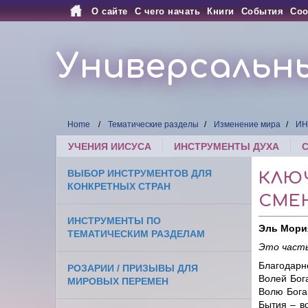
О сайте
С чего начать
Книги
События
Соо
Универсальн
Home
Тематические разделы
Изменение мира
ИН
УЧЕНИЯ ИИСУСА
ИНСТРУМЕНТЫ ДУХА
ВЫБОР ИНСТРУМЕНТОВ ДЛЯ
КЛЮ
КОНКРЕТНЫХ СТРАН
СМЕ
ИНСТРУМЕНТЫ ПО
Эль Мори
ТЕМАТИЧЕСКИМ РАЗДЕЛАМ
Это часть
Благодарно
РОЗАРИИ / ПРИЗЫВЫ ДЛЯ
Волей Бога
МИРОВЫХ ПЕРЕМЕН
Волю Бога 
Бытия – во