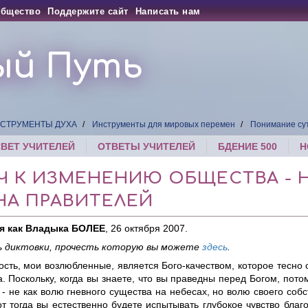
бщество
Поддержите сайт
Написать нам
ый Путь
СТРУМЕНТЫ ДУХА
Инструменты для мировых перемен
Понимание су
СВЕТ УЧИТЕЛЕЙ
ОТВЕТЫ УЧИТЕЛЕЙ
БДЕНИЕ 500
Н
Ч К ИЗМЕНЕНИЮ ОБЩЕСТВА - 
НА ПРАВИТЕЛЕЙ
я как Владыка БОЛЕЕ
, 26 октября 2007.
 диктовки, прочесть которую вы можете
здесь
.
сть, мои возлюбленные, является Бого-качеством, которое тесно 
. Поскольку, когда вы знаете, что вы праведны перед Богом, пото
- не как волю гневного существа на небесах, но волю своего соб
т тогда вы естественно будете испытывать глубокое чувство благ