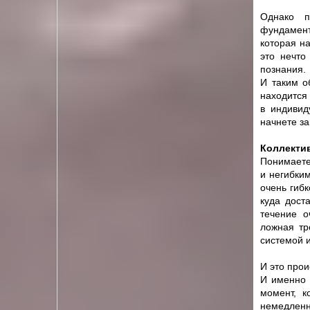
Однако п
фундамен
которая н
это нечто
познания. 
И таким о
находится 
в индивид
начнете з
Коллектив
Понимаете
и негибким
очень гибк
куда доста
течение о
ложная тр
системой и
И это прои
И именно 
момент, к
немедленн