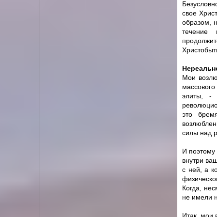
Безусловно
свое Христ
образом, 
течение 
продолжит
Христобыт
Нереальн
Мои возлю
массового 
элиты, -
революцио
это брем
возлюблен
силы над 
И поэтому 
внутри ваш
с ней, а к
физическо
Когда, нес
не имели н
Итак, мои 