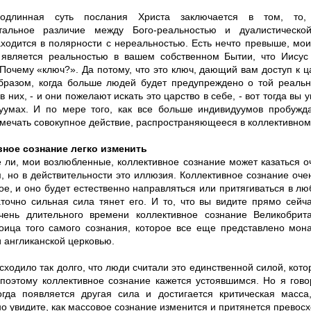
одлинная суть послания Христа заключается в том, то, 
тальное различие между Бого-реальностью и дуалистической
аходится в полярности с нереальностью. Есть нечто превыше, мо
 является реальностью в вашем собственном Бытии, что Иисус
Почему «ключ?». Да потому, что это ключ, дающий вам доступ к ца
бразом, когда больше людей будет предупреждено о той реально
в них, - и они пожелают искать это царство в себе, - вот тогда вы
уумах. И по мере того, как все больше индивидуумов пробужда
амечать совокупное действие, распространяющееся в коллективном
ное сознание легко изменить
 ли, мои возлюбленные, коллективное сознание может казаться 
, но в действительности это иллюзия. Коллективное сознание оче
ое, и оно будет естественно направляться или притягиваться в л
точно сильная сила тянет его. И то, что вы видите прямо сейчас
чень длительного времени коллективное сознание Великобрит
оица того самого сознания, которое все еще представлено мона
 англиканской церковью.
сходило так долго, что люди считали это единственной силой, кото
поэтому коллективное сознание кажется устоявшимся. Но я гово
огда появляется другая сила и достигается критическая масса
о увидите, как массовое сознание изменится и притянется превос