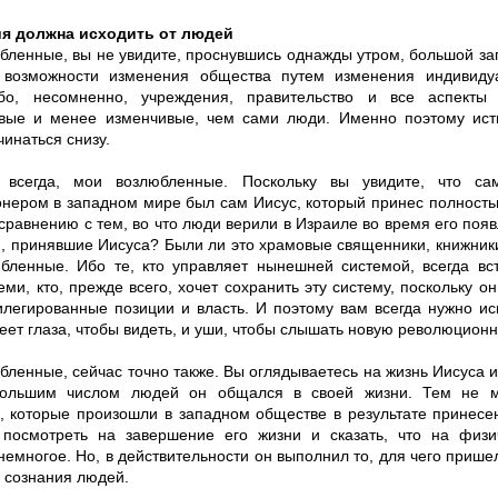
я должна исходить от людей
бленные, вы не увидите, проснувшись однажды утром, большой за
возможности изменения общества путем изменения индивидуа
бо, несомненно, учреждения, правительство и все аспекты
вые и менее изменчивые, чем сами люди. Именно поэтому ис
инаться снизу.
 всегда, мои возлюбленные. Поскольку вы увидите, что с
нером в западном мире был сам Иисус, который принес полност
сравнению с тем, во что люди верили в Израиле во время его появл
, принявшие Иисуса? Были ли это храмовые священники, книжник
бленные. Ибо те, кто управляет нынешней системой, всегда вс
еми, кто, прежде всего, хочет сохранить эту систему, поскольку о
илегированные позиции и власть. И поэтому вам всегда нужно и
меет глаза, чтобы видеть, и уши, чтобы слышать новую революцион
ленные, сейчас точно также. Вы оглядываетесь на жизнь Иисуса и 
большим числом людей он общался в своей жизни. Тем не м
, которые произошли в западном обществе в результате принесе
посмотреть на завершение его жизни и сказать, что на физ
емногое. Но, в действительности он выполнил то, для чего пришел
 сознания людей.