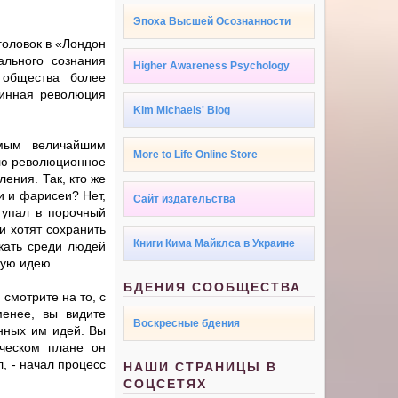
Эпоха Высшей Осознанности
головок в «Лондон
льного сознания
Higher Awareness Psychology
 общества более
тинная революция
Kim Michaels' Blog
амым величайшим
More to Life Online Store
ью революционное
ения. Так, кто же
и и фарисеи? Нет,
Сайт издательства
тупал в порочный
ни хотят сохранить
Книги Кима Майклса в Украине
скать среди людей
ную идею.
БДЕНИЯ СООБЩЕСТВА
смотрите на то, с
енее, вы видите
Воскресные бдения
нных им идей. Вы
ическом плане он
, - начал процесс
НАШИ СТРАНИЦЫ В
СОЦСЕТЯХ