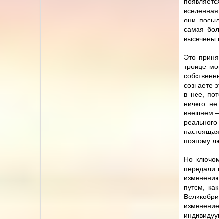
появляетс
вселенная,
они посыл
самая бол
высечены в
Это приня
троице мо
собственн
сознаете э
в нее, по
ничего не
внешнем – 
реального
настоящая
поэтому л
Но ключом
передали в
изменению
путем, ка
Великобри
изменени
индивидуу