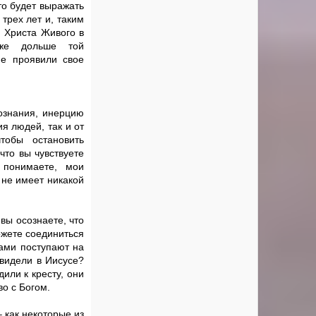
то будет выражать
трех лет и, таким
и Христа Живого в
аже дольше той
не проявили свое
ознания, инерцию
я людей, так и от
тобы остановить
что вы чувствуете
 понимаете, мои
 не имеет никакой
 вы осознаете, что
ожете соединиться
вами поступают на
 видели в Иисусе?
или к кресту, они
о с Богом.
 как некоторые из