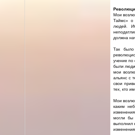
Революци
Мои возлю
Таймс» о 
людей. И
неподатли
должна нач
Так было
революцио
учение по 
были люди
мои возлю
альянс с т
свои прив
тех, кто и
Мои возлюб
каким не
изменения
могли бы 
выполнил н
изменения