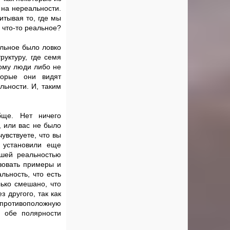
 на нереальности.
итывая то, где мы
 что-то реальное?
альное было ловко
уктуру, где семя
тому люди либо не
торые они видят
ьности. И, таким
бще. Нет ничего
, или вас не было
увствуете, что вы
 установили еще
сшей реальностью
зовать примеры и
льность, что есть
лько смешано, что
 другого, так как
 противоположную
о обе полярности