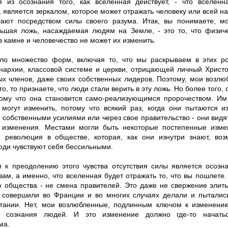
я из осознания того, как вселенная действует, - что вселенн
 является зеркалом, которое может отражать человеку или всей нац
ают посредством силы своего разума. Итак, вы понимаете, м
ьшая ложь, насаждаемая людям на Земле, - это то, что физич
 камне и человечество не может их изменить.
ло множество форм, включая то, что мы раскрываем в этих р
нархии, классовой системе и церкви, отрицающей личный Христо
ых членов, даже своих собственных лидеров. Поэтому, мои возлю
то, то признаете, что люди стали верить в эту ложь. Но более того,
тому что она становится само-реализующимся пророчеством. Им 
 могут изменить, потому что всякий раз, когда они пытаются и
собственными усилиями или через свое правительство - они видят,
 изменения. Местами могли быть некоторые постепенные изме
 революция в обществе, которая, как они изнутри знают, во
юди чувствуют себя бессильными.
 к преодолению этого чувства отсутствия силы является осозна
ам, а именно, что вселенная будет отражать то, что вы пошлете.
 общества - не смена правителей. Это даже не свержение элит
к совершили во Франции и во многих случаях делали и пытались
тании. Нет, мои возлюбленные, подлинным ключом к изменени
е сознания людей. И это изменение должно где-то начатьс
ма.