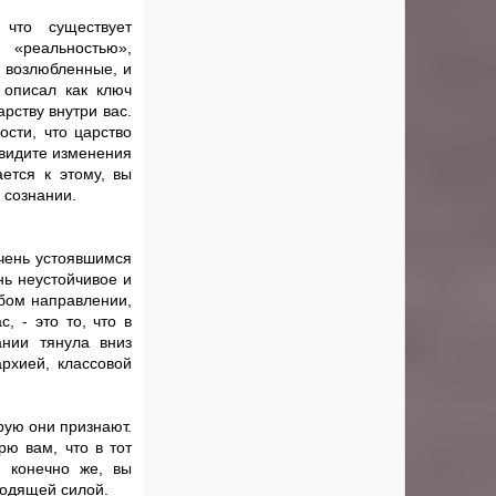
что существует
 «реальностью»,
и возлюбленные, и
 описал как ключ
рству внутри вас.
сти, что царство
 увидите изменения
ется к этому, вы
 сознании.
очень устоявшимся
нь неустойчивое и
юбом направлении,
, - это то, что в
ании тянула вниз
рхией, классовой
рую они признают.
рю вам, что в тот
, конечно же, вы
ходящей силой.