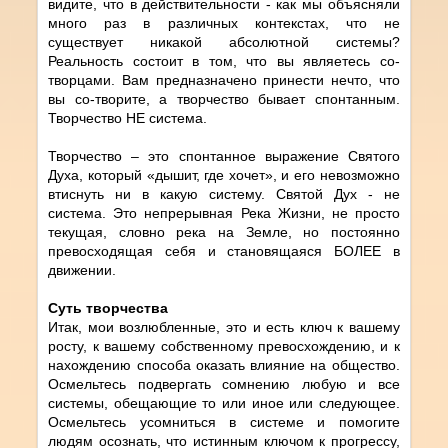
видите, что в действительности - как мы объясняли
много раз в различных контекстах, что не
существует никакой абсолютной системы?
Реальность состоит в том, что вы являетесь cо-
творцами. Вам предназначено принести нечто, что
вы cо-творите, а творчество бывает спонтанным.
Творчество НЕ система.
Творчество – это спонтанное выражение Святого
Духа, который «дышит, где хочет», и его невозможно
втиснуть ни в какую систему. Святой Дух - не
система. Это непрерывная Река Жизни, не просто
текущая, словно река на Земле, но постоянно
превосходящая себя и становящаяся БОЛЕЕ в
движении.
Суть творчества
Итак, мои возлюбленные, это и есть ключ к вашему
росту, к вашему собственному превосхождению, и к
нахождению способа оказать влияние на общество.
Осмельтесь подвергать сомнению любую и все
системы, обещающие то или иное или следующее.
Осмельтесь усомниться в системе и помогите
людям осознать, что истинным ключом к прогрессу,