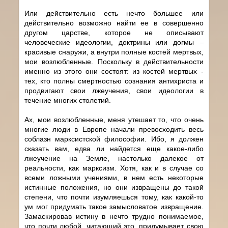
Или действительно есть нечто большее или
действительно возможно найти ее в совершенно
другом царстве, которое не описывают
человеческие идеологии, доктрины или догмы –
красивые снаружи, а внутри полные костей мертвых,
мои возлюбленные. Поскольку в действительности
именно из этого они состоят: из костей мертвых -
тех, кто полны смертностью сознания антихриста и
продвигают свои лжеучения, свои идеологии в
течение многих столетий.
Ах, мои возлюбленные, меня утешает то, что очень
многие люди в Европе начали превосходить весь
соблазн марксистской философии. Ибо, я должен
сказать вам, едва ли найдется еще какое-либо
лжеучение на Земле, настолько далекое от
реальности, как марксизм. Хотя, как и в случае со
всеми ложными учениями, в нем есть некоторые
истинные положения, но они извращены до такой
степени, что почти изумляешься тому, как какой-то
ум мог придумать такое замысловатое извращение.
Замаскировав истину в нечто трудно понимаемое,
что почти любой, читающий это, придумывает свою