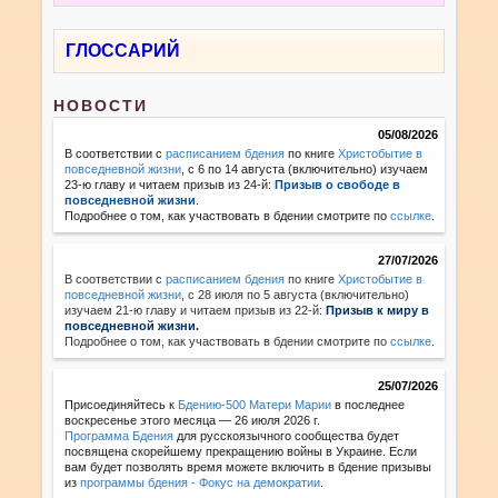
ГЛОССАРИЙ
НОВОСТИ
05/08/2026
В соответствии с
расписанием бдения
по книге
Христобытие в
повседневной жизни
, с 6 по 14 августа (включительно) изучаем
23-ю главу и читаем призыв из 24-й:
Призыв о свободе в
повседневной жизни
.
Подробнее о том, как участвовать в бдении смотрите по
ссылке
.
27/07/2026
В соответствии с
расписанием бдения
по книге
Христобытие в
повседневной жизни
,
с 28 июля по 5 августа (включительно)
изучаем 21-ю главу и читаем призыв из 22-й:
Призыв к миру в
повседневной жизни.
Подробнее о том, как участвовать в бдении смотрите по
ссылке
.
25/07/2026
Присоединяйтесь к
Бдению-500 Матери Марии
в последнее
воскресенье этого месяца — 26 июля 2026 г.
Программа Бдения
для русскоязычного сообщества будет
посвящена скорейшему прекращению войны в Украине. Если
вам будет позволять время можете включить в бдение призывы
из
программы бдения - Фокус на демократии
.