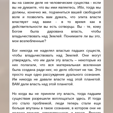
вы на самом деле не человеческие существа - если
вы не думаете, что вы ими являетесь. Ибо, тогда мы
должны, конечно же, подчиниться вашей свободной
воле и позволить вам думать, что элита власти
властвует над вами - в то время как в
действительности вы есть сотворцы. Вы - те, кому
Богом была дарована власть, чтобы
владычествовать над Землей. Понимаете ли вы это,
мои возлюбленные?
Бог никогда не наделял властью падших существ,
чтобы владычествовать над Землей. Они могут
утверждать, что им дали эту власть – некоторые из
них полагали, что вся материальная вселенная
была создана ради них; но дело обстоит не так. Это
просто еще одно рассуждение дуального сознания.
Им никогда не давали власти над этой планетой.
ВАМ дали власть над этой планетой.
Но когда вы не приняли эту власть, тогда падшим
существам разрешили воплощаться здесь. И тогда
это стало проблемой, люди теперь стали еще
больше впутаны в такое сознание, в котором они не
желают принять ответственность и власть. Вместо