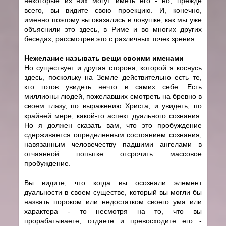
некоторые из них могут иметь его - но, прежде
всего, вы видите свою проекцию. И, конечно,
именно поэтому вы оказались в ловушке, как мы уже
объяснили это здесь, в Риме и во многих других
беседах, рассмотрев это с различных точек зрения.
Нежелание называть вещи своими именами
Но существует и другая сторона, которой я коснусь
здесь, поскольку на Земле действительно есть те,
кто готов увидеть нечто в самих себе. Есть
миллионы людей, пожелавших смотреть на бревно в
своем глазу, по выражению Христа, и увидеть, по
крайней мере, какой-то аспект дуального сознания.
Но я должен сказать вам, что это пробуждение
сдерживается определенным состоянием сознания,
навязанным человечеству падшими ангелами в
отчаянной попытке отсрочить массовое
пробуждение.
Вы видите, что когда вы осознали элемент
дуальности в своем существе, который вы могли бы
назвать пороком или недостатком своего ума или
характера - то несмотря на то, что вы
прорабатываете, отдаете и превосходите его -