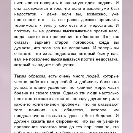
очень легко поверить в ядовитую идею падших. И
она заключается в том, что если в вашем уме был
недостаток - даже если вы, возможно, уже
превзошли его - вы все равно должны проявлять
терпимость к тем, у кого есть этот недостаток. И
поэтому вы не должны высказываться против него,
когда видите его проявление в обществе. Это, так
сказать, вариант старой поговорки, когда вы
думаете, что злом зла не исправишь. И теперь вы
считаете, что из-за недостатка, который был у вас,
вам не позволено высказываться против недостатка,
который вы видите в обществе.
Таким образом, есть очень много людей, которые
честно работают над собой и добились большого
успеха в плане удаления, по крайней мере, части
бревна из своего глаза. Однако эти люди настолько
неохотно высказываются по поводу других лиц или
какой-то коллективной проблемы, что не оказывают
того влияния на общество, которое им
предназначено оказывать здесь в Веке Водолея. Я
должен сказать вам откровенно, что вы не увидите
проявления золотого века до тех пор, пока те, кто
работает над собой, не будут готовы высказываться,