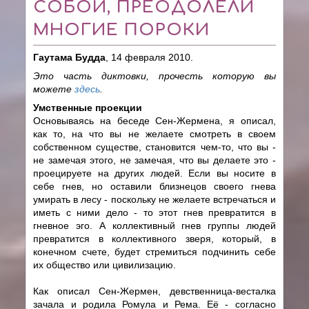
СОБОЙ, ПРЕОДОЛЕЛИ
МНОГИЕ ПОРОКИ
Гаутама Будда
, 14 февраля 2010.
Это часть диктовки, прочесть которую вы
можете
здесь
.
Умственные проекции
Основываясь на беседе Сен-Жермена, я описал,
как то, на что вы не желаете смотреть в своем
собственном существе, становится чем-то, что вы -
не замечая этого, не замечая, что вы делаете это -
проецируете на других людей. Если вы носите в
себе гнев, но оставили близнецов своего гнева
умирать в лесу - поскольку не желаете встречаться и
иметь с ними дело - то этот гнев превратится в
гневное эго. А коллективный гнев группы людей
превратится в коллективного зверя, который, в
конечном счете, будет стремиться подчинить себе
их общество или цивилизацию.
Как описал Сен-Жермен, девственница-весталка
зачала и родила Ромула и Рема. Её - согласно