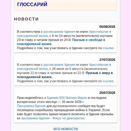
ГЛОССАРИЙ
НОВОСТИ
05/08/2026
В соответствии с
расписанием бдения
по книге
Христобытие в
повседневной жизни
, с 6 по 14 августа (включительно) изучаем
23-ю главу и читаем призыв из 24-й:
Призыв о свободе в
повседневной жизни
.
Подробнее о том, как участвовать в бдении смотрите по
ссылке
.
27/07/2026
В соответствии с
расписанием бдения
по книге
Христобытие в
повседневной жизни
,
с 28 июля по 5 августа (включительно)
изучаем 21-ю главу и читаем призыв из 22-й:
Призыв к миру в
повседневной жизни.
Подробнее о том, как участвовать в бдении смотрите по
ссылке
.
25/07/2026
Присоединяйтесь к
Бдению-500 Матери Марии
в последнее
воскресенье этого месяца — 26 июля 2026 г.
Программа Бдения
для русскоязычного сообщества будет
посвящена скорейшему прекращению войны в Украине. Если
вам будет позволять время можете включить в бдение призывы
из
программы бдения - Фокус на демократии
.
ВСЕ НОВОСТИ