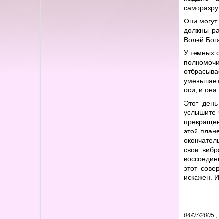
саморазруш
Они могут
должны ра
Волей Бога
У темных 
полномочи
отбрасыва
уменьшает
оси, и она
Этот день
услышите 
превращен
этой плане
окончател
свои вибр
воссоедин
этот сове
искажен. И
04/07/2005
,