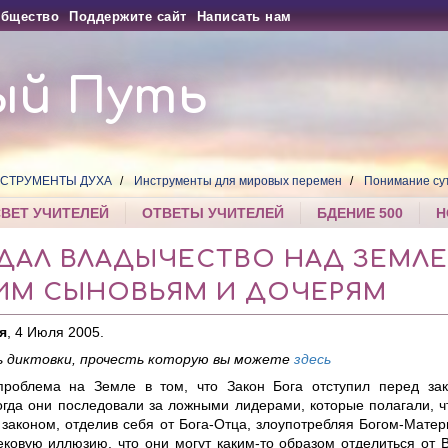
бщество
Поддержите сайт
Написать нам
ый Путь
СТРУМЕНТЫ ДУХА
Инструменты для мировых перемен
Понимание су
СВЕТ УЧИТЕЛЕЙ
ОТВЕТЫ УЧИТЕЛЕЙ
БДЕНИЕ 500
Н
ДАЛ ВЛАДЫЧЕСТВО НАД ЗЕМЛ
ИМ СЫНОВЬЯМ И ДОЧЕРЯМ
я
, 4 Июля 2005.
 диктовки, прочесть которую вы можете
здесь
проблема на Земле в том, что Закон Бога отступил перед за
огда они последовали за ложными лидерами, которые полагали, ч
 законом, отделив себя от Бога-Отца, злоупотребляя Богом-Матер
ековую иллюзию, что они могут каким-то образом отделиться от 