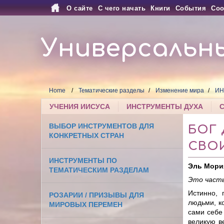
О сайте
С чего начать
Книги
События
Соо
Универсальн
Home
Тематические разделы
Изменение мира
ИН
УЧЕНИЯ ИИСУСА
ИНСТРУМЕНТЫ ДУХА
ВЫБОР ИНСТРУМЕНТОВ ДЛЯ
БОГ 
КОНКРЕТНЫХ СТРАН
СВО
ИНСТРУМЕНТЫ ПО
Эль Мори
ТЕМАТИЧЕСКИМ РАЗДЕЛАМ
Это часть
Истинно, 
РОЗАРИИ / ПРИЗЫВЫ ДЛЯ
людьми, к
МИРОВЫХ ПЕРЕМЕН
сами себе
великую в