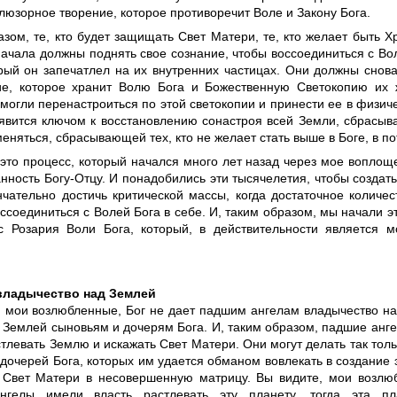
люзорное творение, которое противоречит Воле и Закону Бога.
азом, те, кто будет защищать Свет Матери, те, кто желает быть 
начала должны поднять свое сознание, чтобы воссоединиться с Во
орый он запечатлел на их внутренних частицах. Они должны сно
ие, которое хранит Волю Бога и Божественную Светокопию их ж
могли перенастроиться по этой светокопии и принести ее в физич
а явится ключом к восстановлению сонастроя всей Земли, сбрасыв
еняться, сбрасывающей тех, кто не желает стать выше в Боге, в по
 это процесс, который начался много лет назад через мое вопло
ность Богу-Отцу. И понадобились эти тысячелетия, чтобы создать
нчательно достичь критической массы, когда достаточное количе
ссоединиться с Волей Бога в себе. И, таким образом, мы начали э
с Розария Воли Бога, который, в действительности является 
владычество над Землей
, мои возлюбленные, Бог не дает падшим ангелам владычество н
 Землей сыновьям и дочерям Бога. И, таким образом, падшие анге
тлевать Землю и искажать Свет Матери. Они могут делать так толь
дочерей Бога, которых им удается обманом вовлекать в создание э
 Свет Матери в несовершенную матрицу. Вы видите, мои возлю
нгелы имели власть растлевать эту планету, тогда эта п