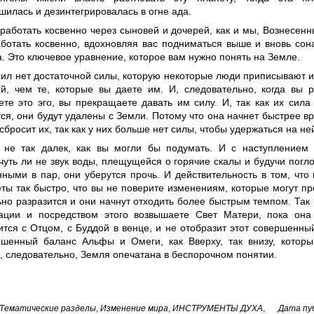
илась и дезинтегрировалась в огне ада.
 работать косвенно через сыновей и дочерей, как и мы, Вознесен
ботать косвенно, вдохновляя вас подниматься выше и вновь сон
. Это ключевое уравнение, которое вам нужно понять на Земле.
сил нет достаточной силы, которую некоторые люди приписывают и
й, чем те, которые вы даете им. И, следовательно, когда вы р
ете это эго, вы прекращаете давать им силу. И, так как их сила
ся, они будут удалены с Земли. Потому что она начнет быстрее в
 сбросит их, так как у них больше нет силы, чтобы удержаться на не
 не так далек, как вы могли бы подумать. И с наступлением
чуть ли не звук воды, плещущейся о горячие скалы и будучи пог
ными в пар, они уберутся прочь. И действительность в том, что
ты так быстро, что вы не поверите изменениям, которые могут про
ьно разразится и они начнут отходить более быстрым темпом. Так
ации и посредством этого возвышаете Свет Матери, пока она
ится с Отцом, с Буддой в венце, и не отобразит этот совершенны
ршенный баланс Альфы и Омеги, как Вверху, так внизу, котор
, следовательно, Земля опечатана в беспорочном понятии.
Тематические разделы
,
Изменение мира
,
ИНСТРУМЕНТЫ ДУХА
,
Дата пуб