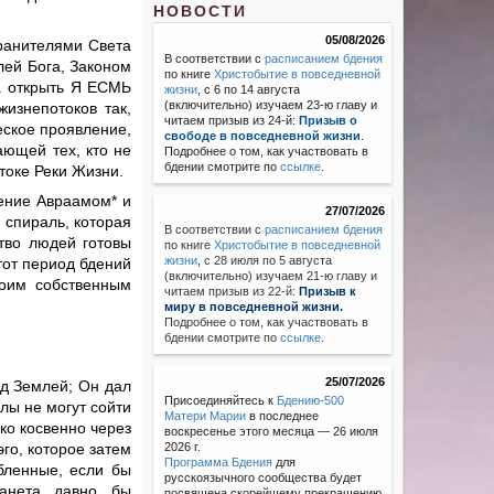
НОВОСТИ
05/08/2026
Хранителями Света
В соответствии с
расписанием бдения
лей Бога, Законом
по книге
Христобытие в повседневной
ва открыть Я ЕСМЬ
жизни
, с 6 по 14 августа
(включительно) изучаем 23-ю главу и
изнепотоков так,
читаем призыв из 24-й:
Призыв о
еское проявление,
свободе в повседневной жизни
.
ающей тех, кто не
Подробнее о том, как участвовать в
бдении смотрите по
ссылке
.
токе Реки Жизни.
щение Авраамом* и
27/07/2026
 спираль, которая
В соответствии с
расписанием бдения
ство людей готовы
по книге
Христобытие в повседневной
жизни
,
с 28 июля по 5 августа
тот период бдений
(включительно) изучаем 21-ю главу и
моим собственным
читаем призыв из 22-й:
Призыв к
миру в повседневной жизни.
Подробнее о том, как участвовать в
бдении смотрите по
ссылке
.
25/07/2026
ад Землей; Он дал
Присоединяйтесь к
Бдению-500
лы не могут сойти
Матери Марии
в последнее
ко косвенно через
воскресенье этого месяца — 26 июля
го, которое затем
2026 г.
Программа Бдения
для
бленные, если бы
русскоязычного сообщества будет
ланета давно бы
посвящена скорейшему прекращению