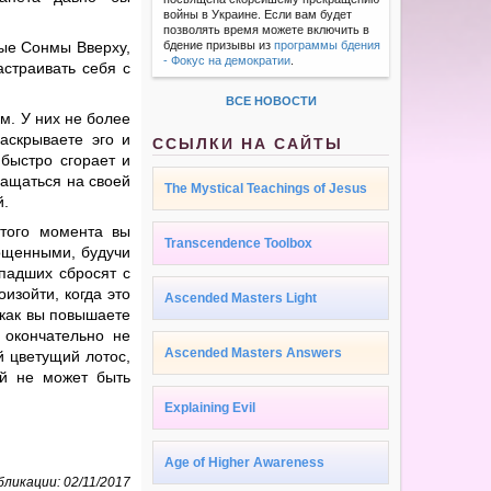
войны в Украине. Если вам будет
позволять время можете включить в
ные Сонмы Вверху,
бдение призывы из
программы бдения
- Фокус на демократии
.
астраивать себя с
ВСЕ НОВОСТИ
м. У них не более
аскрываете эго и
ССЫЛКИ НА САЙТЫ
 быстро сгорает и
ращаться на своей
The Mystical Teachings of Jesus
й.
 того момента вы
Transcendence Toolbox
лощенными, будучи
 падших сбросят с
изойти, когда это
Ascended Masters Light
 как вы повышаете
 окончательно не
Ascended Masters Answers
й цветущий лотос,
ый не может быть
Explaining Evil
Age of Higher Awareness
ликации: 02/11/2017