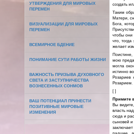
УТВЕРЖДЕНИЯ ДЛЯ МИРОВЫХ
создать ил
ПЕРЕМЕН
Таким обр
Матери, с
Бога, кот
ВИЗУАЛИЗАЦИИ ДЛЯ МИРОВЫХ
Присутств
ПЕРЕМЕН
чтобы они 
что, тогд
ВСЕМИРНОЕ БДЕНИЕ
желает изм
Поистине,
ПОНИМАНИЕ СУТИ РАБОТЫ ЖИЗНИ
мою предан
могла око
истинно во
ВАЖНОСТЬ ПРИЗЫВА ДУХОВНОГО
Розариев 
СВЕТА И ЗАСТУПНИЧЕСТВА
Розарием.
ВОЗНЕСЕННЫХ СОНМОВ
[ ]
Примите 
ВАШ ПОТЕНЦИАЛ ПРИНЕСТИ
Вы видите
ПОЗИТИВНЫЕ МИРОВЫЕ
власть над
ИЗМЕНЕНИЯ
сюда и рас
сыновей и 
заключает
падшие а