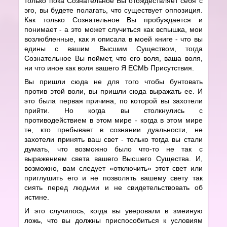
только пока Сознательное Вы отождествляет себя с
эго, вы будете полагать, что существует оппозиция.
Как только Сознательное Вы пробуждается и
понимает - а это может случиться как вспышка, мои
возлюбленные, как я описала в моей книге - что вы
едины с вашим Высшим Существом, тогда
Сознательное Вы поймет, что его воля, ваша воля,
ни что иное как воля вашего Я ЕСМЬ Присутствия.
Вы пришли сюда не для того чтобы бунтовать
против этой воли, вы пришли сюда выражать ее. И
это была первая причина, по которой вы захотели
прийти. Но когда вы столкнулись с
противодействием в этом мире - когда в этом мире
те, кто пребывает в сознании дуальности, не
захотели принять ваш свет - только тогда вы стали
думать, что возможно было что-то не так с
выражением света вашего Высшего Существа. И,
возможно, вам следует «отключить» этот свет или
приглушить его и не позволять вашему свету так
сиять перед людьми и не свидетельствовать об
истине.
И это случилось, когда вы уверовали в змеиную
ложь, что вы должны приспособиться к условиям