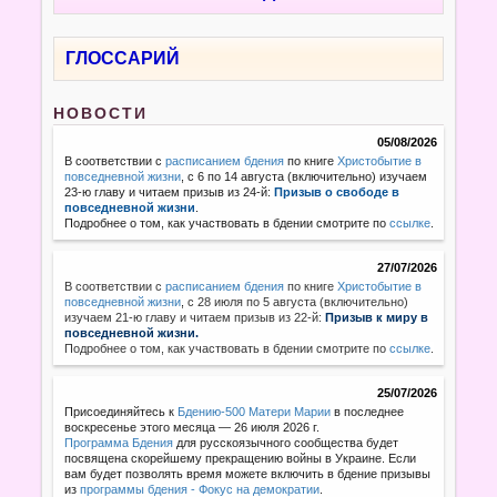
ГЛОССАРИЙ
НОВОСТИ
05/08/2026
В соответствии с
расписанием бдения
по книге
Христобытие в
повседневной жизни
, с 6 по 14 августа (включительно) изучаем
23-ю главу и читаем призыв из 24-й:
Призыв о свободе в
повседневной жизни
.
Подробнее о том, как участвовать в бдении смотрите по
ссылке
.
27/07/2026
В соответствии с
расписанием бдения
по книге
Христобытие в
повседневной жизни
,
с 28 июля по 5 августа (включительно)
изучаем 21-ю главу и читаем призыв из 22-й:
Призыв к миру в
повседневной жизни.
Подробнее о том, как участвовать в бдении смотрите по
ссылке
.
25/07/2026
Присоединяйтесь к
Бдению-500 Матери Марии
в последнее
воскресенье этого месяца — 26 июля 2026 г.
Программа Бдения
для русскоязычного сообщества будет
посвящена скорейшему прекращению войны в Украине. Если
вам будет позволять время можете включить в бдение призывы
из
программы бдения - Фокус на демократии
.