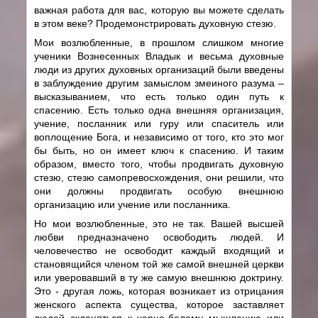
важная работа для вас, которую вы можете сделать
в этом веке? Продемонстрировать духовную стезю.
Мои возлюбленные, в прошлом слишком многие
ученики Вознесенных Владык и весьма духовные
люди из других духовных организаций были введены
в заблуждение другим замыслом змеиного разума –
высказыванием, что есть только один путь к
спасению. Есть только одна внешняя организация,
учение, посланник или гуру или спаситель или
воплощение Бога, и независимо от того, кто это мог
бы быть, но он имеет ключ к спасению. И таким
образом, вместо того, чтобы продвигать духовную
стезю, стезю самопревосхождения, они решили, что
они должны продвигать особую внешнюю
организацию или учение или посланника.
Но мои возлюбленные, это не так. Вашей высшей
любви предназначено освободить людей. И
человечество не освободит каждый входящий и
становящийся членом той же самой внешней церкви
или уверовавший в ту же самую внешнюю доктрину.
Это - другая ложь, которая возникает из отрицания
женского аспекта существа, которое заставляет
людей склоняться к черно-белому мышлению или