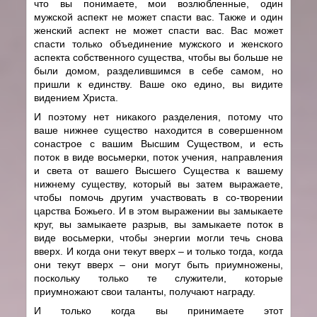
что вы понимаете, мои возлюбленные, один
мужской аспект не может спасти вас. Также и один
женский аспект не может спасти вас. Вас может
спасти только объединение мужского и женского
аспекта собственного существа, чтобы вы больше не
были домом, разделившимся в себе самом, но
пришли к единству. Ваше око едино, вы видите
видением Христа.
И поэтому нет никакого разделения, потому что
ваше нижнее существо находится в совершенном
сонастрое с вашим Высшим Существом, и есть
поток в виде восьмерки, поток учения, направления
и света от вашего Высшего Существа к вашему
нижнему существу, который вы затем выражаете,
чтобы помочь другим участвовать в со-творении
царства Божьего. И в этом выражении вы замыкаете
круг, вы замыкаете разрыв, вы замыкаете поток в
виде восьмерки, чтобы энергии могли течь снова
вверх. И когда они текут вверх – и только тогда, когда
они текут вверх – они могут быть приумножены,
поскольку только те служители, которые
приумножают свои таланты, получают награду.
И только когда вы принимаете этот