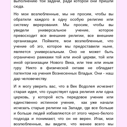
выполнению той задачи, ради которой они пришли
сюда.
Но мои возлюбленные, мы не просим, чтобы вы
обратили каждого в одну особую религию или
систему верерования. Мы просим, чтобы вы
увидели универсальное учение, которое
превосходит все внешние религии, все внешние
организации. Поймите, мои возлюбленные, что
учение об эго, которое мы предоставили ныне,
является универсальным. Оно не может быть
ограничено рамками той или иной церкви, той или
иной организации Нового Века, или тем или иным
гуру. Никто в физической октаве не обладает
патентом на учения Вознесенных Владык. Они - наш
дар человечеству.
И я могу уверить вас, что в Век Водолея исчезнет
старая идея, что существует одна религия или одна
церковь, у которой есть передовое учение или
единственно истинное учение, как уже начали
исчезать старые религии на Западе, где все больше
и больше людей избавляются от этого черно-белого
подхода и понимают, что он не верен. Итак, мои
возлюбленные, вы видите, что менее всего мы