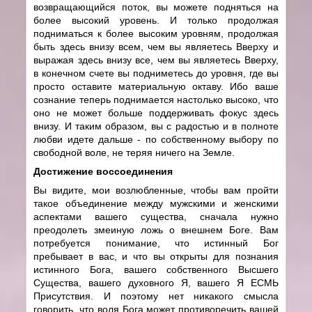
возвращающийся поток, вы можете подняться на
более высокий уровень. И только продолжая
подниматься к более высоким уровням, продолжая
быть здесь внизу всем, чем вы являетесь Вверху и
выражая здесь внизу все, чем вы являетесь Вверху,
в конечном счете вы подниметесь до уровня, где вы
просто оставите материальную октаву. Ибо ваше
сознание теперь поднимается настолько высоко, что
оно не может больше поддерживать фокус здесь
внизу. И таким образом, вы с радостью и в полноте
любви идете дальше - по собственному выбору по
свободной воле, не теряя ничего на Земле.
Достижение воссоединения
Вы видите, мои возлюбленные, чтобы вам пройти
такое объединение между мужскими и женскими
аспектами вашего существа, сначала нужно
преодолеть змеиную ложь о внешнем Боге. Вам
потребуется понимание, что истинный Бог
пребывает в вас, и что вы открыты для познания
истинного Бога, вашего собственного Высшего
Существа, вашего духовного Я, вашего Я ЕСМЬ
Присутствия. И поэтому нет никакого смысла
говорить, что воля Бога может противоречить вашей