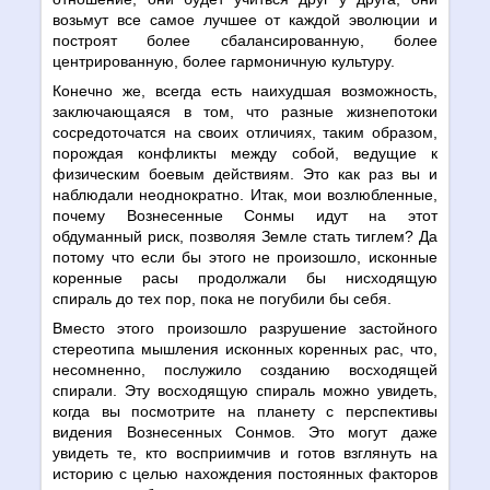
возьмут все самое лучшее от каждой эволюции и
построят более сбалансированную, более
центрированную, более гармоничную культуру.
Конечно же, всегда есть наихудшая возможность,
заключающаяся в том, что разные жизнепотоки
сосредоточатся на своих отличиях, таким образом,
порождая конфликты между собой, ведущие к
физическим боевым действиям. Это как раз вы и
наблюдали неоднократно. Итак, мои возлюбленные,
почему Вознесенные Сонмы идут на этот
обдуманный риск, позволяя Земле стать тиглем? Да
потому что если бы этого не произошло, исконные
коренные расы продолжали бы нисходящую
спираль до тех пор, пока не погубили бы себя.
Вместо этого произошло разрушение застойного
стереотипа мышления исконных коренных рас, что,
несомненно, послужило созданию восходящей
спирали. Эту восходящую спираль можно увидеть,
когда вы посмотрите на планету с перспективы
видения Вознесенных Сонмов. Это могут даже
увидеть те, кто восприимчив и готов взглянуть на
историю с целью нахождения постоянных факторов