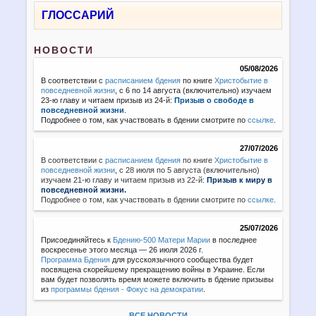
ГЛОССАРИЙ
НОВОСТИ
05/08/2026
В соответствии с
расписанием бдения
по книге
Христобытие в
повседневной жизни
, с 6 по 14 августа (включительно) изучаем
23-ю главу и читаем призыв из 24-й:
Призыв о свободе в
повседневной жизни
.
Подробнее о том, как участвовать в бдении смотрите по
ссылке
.
27/07/2026
В соответствии с
расписанием бдения
по книге
Христобытие в
повседневной жизни
,
с 28 июля по 5 августа (включительно)
изучаем 21-ю главу и читаем призыв из 22-й:
Призыв к миру в
повседневной жизни.
Подробнее о том, как участвовать в бдении смотрите по
ссылке
.
25/07/2026
Присоединяйтесь к
Бдению-500 Матери Марии
в последнее
воскресенье этого месяца — 26 июля 2026 г.
Программа Бдения
для русскоязычного сообщества будет
посвящена скорейшему прекращению войны в Украине. Если
вам будет позволять время можете включить в бдение призывы
из
программы бдения - Фокус на демократии
.
ВСЕ НОВОСТИ