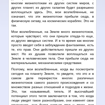
многим жизнепотокам из других систем миров, с
других планет, из других галактик будет разрешено
воплощаться здесь. Это, мои возлюбленные, не
означает, что эти жизнепотоки прибыли сюда, в
физическую октаву, на космических кораблях. Это не
так.
Мои возлюбленные, на Земле много жизнепотоков,
которые чувствуют, что они пришли откуда-то еще,
из других звездных систем. И в то время как многие
просто вводят себя в заблуждение фантазиями, есть
те, кто прав. Они действительно пришли из других
мест. Но их душам позволили воплощаться на
Земле в человеческие тела. Они прибыли сюда не
материальными, механическими средствами.
Поэтому, мои возлюбленные, когда вы посмотрите
сегодня на планету Земля, то увидите, что это и в
самом деле перекресток многих различных
жизнепотоков самого разного происхождения и со
множеством разных отношений и подходов к жизни.
Это, так называемый, тигель. И высочайший
потенциал этого тигля заключается в том, что когда
люди увидят такое разнообразие, они изменят свое
отношение, они будет учиться друг у друга, они