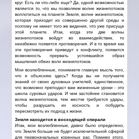
круг. Есть ли что-либо еще? Да, одной возможностью
является то, что мы позволяем волне жизнепотоков
воплотиться на планете Земля, волне жизнепотоков,
которая приходит из совершенно другой среды и
поэтому не имеет того же видения, что уже присуще
этой планете. Итак, когда эти две волны
жизнепотоков войдут во взаимодействие, то
неизбежно появятся противоречия. И в то время как
эти противоречия приведут к конфликту, появится
возможность прервать устоявшийся образ
мышления обеих волн жизнепотоков.
Мои возлюбленные, понимаете главную мысль того,
что я объясняю здесь? Когда вы не получаете
знаний от своих духовных учителей, единственное,
что возможно преподаст вам жизненные уроки - это
школа суровых ударов. И чем застойнее становится
волна жизнепотоков, тем жестче требуются удары,
чтобы разрушить их косность и побудить
пересмотреть их подход к жизни.
Земля находится в восходящей спирали
Итак, мои возлюбленные, давно было определено,
что Земля больше не будет исключительной сферой
для первоначальных коренных рас. Помимо этого,