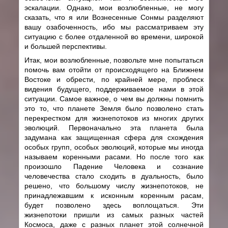
эскалации. Однако, мои возлюбленные, не могу
сказать, что я или Вознесенные Сонмы разделяют
вашу озабоченность, ибо мы рассматриваем эту
ситуацию с более отдаленной во времени, широкой
и большей перспективы.
Итак, мои возлюбленные, позвольте мне попытаться
помочь вам отойти от происходящего на Ближнем
Востоке и обрести, по крайней мере, проблеск
видения будущего, поддерживаемое нами в этой
ситуации. Самое важное, о чем вы должны помнить
это то, что планете Земля было позволено стать
перекрестком для жизнепотоков из многих других
эволюций. Первоначально эта планета была
задумана как защищенная сфера для схождения
особых групп, особых эволюций, которые мы иногда
называем коренными расами. Но после того как
произошло Падение Человека и сознание
человечества стало сходить в дуальность, было
решено, что большому числу жизнепотоков, не
принадлежавшим к исконным коренным расам,
будет позволено здесь воплощаться. Эти
жизнепотоки пришли из самых разных частей
Космоса, даже с разных планет этой солнечной