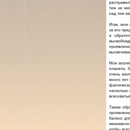
расправил
тем не ме
над тем к
Итак, мои
за его пр
и обрати
высвобож
проявлени
высвечиван
Мои возлю
планеты З
очень мал
много лет
фактическ
насколько
всеохваты
Таким обр
проявления
баланс дл
жизневолн
чтобы всег