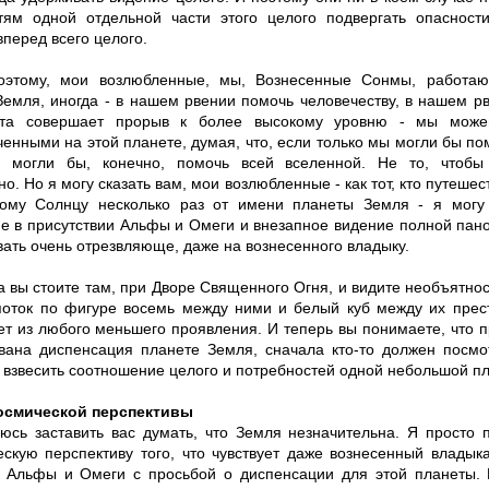
тям одной отдельной части этого целого подвергать опасност
перед всего целого.
оэтому, мои возлюбленные, мы, Вознесенные Сонмы, работаю
Земля, иногда - в нашем рвении помочь человечеству, в нашем рв
ета совершает прорыв к более высокому уровню - мы може
енными на этой планете, думая, что, если только мы могли бы по
ы могли бы, конечно, помочь всей вселенной. Не то, чтобы
о. Но я могу сказать вам, мои возлюбленные - как тот, кто путеше
ому Солнцу несколько раз от имени планеты Земля - я могу 
е в присутствии Альфы и Омеги и внезапное видение полной пан
ать очень отрезвляюще, даже на вознесенного владыку.
да вы стоите там, при Дворе Священного Огня, и видите необъятн
поток по фигуре восемь между ними и белый куб между их прест
ет из любого меньшего проявления. И теперь вы понимаете, что 
вана диспенсация планете Земля, сначала кто-то должен посмо
 взвесить соотношение целого и потребностей одной небольшой п
космической перспективы
юсь заставить вас думать, что Земля незначительна. Я просто 
ескую перспективу того, что чувствует даже вознесенный владык
 Альфы и Омеги с просьбой о диспенсации для этой планеты. П