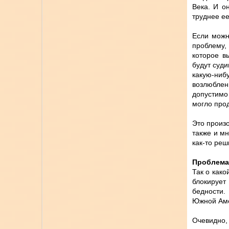
Века. И о
труднее ее
Если можн
проблему, 
которое в
будут суди
какую-нибу
возлюблен
допустимо
могло про
Это произо
также и м
как-то реш
Проблема
Так о како
блокирует
бедности.
Южной Аме
Очевидно, 