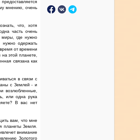
о предоставляется
ему мнению, очень
знать, что, хотя
одна часть очень
е миры, где нужно
х нужно одержать
 время от времени
 на этой планете,
енная связана как
иваться в связи с
заны с Землей - и
ои возлюбленные,
ь, или одна рука
ляете? В вас нет
щить вам, что мне
я планеты Земля.
ривлечет внимание
явлению Золотого