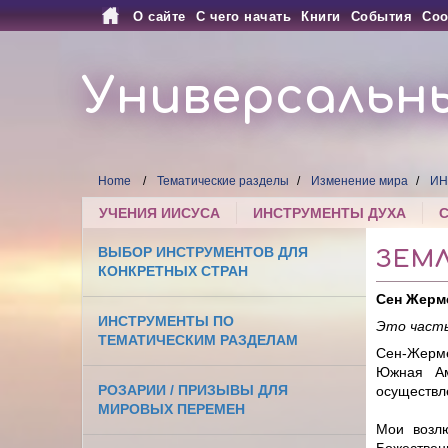
О сайте
С чего начать
Книги
События
Соо
Универсальн
Home
Тематические разделы
Изменение мира
ИН
УЧЕНИЯ ИИСУСА
ИНСТРУМЕНТЫ ДУХА
ВЫБОР ИНСТРУМЕНТОВ ДЛЯ
ЗЕМ
КОНКРЕТНЫХ СТРАН
Сен Жерм
ИНСТРУМЕНТЫ ПО
Это часть
ТЕМАТИЧЕСКИМ РАЗДЕЛАМ
Сен-Жерм
Южная Ам
РОЗАРИИ / ПРИЗЫВЫ ДЛЯ
осуществле
МИРОВЫХ ПЕРЕМЕН
Мои возлю