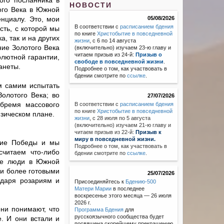
ого посланника в
НОВОСТИ
ого Века в Южной
нциалу. Это, мои
05/08/2026
В соответствии с
расписанием бдения
сть, с которой мы
по книге
Христобытие в повседневной
, так и на других
жизни
, с 6 по 14 августа
ние Золотого Века
(включительно) изучаем 23-ю главу и
читаем призыв из 24-й:
Призыв о
олютной гарантии,
свободе в повседневной жизни
.
анеты.
Подробнее о том, как участвовать в
бдении смотрите по
ссылке
.
м самим испытать
олотого Века; во
27/07/2026
бремя массового
В соответствии с
расписанием бдения
по книге
Христобытие в повседневной
изическом плане.
жизни
,
с 28 июля по 5 августа
(включительно) изучаем 21-ю главу и
читаем призыв из 22-й:
Призыв к
миру в повседневной жизни.
ние Победы и мы
Подробнее о том, как участвовать в
считаем что-либо
бдении смотрите по
ссылке
.
гие люди в Южной
ли более готовыми
25/07/2026
одаря розариям и
Присоединяйтесь к
Бдению-500
Матери Марии
в последнее
воскресенье этого месяца — 26 июля
2026 г.
ни понимают, что
Программа Бдения
для
русскоязычного сообщества будет
. И они встали и
посвящена скорейшему прекращению