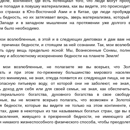
деле, континент, где есть потенциал того, что люди могут проб
е попадая в ловушку материализма, как вы видите, это происходи
ых странах в Юго-Восточной Азии и в Китае, где люди пробужд
 бедность, но их затягивает вихрь, зверь материализма, который
Западе и в западном мышлении на протяжении уже долгого в
ем было необходимо.
мои возлюбленные, в этой и в следующих диктовках я дам вам н
 причинах бедности, и стоящем за ней сознании. Так, мои возлюб
ть одну вещь предельно ясной: Мы, Вознесенные Сонмы, пол
ому и абсолютному искоренению бедности на планете Земля!
у, мои возлюбленные, не полагаете же вы всерьез, что Зо
вать и при этом по-прежнему большинство мирового населе
го минимума, не зная, откуда появится их следующая пища, не зна
опасную питьевую воду, от которой они не заболеют, не зная
ь доход для себя или для своей семьи, не зная, как обеспечит
атериального богатства, духовного богатства в свое свобо
ные, вы не можете всерьез полагать, что возможен и Золото
я бедности, которые вы видите не только на этом континенте, 
стах, даже в некоторых из так называемых богатых стран, где вы
аселения, живущего в презренной бедности, не имеющего аб
 никакого жизнеспособного физического способа, чтобы преодолет