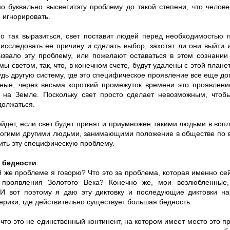
но буквально высветитэту проблему до такой степени, что челове
 игнорировать.
о так выразиться, свет поставит людей перед необходимостью п
исследовать ее причину и сделать выбор, захотят ли они выйти и
ызвало эту проблему, или пожелают оставаться в этом сознании
мы светом, так, что, в конечном счете, будут удалены с этой план
дь другую систему, где это специфическое проявление все еще до
ные, через весьма короткий промежуток времени это проявлени
 на Земле. Поскольку свет просто сделает невозможным, чтоб
должаться.
йдет, если свет будет принят и приумножен такими людьми в вопл
ногими другими людьми, занимающими положение в обществе по в
ить эту специфическую проблему.
 бедности
й же проблеме я говорю? Что это за проблема, которая именно се
 проявления Золотого Века? Конечно же, мои возлюбленные,
 И вот поэтому я даю эту диктовку и последующие диктовки на
рики, где действительно существует большая бедность.
что это не единственный континент, на котором имеет место это пр