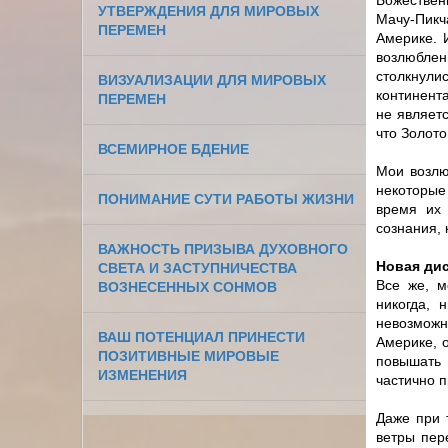
Божествен
УТВЕРЖДЕНИЯ ДЛЯ МИРОВЫХ
Мачу-Пикч
ПЕРЕМЕН
Америке. 
возлюблен
столкнулис
ВИЗУАЛИЗАЦИИ ДЛЯ МИРОВЫХ
континент
ПЕРЕМЕН
не являет
что Золото
ВСЕМИРНОЕ БДЕНИЕ
Мои возлю
некоторые
ПОНИМАНИЕ СУТИ РАБОТЫ ЖИЗНИ
время их 
сознания,
ВАЖНОСТЬ ПРИЗЫВА ДУХОВНОГО
Новая дис
СВЕТА И ЗАСТУПНИЧЕСТВА
Все же, 
ВОЗНЕСЕННЫХ СОНМОВ
никогда, 
невозможн
ВАШ ПОТЕНЦИАЛ ПРИНЕСТИ
Америке, 
ПОЗИТИВНЫЕ МИРОВЫЕ
повышать 
ИЗМЕНЕНИЯ
частично п
Даже при 
ветры пер