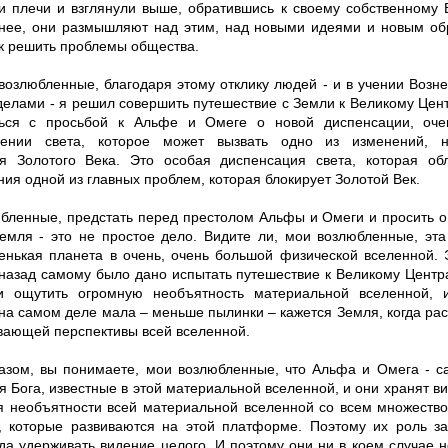
и плечи и взглянули выше, обратившись к своему собственному
нее, они размышляют над этим, над новыми идеями и новым о
ак решить проблемы общества.
 возлюбленные, благодаря этому отклику людей - и в учении Возн
еделами - я решил совершить путешествие с Земли к Великому Це
ться с просьбой к Альфе и Омеге о новой диспенсации, оче
дении света, которое может вызвать одно из изменений, 
я Золотого Века. Это особая диспенсация света, которая о
ия одной из главных проблем, которая блокирует Золотой Век.
бленные, предстать перед престолом Альфы и Омеги и просить о
емля - это не простое дело. Видите ли, мои возлюбленные, эта
енькая планета в очень, очень большой физической вселенной. 
 назад самому было дано испытать путешествие к Великому Цент
и ощутить огромную необъятность материальной вселенной, 
 на самом деле мала – меньше пылинки – кажется Земля, когда ра
вающей перспективы всей вселенной.
азом, вы понимаете, мои возлюбленные, что Альфа и Омега - 
 Бога, известные в этой материальной вселенной, и они хранят в
я необъятности всей материальной вселенной со всем множество
, которые развиваются на этой платформе. Поэтому их роль за
да удерживать видение целого. И поэтому они ни в коем случае н