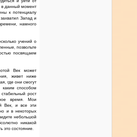
удиться и уйти от
т в данный момент
ены к потенциалу
 захватил Запад и
ремени, намного
есколько учений о
ленные, позвольте
ностью посвящаем
лотой Век может
ния, живет ниже
я, где они смогут
, каким способом
ь стабильный рост
дное время. Мои
й Век, и все эти
но и в некоторых
 видите небольшой
солютно никакой
ь это состояние.