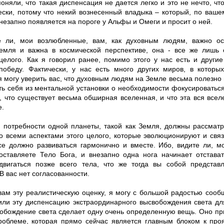
оняли, что такая диспенсация не дается легко и это не нечто, чт
ески, потому что некий вознесенный владыка – который, по ваш
незапно появляется на пороге у Альфы и Омеги и просит о ней.
 ли, мои возлюбленные, вам, как духовным людям, важно осо
емля и важна в космической перспективе, она - все же лишь 
целого. Как я говорил ранее, помимо этого у нас есть и други
победу. Фактически, у нас есть много других миров, в которы
я могу уверить вас, что духовным людям на Земле весьма полезно
ть себя из ментальной установки о необходимости фокусироваться
, что существует весьма обширная вселенная, и что эта вся всел
е.
, потребности одной планеты, такой как Земля, должны рассматр
о всеми аспектами этого целого, которые эволюционируют и свя
се должно развиваться гармонично и вместе. Ибо, видите ли, м
оставляете Тело Бога, и внезапно одна нога начинает отстават
двигаться позже всего тела, что же тогда вы собой представ
В вас нет согласованности.
 вам эту реалистическую оценку, я могу с большой радостью сооб
или эту диспенсацию экстраординарного высвобождения света дл
вобождение света сделает одну очень определенную вещь. Оно п
роблеме, которая прямо сейчас является главным блоком к про