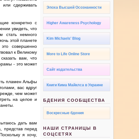
и или сдерживать
Эпоха Высшей Осознанности
щие конкретно с
Higher Awareness Psychology
ении увидеть, что
м стать немного
Kim Michaels' Blog
мочь этой планете
 это совершенно
ствовал к Великому
More to Life Online Store
сказать вам, что
орамы - это может
Сайт издательства
ость пламен Альфы
Книги Кима Майклса в Украине
олами, вас вдруг
прежде, чем может
треть на целое и
БДЕНИЯ СООБЩЕСТВА
ланеты.
Воскресные бдения
пытаюсь дать вам
НАШИ СТРАНИЦЫ В
а, представ перед
СОЦСЕТЯХ
оскольку я хочу,