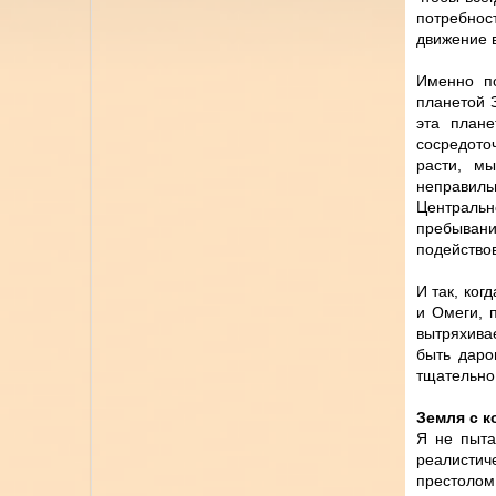
потребнос
движение в
Именно п
планетой 
эта план
сосредоточ
расти, м
неправильн
Центральн
пребывани
подействов
И так, ког
и Омеги, 
вытряхива
быть даро
тщательно
Земля с 
Я не пыта
реалистич
престолом