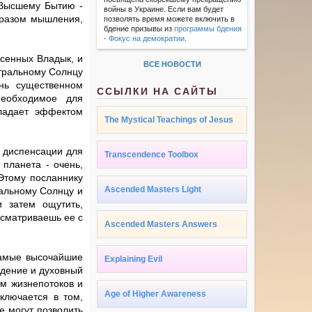
 Высшему Бытию -
войны в Украине. Если вам будет
бразом мышления,
позволять время можете включить в
бдение призывы из
программы бдения
- Фокус на демократии
.
есенных Владык, и
ВСЕ НОВОСТИ
нтральному Солнцу
нь существенном
ССЫЛКИ НА САЙТЫ
необходимое для
бладает эффектом
The Mystical Teachings of Jesus
 диспенсации для
Transcendence Toolbox
 планета - очень,
Этому посланнику
Ascended Masters Light
ральному Солнцу и
и затем ощутить,
ссматриваешь ее с
Ascended Masters Answers
самые высочайшие
Explaining Evil
идение и духовный
м жизнепотоков и
Age of Higher Awareness
ключается в том,
е могут позволить