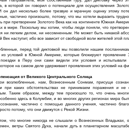
ный Направитель, мой собственный гуру, дал диктовку через эт
а, в которой он говорил о потенциале для осуществления Золот
И он дал несколько более трезвую и мрачную оценку этому поте
ные, частично произошло, потому, что мы хотели выразить трудно
ь при претворении Золотого Века как на континенте Южная Америка
ах в мире. Поскольку мы хотим, чтобы люди поняли, что претворе
ся ни легким делом, ни несомненным. Не может быть никакой абс
й Век наступит, ибо все зависит от свободной воли жителей этой пл
бленные, перед той диктовкой мы позволили нашим посланника
 из условий в Южной Америке, которые блокируют проявление З
поездки в Перу они сами видели эти условия и испытывали 
 которое на самом деле удерживает проявления этих условий на ф
пенсация от Великого Центрального Солнца
мои возлюбленные, нам, Вознесенным Сонмам, присуще созна
ни при каких обстоятельствах не принимаем поражения и не 
ым. Таким образом, между тем произошло то, что очень мно
особенно здесь в Колумбии, и во многих других регионах мира бы
сознание, частично с помощью данного учения, частично благ
росто потому, что они движутся с Рекой Жизни.
том, что многие никогда не слышали о Вознесенных Владыках, о
емен, ветры Святого Духа, начали дуть в планетарном масштабе