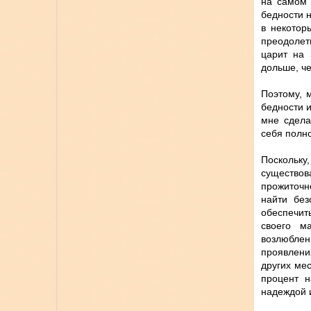
на самом 
бедности н
в некотор
преодолеть
царит на 
дольше, ч
Поэтому, 
бедности и
мне сдела
себя полн
Поскольк
существо
прожиточно
найти без
обеспечит
своего м
возлюблен
проявлени
других ме
процент н
надеждой и