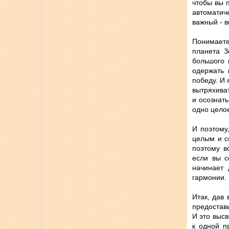
чтобы вы п
автоматич
важный - в
Понимаете
планета З
большого 
одержать 
победу. И 
вытряхива
и осознать
одно цело
И поэтому
целым и с
поэтому в
если вы с
начинает 
гармонии. 
Итак, дав
предостав
И это выс
к одной п