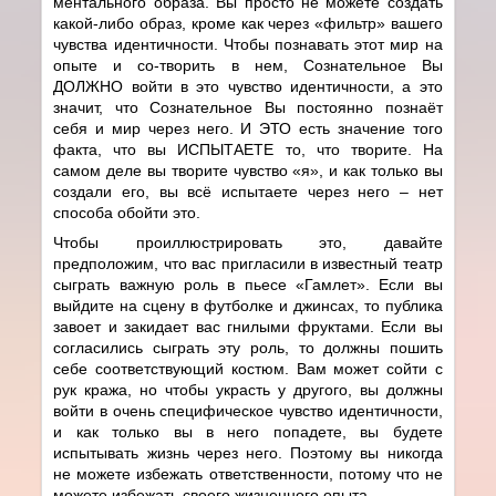
ментального образа. Вы просто не можете создать
какой-либо образ, кроме как через «фильтр» вашего
чувства идентичности. Чтобы познавать этот мир на
опыте и со-творить в нем, Сознательное Вы
ДОЛЖНО войти в это чувство идентичности, а это
значит, что Сознательное Вы постоянно познаёт
себя и мир через него. И ЭТО есть значение того
факта, что вы ИСПЫТАЕТЕ то, что творите. На
самом деле вы творите чувство «я», и как только вы
создали его, вы всё испытаете через него – нет
способа обойти это.
Чтобы проиллюстрировать это, давайте
предположим, что вас пригласили в известный театр
сыграть важную роль в пьесе «Гамлет». Если вы
выйдите на сцену в футболке и джинсах, то публика
завоет и закидает вас гнилыми фруктами. Если вы
согласились сыграть эту роль, то должны пошить
себе соответствующий костюм. Вам может сойти с
рук кража, но чтобы украсть у другого, вы должны
войти в очень специфическое чувство идентичности,
и как только вы в него попадете, вы будете
испытывать жизнь через него. Поэтому вы никогда
не можете избежать ответственности, потому что не
можете избежать своего жизненного опыта.