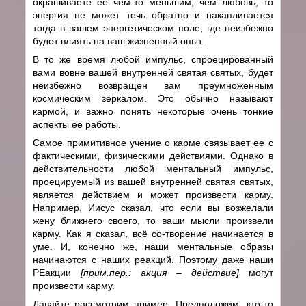
окрашиваете ее чем-то меньшим, чем любовь, то
энергия не может течь обратно и накапливается
тогда в вашем энергетическом поле, где неизбежно
будет влиять на ваш жизненный опыт.
В то же время любой импульс, спроецированный
вами вовне вашей внутренней святая святых, будет
неизбежно возвращен вам преумноженным
космическим зеркалом. Это обычно называют
кармой, и важно понять некоторые очень тонкие
аспекты ее работы.
Самое примитивное учение о карме связывает ее с
фактическими, физическими действиями. Однако в
действительности любой ментальный импульс,
проецируемый из вашей внутренней святая святых,
является действием и может произвести карму.
Например, Иисус сказал, что если вы возжелали
жену ближнего своего, то ваши мысли произвели
карму. Как я сказал, всё со-творение начинается в
уме. И, конечно же, наши ментальные образы
начинаются с наших реакций. Поэтому даже наши
РЕакции
[прим.пер.: акция – действие]
могут
произвести карму.
Давайте рассмотрим пример. Предположим, кто-то