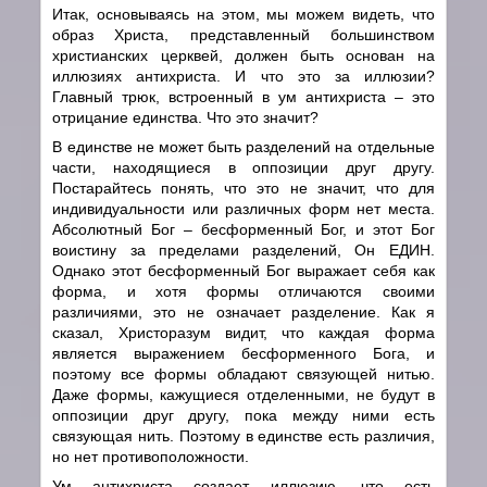
Итак, основываясь на этом, мы можем видеть, что
образ Христа, представленный большинством
христианских церквей, должен быть основан на
иллюзиях антихриста. И что это за иллюзии?
Главный трюк, встроенный в ум антихриста – это
отрицание единства. Что это значит?
В единстве не может быть разделений на отдельные
части, находящиеся в оппозиции друг другу.
Постарайтесь понять, что это не значит, что для
индивидуальности или различных форм нет места.
Абсолютный Бог – бесформенный Бог, и этот Бог
воистину за пределами разделений, Он ЕДИН.
Однако этот бесформенный Бог выражает себя как
форма, и хотя формы отличаются своими
различиями, это не означает разделение. Как я
сказал, Христоразум видит, что каждая форма
является выражением бесформенного Бога, и
поэтому все формы обладают связующей нитью.
Даже формы, кажущиеся отделенными, не будут в
оппозиции друг другу, пока между ними есть
связующая нить. Поэтому в единстве есть различия,
но нет противоположности.
Ум антихриста создает иллюзию, что есть