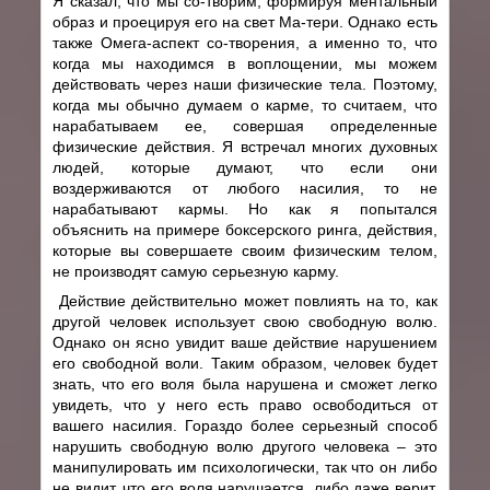
Я сказал, что мы со-творим, формируя ментальный
образ и проецируя его на свет Ма-тери. Однако есть
также Омега-аспект со-творения, а именно то, что
когда мы находимся в воплощении, мы можем
действовать через наши физические тела. Поэтому,
когда мы обычно думаем о карме, то считаем, что
нарабатываем ее, совершая определенные
физические действия. Я встречал многих духовных
людей, которые думают, что если они
воздерживаются от любого насилия, то не
нарабатывают кармы. Но как я попытался
объяснить на примере боксерского ринга, действия,
которые вы совершаете своим физическим телом,
не производят самую серьезную карму.
Действие действительно может повлиять на то, как
другой человек использует свою свободную волю.
Однако он ясно увидит ваше действие нарушением
его свободной воли. Таким образом, человек будет
знать, что его воля была нарушена и сможет легко
увидеть, что у него есть право освободиться от
вашего насилия. Гораздо более серьезный способ
нарушить свободную волю другого человека – это
манипулировать им психологически, так что он либо
не видит, что его воля нарушается, либо даже верит,