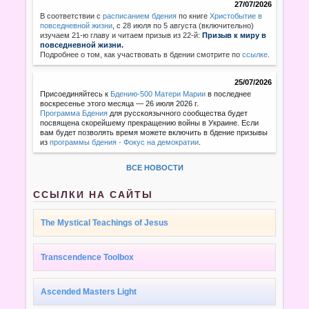
27/07/2026
В соответствии с
расписанием бдения
по книге
Христобытие в
повседневной жизни
,
с 28 июля по 5 августа (включительно)
изучаем 21-ю главу и читаем призыв из 22-й:
Призыв к миру в
повседневной жизни.
Подробнее о том, как участвовать в бдении смотрите по
ссылке
.
25/07/2026
Присоединяйтесь к
Бдению-500 Матери Марии
в последнее
воскресенье этого месяца — 26 июля 2026 г.
Программа Бдения
для русскоязычного сообщества будет
посвящена скорейшему прекращению войны в Украине. Если
вам будет позволять время можете включить в бдение призывы
из
программы бдения - Фокус на демократии
.
ВСЕ НОВОСТИ
ССЫЛКИ НА САЙТЫ
The Mystical Teachings of Jesus
Transcendence Toolbox
Ascended Masters Light