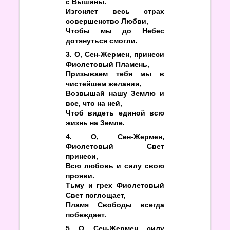
с Вышины.
Изгоняет весь страх
совершенство Любви,
Чтобы мы до Небес
дотянуться смогли.
3. О, Сен-Жермен, принеси
Фиолетовый Пламень,
Призываем тебя мы в
чистейшем желании,
Возвышай нашу Землю и
все, что на ней,
Чтоб видеть единой всю
жизнь на Земле.
4. О, Сен-Жермен,
Фиолетовый Свет
принеси,
Всю любовь и силу свою
прояви.
Тьму и грех Фиолетовый
Свет поглощает,
Пламя Свободы всегда
побеждает.
5. О, Сен-Жермен, силу