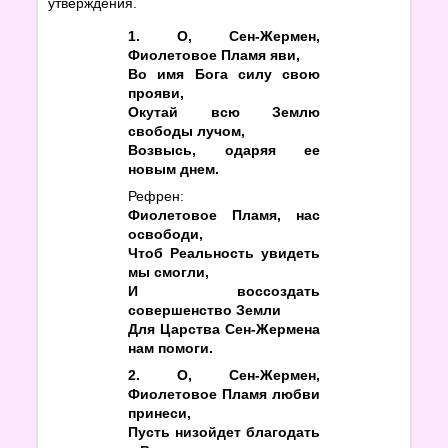
утверждения.
1. О, Сен-Жермен,
Фиолетовое Пламя яви,
Во имя Бога силу свою
прояви,
Окутай всю Землю
свободы лучом,
Возвысь, одаряя ее
новым днем.
Рефрен:
Фиолетовое Пламя, нас
освободи,
Чтоб Реальность увидеть
мы смогли,
И воссоздать
совершенство Земли
Для Царства Сен-Жермена
нам помоги.
2. О, Сен-Жермен,
Фиолетовое Пламя любви
принеси,
Пусть низойдет благодать